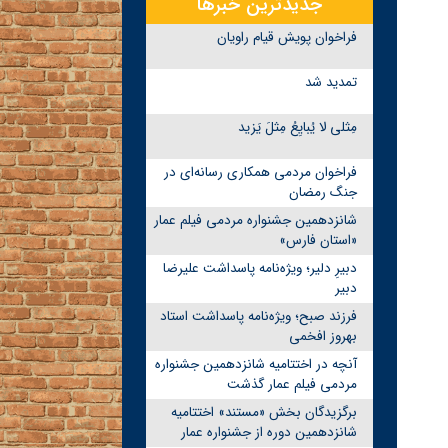
جدیدترین خبرها
فراخوان پویش قیام راویان
تمدید شد
مِثلی لا یُبایِعُ مِثلَ یَزید
فراخوان مردمی همکاری رسانه‌ای در
جنگ رمضان
شانزدهمین جشنواره مردمی فیلم عمار
«استان فارس»
دبیرِ دلیر؛ ویژه‌نامه پاسداشت علیرضا
دبیر
فرزند صبح؛ ویژه‌نامه پاسداشت استاد
بهروز افخمی
آنچه در اختتامیه شانزدهمین جشنواره
مردمی فیلم عمار گذشت
برگزیدگان بخش «مستند» اختتامیه
شانزدهمین دوره از جشنواره عمار