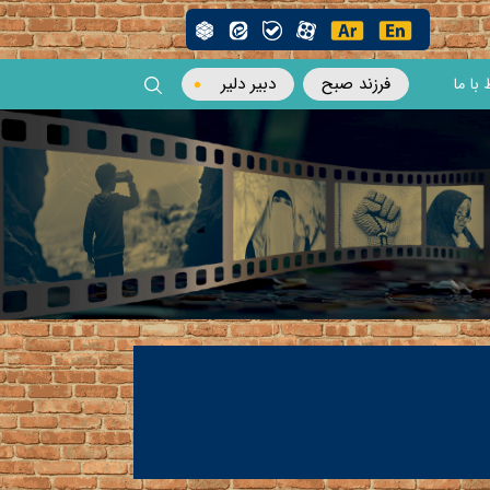
فرزند صبح
دبیر دلیر
 با ما