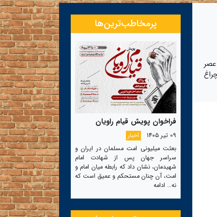
پرمخاطب‌ترین‌ها
عصر
چراغ
فراخوان پویش قیام راویان
09 تیر 1405
اخبار
بعثت میلیونی امت مسلمان در ایران و
سراسر جهان پس از شهادت امام
شهیدمان، نشان داد که رابطه میان امام و
امت، آن چنان مستحکم و عمیق است که
نه…
ادامه