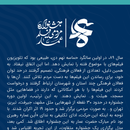
سال ۸۹، در اولین سالگرد حماسه نهم دی، طبیعی بود که تلویزیون
فیلم‌های با موضوع فتنه را نمایش دهد. اما این اتفاق نیفتاد. به
همین دلیل، تعدادی از فعالان فرهنگی، تصمیم گرفتند در حد توان
خود، برای رساندن این فیلم‌ها به دست مردم تلاش کنند. آن‌ها با
فعالان فرهنگی چند استان و شهرستان ارتباط گرفتند و درخواست
کردند این فیلم‌ها را با هر امکاناتی که دارند در فضاهایی مثل
مسجد، هیئت و… نمایش دهند. به این ترتیب، اولین دوره
جشنواره در حدود ۳۰ نقطه از شهرهایی مثل مشهد، جیرفت، تبریز،
تهران و… به صورت مردمی برگزار شد و حدود ۱۹ اثر اکران شدند. با
توجه به اینکه این حرکت، ادای تکلیفی به ندای «أین عمار» رهبری
بود نام مبارک حضرت عمار به این جشنواره اطلاق شد. کمی بعد،
مدل برگزاری یک جشنواره متفاوت، از این تجربه اقتباس شد و