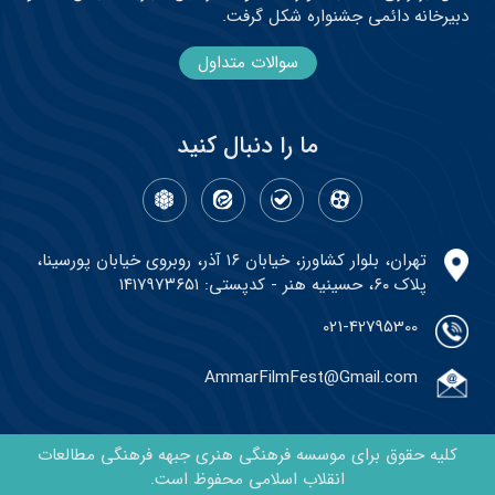
دبیرخانه دائمی جشنواره شکل گرفت.
سوالات متداول
ما را دنبال کنید
تهران، بلوار کشاورز، خیابان ۱۶ آذر، روبروی خیابان پورسینا،
پلاک ۶۰، حسینیه هنر - کدپستی: ۱۴۱۷۹۷۳۶۵۱
021-42795300
AmmarFilmFest@Gmail.com
کلیه حقوق برای موسسه فرهنگی هنری جبهه فرهنگی مطالعات
انقلاب اسلامی محفوظ است.