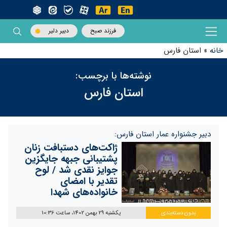
فرزند صبح
دبیر دلیر
خانه
»
استان فارس
نوشته‌ها با برچسب:
استان فارس
دبیر جشنواره عمار استان فارس:
ژاکت‌های دستبافت زنان
پشتیبانی جبهه جایگزین
جوایز نقدی شد / لوح
تقدیر با امضای
خانواده‌های شهدا
بدون دسته‌بندی
یکشنبه 29 بهمن 1402، ساعت 10:36