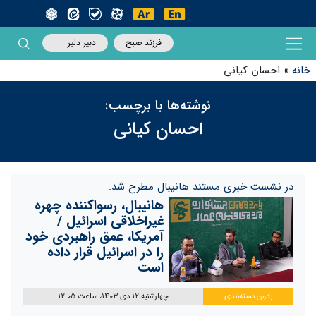
فرزند صبح
دبیر دلیر
خانه
»
احسان کیانی
نوشته‌ها با برچسب:
احسان کیانی
در نشست خبری مستند هانیبال مطرح شد:
هانیبال، رسواکننده چهره
غیراخلاقی اسرائیل /
آمریکا، عمق راهبردی خود
را در اسرائیل قرار داده
است
بدون دسته‌بندی
چهارشنبه 12 دی 1403، ساعت 12:05