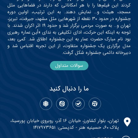
کردند این فیلم‌ها را با هر امکاناتی که دارند در فضاهایی مثل
مسجد، هیئت و… نمایش دهند. به این ترتیب، اولین دوره
جشنواره در حدود ۳۰ نقطه از شهرهایی مثل مشهد، جیرفت، تبریز،
تهران و… به صورت مردمی برگزار شد و حدود ۱۹ اثر اکران شدند. با
توجه به اینکه این حرکت، ادای تکلیفی به ندای «أین عمار» رهبری
بود نام مبارک حضرت عمار به این جشنواره اطلاق شد. کمی بعد،
مدل برگزاری یک جشنواره متفاوت، از این تجربه اقتباس شد و
دبیرخانه دائمی جشنواره شکل گرفت.
سوالات متداول
ما را دنبال کنید
تهران، بلوار کشاورز، خیابان ۱۶ آذر، روبروی خیابان پورسینا،
پلاک ۶۰، حسینیه هنر - کدپستی: ۱۴۱۷۹۷۳۶۵۱