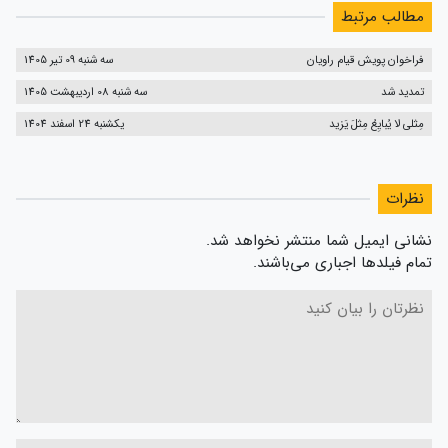
مطالب مرتبط
فراخوان پویش قیام راویان
سه شنبه 09 تیر 1405
تمدید شد
سه شنبه 08 اردیبهشت 1405
مِثلی لا یُبایِعُ مِثلَ یَزید
یکشنبه 24 اسفند 1404
نظرات
نشانی ایمیل شما منتشر نخواهد شد.
تمام فیلدها اجباری می‌باشند.