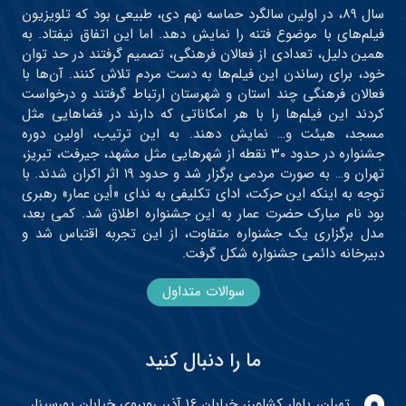
سال ۸۹، در اولین سالگرد حماسه نهم دی، طبیعی بود که تلویزیون
فیلم‌های با موضوع فتنه را نمایش دهد. اما این اتفاق نیفتاد. به
همین دلیل، تعدادی از فعالان فرهنگی، تصمیم گرفتند در حد توان
خود، برای رساندن این فیلم‌ها به دست مردم تلاش کنند. آن‌ها با
فعالان فرهنگی چند استان و شهرستان ارتباط گرفتند و درخواست
کردند این فیلم‌ها را با هر امکاناتی که دارند در فضاهایی مثل
مسجد، هیئت و… نمایش دهند. به این ترتیب، اولین دوره
جشنواره در حدود ۳۰ نقطه از شهرهایی مثل مشهد، جیرفت، تبریز،
تهران و… به صورت مردمی برگزار شد و حدود ۱۹ اثر اکران شدند. با
توجه به اینکه این حرکت، ادای تکلیفی به ندای «أین عمار» رهبری
بود نام مبارک حضرت عمار به این جشنواره اطلاق شد. کمی بعد،
مدل برگزاری یک جشنواره متفاوت، از این تجربه اقتباس شد و
دبیرخانه دائمی جشنواره شکل گرفت.
سوالات متداول
ما را دنبال کنید
تهران، بلوار کشاورز، خیابان ۱۶ آذر، روبروی خیابان پورسینا،