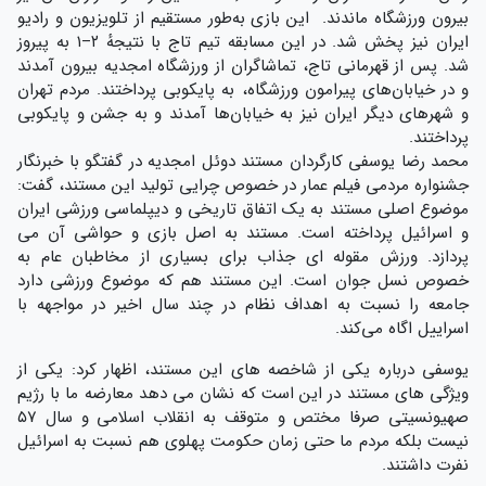
بیرون ورزشگاه ماندند. این بازی به‌طور مستقیم از تلویزیون و رادیو
ایران نیز پخش شد. در این مسابقه تیم تاج با نتیجهٔ ۲–۱ به پیروز
شد. پس از قهرمانی تاج، تماشاگران از ورزشگاه امجدیه بیرون آمدند
و در خیابان‌های پیرامون ورزشگاه، به پایکوبی پرداختند. مردم تهران
و شهرهای دیگر ایران نیز به خیابان‌ها آمدند و به جشن و پایکوبی
پرداختند.
محمد رضا یوسفی کارگردان مستند دوئل امجدیه در گفتگو با خبرنگار
جشنواره مردمی فیلم عمار در خصوص چرایی تولید این مستند، گفت:
موضوع اصلی مستند به یک اتفاق تاریخی و دیپلماسی ورزشی ایران
و اسرائیل پرداخته است. مستند به اصل بازی و حواشی آن می
پردازد. ورزش مقوله ای جذاب برای بسیاری از مخاطبان عام به
خصوص نسل جوان است. این مستند هم که موضوع ورزشی دارد
جامعه را نسبت به اهداف نظام در چند سال اخیر در مواجهه با
اسراییل اگاه می‌کند.
یوسفی درباره یکی از شاخصه های این مستند، اظهار کرد: یکی از
ویژگی های مستند در این است که نشان می دهد معارضه ما با رژیم
صهیونسیتی صرفا مختص و متوقف به انقلاب اسلامی و سال ۵۷
نیست بلکه مردم ما حتی زمان حکومت پهلوی هم نسبت به اسرائیل
نفرت داشتند.