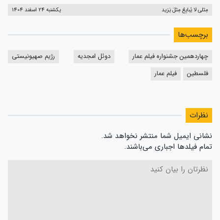
مِثلی لا یُبایِعُ مِثلَ یَزید
یکشنبه 24 اسفند 1404
برچسب‌ها
چهاردهمین جشنواره فیلم عمار
دوئل امجدیه
رژیم صهیونیستی
فلسطین
فیلم عمار
نظرات
نشانی ایمیل شما منتشر نخواهد شد.
تمام فیلدها اجباری می‌باشند.