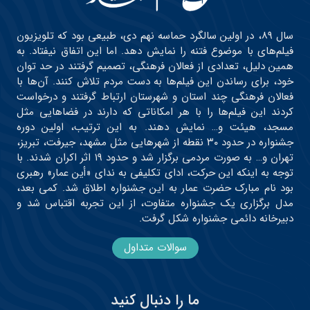
سال ۸۹، در اولین سالگرد حماسه نهم دی، طبیعی بود که تلویزیون
فیلم‌های با موضوع فتنه را نمایش دهد. اما این اتفاق نیفتاد. به
همین دلیل، تعدادی از فعالان فرهنگی، تصمیم گرفتند در حد توان
خود، برای رساندن این فیلم‌ها به دست مردم تلاش کنند. آن‌ها با
فعالان فرهنگی چند استان و شهرستان ارتباط گرفتند و درخواست
کردند این فیلم‌ها را با هر امکاناتی که دارند در فضاهایی مثل
مسجد، هیئت و… نمایش دهند. به این ترتیب، اولین دوره
جشنواره در حدود ۳۰ نقطه از شهرهایی مثل مشهد، جیرفت، تبریز،
تهران و… به صورت مردمی برگزار شد و حدود ۱۹ اثر اکران شدند. با
توجه به اینکه این حرکت، ادای تکلیفی به ندای «أین عمار» رهبری
بود نام مبارک حضرت عمار به این جشنواره اطلاق شد. کمی بعد،
مدل برگزاری یک جشنواره متفاوت، از این تجربه اقتباس شد و
دبیرخانه دائمی جشنواره شکل گرفت.
سوالات متداول
ما را دنبال کنید