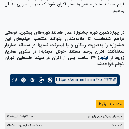
فیلم مستند ما در جشنواره عمار اکران شود که ضریب خوبی به آن
بدهیم.
در چهاردهمین دوره جشنواره عمار همانند دوره‌های پیشین، فرصتی
فراهم شده‌است تا علاقه‌مندان بتوانند منتخب فیلم‌های این
جشنواره را به‌صورت رایگان و با اینترنت نیم‌بها در سامانه عماریار
تماشاکنند. اکران برخط مستند «دوئل امجدیه» در سکوی عماریار
(ورود از
اینجا
) 24 ساعت پس از اکران در سینما فلسطین تهران
انجام خواهدشد.
https://ammarfilm.ir/?p=33404
مطالب مرتبط
فراخوان پویش قیام راویان
سه شنبه 09 تیر 1405
تمدید شد
سه شنبه 08 اردیبهشت 1405