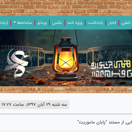
اصلی
اخبار
یادداشت‌
ویژه‌ نامه‌
عکس
ویدئو
سامانه‌ها
ارتباط
سه شنبه 29 آبان 1397، ساعت 17:27
ی از مستند “پایان ماموریت”