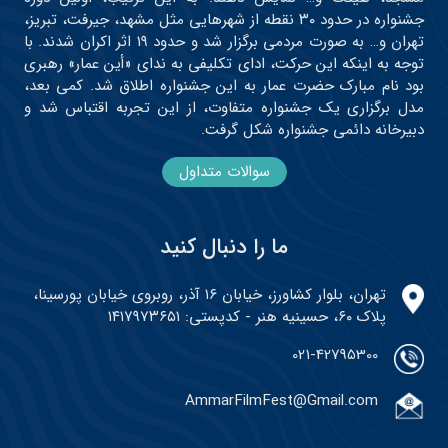
جشنواره در حدود ۳۰ نقطه از شهرهایی مثل مشهد، جیرفت، تبریز،
تهران و… به صورت مردمی برگزار شد و حدود ۱۹ اثر اکران شدند. با
توجه به اینکه این حرکت، ادای تکلیفی به ندای «أین عمار» رهبری
بود نام مبارک حضرت عمار به این جشنواره اطلاق شد. کمی بعد،
مدل برگزاری یک جشنواره متفاوت، از این تجربه اقتباس شد و
دبیرخانه دائمی جشنواره شکل گرفت.
سوالات متداول
ما را دنبال کنید
تهران، بلوار کشاورز، خیابان ۱۶ آذر، روبروی خیابان پورسینا،
پلاک ۶۰، حسینیه هنر - کدپستی: ۱۴۱۷۹۷۳۶۵۱
021-42795300
AmmarFilmFest@Gmail.com