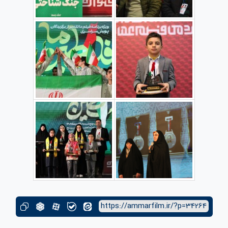
https://ammarfilm.ir/?p=34264