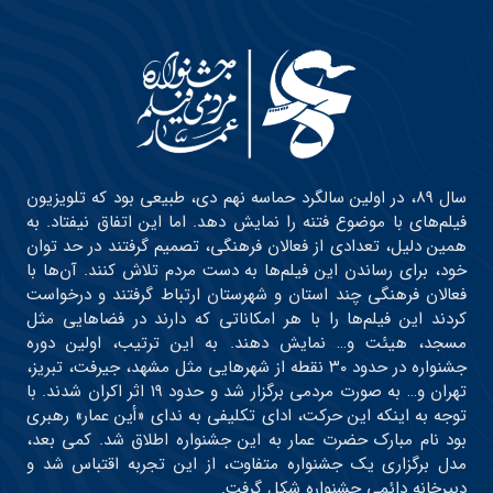
سال ۸۹، در اولین سالگرد حماسه نهم دی، طبیعی بود که تلویزیون
فیلم‌های با موضوع فتنه را نمایش دهد. اما این اتفاق نیفتاد. به
همین دلیل، تعدادی از فعالان فرهنگی، تصمیم گرفتند در حد توان
خود، برای رساندن این فیلم‌ها به دست مردم تلاش کنند. آن‌ها با
فعالان فرهنگی چند استان و شهرستان ارتباط گرفتند و درخواست
کردند این فیلم‌ها را با هر امکاناتی که دارند در فضاهایی مثل
مسجد، هیئت و… نمایش دهند. به این ترتیب، اولین دوره
جشنواره در حدود ۳۰ نقطه از شهرهایی مثل مشهد، جیرفت، تبریز،
تهران و… به صورت مردمی برگزار شد و حدود ۱۹ اثر اکران شدند. با
توجه به اینکه این حرکت، ادای تکلیفی به ندای «أین عمار» رهبری
بود نام مبارک حضرت عمار به این جشنواره اطلاق شد. کمی بعد،
مدل برگزاری یک جشنواره متفاوت، از این تجربه اقتباس شد و
دبیرخانه دائمی جشنواره شکل گرفت.