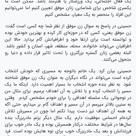
یک فعال اجتماعی، یک ورزشکار یا هنرمند باشد. ممکن است ما
یکسری شاخص برای شناسایی زنان موفق تعیین کنیم اما نمی‌توانیم
این افراد را منحصر به یک معیار، مشخص کنیم.
حسینی در پاسخ به سوال زن موفق از نظر شما چه کسی است گفت:
زن موفق یعنی، کسی که در حوزه‌ای کار کرده و بهترین خودش بوده
و توانسته است برای ارتقا خود و اطرافیانش گام بردارد. حالا این
اطرافیان می‌تواند خانواده، محله، منطقه، شهر، استان و کشور باشد.
البته بعضی زنان گستره بزرگتری را تحت تاثیر قرار داده و دنیا رو
متحول می‌کنند.
حسینی بیان کرد: یک خانم باتوجه به مسیری که خودش انتخاب
کرده است می‌تواند در نگاه دیگران به عنوان یک زن موفق شناخته
شود. به نظر بنده حوزه انتخاب ما بسیار اهمیت دارد. اینکه ما یک
مسیر را انتخاب کرده و با تلاش به آن اهداف برسیم. برای مثال من
در نوجوانی یک سلسله اهدافی را برای خودم مشخص کردم. وقتی
به سنین بالاتر میرسم در آن مسیر و اهداف گام بر میدارم، حتی اگه
به همه آن اهداف نیز دست پیدا نکنم اما چون در مسیرش تلاش
کرده‌ام احساس موفقیت دارم. یک مثال دیگر بزنم مادربزرگ بنده
سال‌ها در شرایط مختلف، درکنار همسرش بوده و یک مادر خوب برای
فرزندانش و بعد یک مادربزرگ خوب برای نوه هایش بوده است. فرد