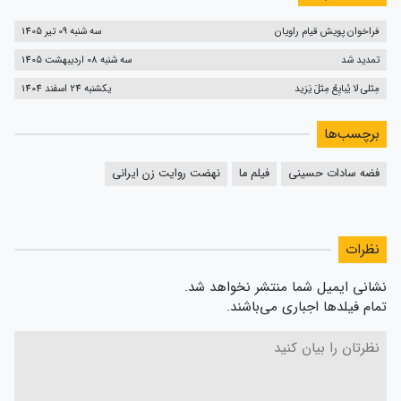
فراخوان پویش قیام راویان
سه شنبه 09 تیر 1405
تمدید شد
سه شنبه 08 اردیبهشت 1405
مِثلی لا یُبایِعُ مِثلَ یَزید
یکشنبه 24 اسفند 1404
برچسب‌ها
فضه سادات حسینی
فیلم ما
نهضت روایت زن ایرانی
نظرات
نشانی ایمیل شما منتشر نخواهد شد.
تمام فیلدها اجباری می‌باشند.