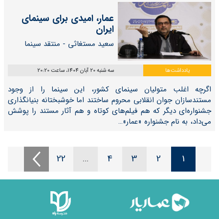
عمار، امیدی برای سینمای
ایران
سعید مستغاثی - منتقد سینما​​​​​​​
یادداشت‌ها
سه شنبه 20 آبان 1404، ساعت 20:20
اگرچه اغلب متولیان سینمای کشور، این سینما را از وجود
مستندسازان جوان انقلابی محروم ساختند اما خوشبختانه بنیانگذاری
جشنواره‌ای دیگر که هم فیلم‌های کوتاه و هم آثار مستند را پوشش
می‌داد، به نام جشنواره «عمار»…
22
…
4
3
2
1