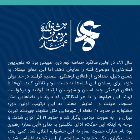
سال ۸۹، در اولین سالگرد حماسه نهم دی، طبیعی بود که تلویزیون
فیلم‌های با موضوع فتنه را نمایش دهد. اما این اتفاق نیفتاد. به
همین دلیل، تعدادی از فعالان فرهنگی، تصمیم گرفتند در حد توان
خود، برای رساندن این فیلم‌ها به دست مردم تلاش کنند. آن‌ها با
فعالان فرهنگی چند استان و شهرستان ارتباط گرفتند و درخواست
کردند این فیلم‌ها را با هر امکاناتی که دارند در فضاهایی مثل
مسجد، هیئت و… نمایش دهند. به این ترتیب، اولین دوره
جشنواره در حدود ۳۰ نقطه از شهرهایی مثل مشهد، جیرفت، تبریز،
تهران و… به صورت مردمی برگزار شد و حدود ۱۹ اثر اکران شدند. با
توجه به اینکه این حرکت، ادای تکلیفی به ندای «أین عمار» رهبری
بود نام مبارک حضرت عمار به این جشنواره اطلاق شد. کمی بعد،
مدل برگزاری یک جشنواره متفاوت، از این تجربه اقتباس شد و