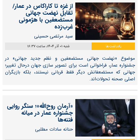
از غزه تا کاراکاس در عمار/
تقابل نهضت جهانی
مستضعفین با هژمونی
غرب‌زده
سید مرتضی حسینی
یادداشت‌ها
شنبه 01 آذر 1404، ساعت 16:37
موضوع «نهضت جهانی مستضعفین و نظم جدید جهانی» در
جشنواره عمار، فراخوانی است برای تصویر سازی جهان درحال تغییر؛
جهانی که مستضعفانش دیگر فقط قربانی نیستند، بلکه بازیگران
اصلی صحنه تحولات‌اند.
«آرمان روح‌الله»؛ سنگر روایی
جشنواره عمار در میانه
فتنه‌ها
حنانه سادات مطلبی