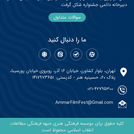
دبیرخانه دائمی جشنواره شکل گرفت.
سوالات متداول
ما را دنبال کنید
تهران، بلوار کشاورز، خیابان ۱۶ آذر، روبروی خیابان پورسینا،
پلاک ۶۰، حسینیه هنر - کدپستی: ۱۴۱۷۹۷۳۶۵۱
021-42795300
AmmarFilmFest@Gmail.com
کلیه حقوق برای موسسه فرهنگی هنری جبهه فرهنگی مطالعات
انقلاب اسلامی محفوظ است.