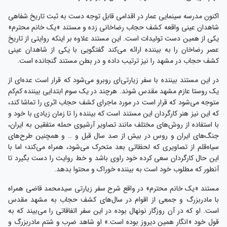
اکنون مدرسه سینمایی عمار در اقدامی قابل توجه دست به ثبت تاریخ شفاهی
شاهدان عینی واقعه کشف حجاب رضاخانی زده و مستند «یک خانم محترم»
یکی از همین دست تولیدات است. این مستند علاوه بر اینکه روایتی از تاریخ
عصر رضاخان را به بیننده ارائه می‌کند گفتگویی با یکی از شاهدان عینی
کشف حجاب در مشهد را نیز ترتیب داده و در بطن مستند گنجانده است.
در این مستند بیننده با سفر زیارتی‌ای روبرو می‌شود که قرار است عده‌ای از
یک روستا عازم مشهد مقدس شوند. هرچند در یک سوم ابتدایی بیننده کم‌کم
متوجه می‌شود که قرار است در مورد ماجرای کشف حجاب اثری را تماشا کند،
که این نیز هنر کارگردان این مستند است که بیننده را تا زمان زیادی با خود و
با استفاده از روش‌های مختلف مانند تصاویر آرشیوی حمله متفقین به ایران،
جنگ‌های ایران و روس در بیش از صد سال قبل و … و همچنین طرح‌های
سیاه‌قلم از تصاویری که لحظاتی بعد متحرک می‌شود، همراه می‌کند؛ اما با
این حال کارگردان سعی کرده خود راوی باشد و خط روایت را دست بگیرد تا
آنطور که مطلوب خود است به بیننده خوراک و محتوا بدهد.
مستند «یک خانم محترم» در واقع شرح سفر زیارتی سیدمحمد قاضی همراه
با مادربزرگ و جمعی از اقوام در سال‌های کشف حجاب به مشهد مقدس
است. او که در آن روزگار نونهال بوده در این سفر اتفاقاتی را می‌بیند که به
قول خود «انگار همین دیروز بوده است.» او شاهد ضرب و شتم مادربزرگ و