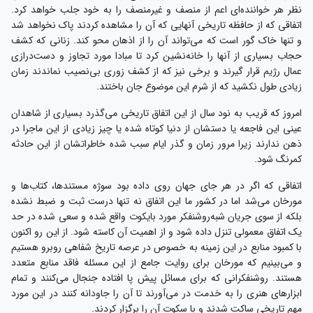
نظر هر خواننده‌ای اعم از منصف و غیرمنصف را به خود جلب خواهد کرد.
اتفاقی که از حافظه تاریخی آنهایی که آن را مشاهده کردند پاک نخواهد شد
و تنها خاک گور است که می‌تواند آن را از اذهان محو کند. زنانی که کشف
حجاب بسیاری از آنها را خانه‌نشین کرد تا مبادا مورد تجاوز و دست‌درازی
عمال رژیم قرار گیرند و برخی نیز که از کشف زوری بی‌نصیب نماندند زمان
زیادی طول نکشید که از شرم این موضوع جان باختند.
امروز که قریب به نود سال از این اتفاق تاریخی می‌گذرد بسیاری از شاهدان
عینی این فاجعه یا دستشان از دنیا کوتاه شده یا چیز زیادی از این ماجرا در
ذهن ندارند زیرا مرور زمان و گذر ایام سبب شده خاطراتشان از این حادثه
کمرنگ شود.
اتفاقی که اگر در هر جای جهان روی داده بود سوژه مستندها، کتاب‌ها و
مورخان می‌شد اما در کشور ما این اتفاق نه تنها درست ثبت و ضبط نشده
بلکه از سوی جریان شبه‌روشنفکر مورد بایکوت واقع شده و سعی شده در حد
یک اتفاق معمولی تنزل داده شود و از اهمیت آن کاسته شود. از این رو اکنون
با کمبود منابع در این زمینه به خصوص در عرصه تاریخ شفاهی روبرو هستیم
و می‌بینیم که مورخان برای روایت جامع از این مسئله فاقد منابع متعدد
هستند. روشنفکرانی که برای مسائل پیش پا افتاده جنجال می‌کنند و تمام
ابزارهای هنری را به خدمت در می‌آورند تا آن را جاودانه کنند در این مورد
مهم تاریخی ساکت شدند و با سکوت آن را برگزار کردند.