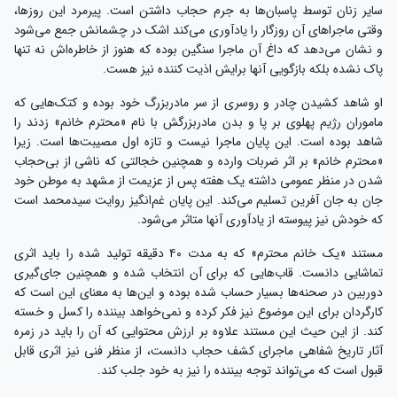
سایر زنان توسط پاسبان‌ها به جرم حجاب داشتن است. پیرمرد این روزها،
وقتی ماجراهای آن روزگار را یادآوری می‌کند اشک در چشمانش جمع می‌شود
و نشان می‌دهد که داغ آن ماجرا سنگین بوده که هنوز از خاطره‌اش نه تنها
پاک نشده بلکه بازگویی آنها برایش اذیت کننده نیز هست.
او شاهد کشیدن چادر و روسری از سر مادربزرگ خود بوده و کتک‌هایی که
ماموران رژیم پهلوی بر پا و بدن مادربزرگش با نام «محترم خانم» زدند را
شاهد بوده است. این پایان ماجرا نیست و تازه اول مصیبت‌ها است. زیرا
«محترم خانم» بر اثر ضربات وارده و همچنین خجالتی که ناشی از بی‌حجاب
شدن در منظر عمومی داشته یک هفته پس از عزیمت از مشهد به موطن خود
جان به جان آفرین تسلیم می‌کند. این پایان غم‌انگیز روایت سیدمحمد است
که خودش نیز پیوسته از یادآوری آنها متاثر می‌شود.
مستند «یک خانم محترم» که به مدت ۴۰ دقیقه تولید شده را باید اثری
تماشایی دانست. قاب‌هایی که برای آن انتخاب شده و همچنین جای‌گیری
دوربین در صحنه‌ها بسیار حساب شده بوده و این‌ها به معنای این است که
کارگردان برای این موضوع نیز فکر کرده و نمی‌خواهد بیننده را کسل و خسته
کند. از این حیث این مستند علاوه بر ارزش محتوایی که آن را باید در زمره
آثار تاریخ شفاهی ماجرای کشف حجاب دانست، از منظر فنی نیز اثری قابل
قبول است که می‌تواند توجه بیننده را نیز به خود جلب کند.