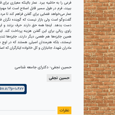
فرعی را به حاشیه ببرد. عمار بااینکه معیاری برای 
ببیند، فرم در طول مسیر قابل اصلاح است اما مهم‌ت
عمار می‌خواهد فضایی برای گفتن فراهم کند تا مرد
گفت‌وگو است ولی بازار نیست که گوینده نگران ف
دست بدهد. اینجا همه حق ‌دارند حرف بزنند و این
راوی ریالی برای این گفتن هزینه پرداخت کند. ا
همین جایزه‌ها هم طعمی دیگر دارند، جایزه‌ها تن
نیستند، بلکه هنرمندان اصیلی هستند که در اوج سخ
مادران شهدا، جانبازان و کل خانواده ایثارگران که ا
حسین نجفی- دکترای جامعه شناسی
حسین نجفی
lm.ir/?p=10972
نظرات