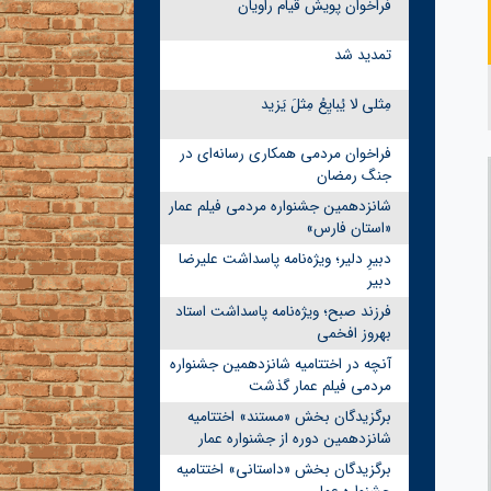
فراخوان پویش قیام راویان
تمدید شد
مِثلی لا یُبایِعُ مِثلَ یَزید
فراخوان مردمی همکاری رسانه‌ای در
جنگ رمضان
شانزدهمین جشنواره مردمی فیلم عمار
«استان فارس»
دبیرِ دلیر؛ ویژه‌نامه پاسداشت علیرضا
دبیر
فرزند صبح؛ ویژه‌نامه پاسداشت استاد
بهروز افخمی
آنچه در اختتامیه شانزدهمین جشنواره
مردمی فیلم عمار گذشت
برگزیدگان بخش «مستند» اختتامیه
شانزدهمین دوره از جشنواره عمار
برگزیدگان بخش «داستانی» اختتامیه