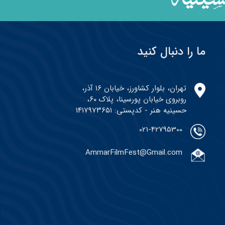
ما را دنبال کنید
تهران، بلوار کشاورز، خیابان ۱۶ آذر،
روبروی خیابان پورسینا، پلاک ۶۰،
حسینیه هنر - کدپستی: ۱۴۱۷۹۷۳۶۵۱
021-42795300
AmmarFilmFest@Gmail.com