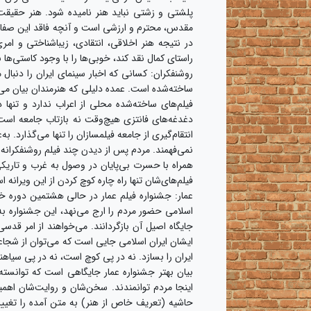
پلشتی و زشتی نباید هنر نامیده شود. هنر حقی
مقدس، محترم و ارزشی است و آنچه فاقد این صفات
در نتیجه هنر اخلاقی، انتقادی، زیباشناختی و ا
راستای کمال نقد کند، خوبی‌ها را با وجود کاستی‌ه
روشنفکران: کسانی که اخبار سینمای ایران را دنبال
ساخته‌شده است. عمده دلیلی که هنرمندان بیان می
فیلم‌های ساخته‌شده محلی از اعراب ندارد و تنه
دغدغه‌های فانتزی هیچ‌وقت نه بازتاب جامعه است 
انتقام‌گیری از جامعه فیلمسازان را تنها می‌گذارد. به
نمی‌فهمند. مردم پس از دیدن چند فیلم روشنفکرانه
همراه با حسرت بی‌پایان در وصول به غرب و تاریک
فیلم‌های‌شان تنها راه چاره کوچ کردن از این ویرا
عمار: جشنواره فیلم عمار در حالی هشتمین دوره خ
اسلامی حضور مردم را ارج می‌نهد، این جشنواره به 
جایگاه اصیل آن بازگردانند. می‌خواهند از امر قدسی ر
ایشان ایران اسلامی جایی است که می‌توان از شجاع
ایران را بسازد. نه در پی کوچ است، نه در پی سیاهنم
بیان بهتر جشنواره عمار جایگاهی است که توانست
اینجا مردم توانمندند. سخن‌شان و
روایت‌شان اهمی
حاشیه (تعریف خاص از هنر) به متن آمده را تغییر 