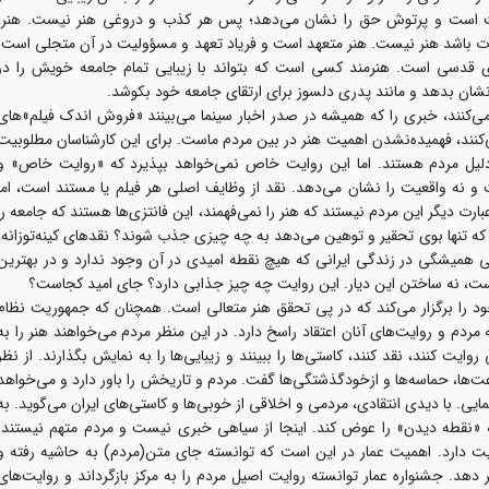
قت است و پرتوش حق را نشان می‌دهد؛ پس هر کذب و دروغی هنر نیست. هنر،
 باشد هنر نیست. هنر متعهد است و فریاد تعهد و مسؤولیت در آن متجلی است.
مری قدسی است. هنرمند کسی است که بتواند با زیبایی تمام جامعه خویش را در
ا نشان بدهد و مانند پدری دلسوز برای ارتقای جامعه خود بکوشد.
 می‌کنند، خبری را که همیشه در صدر اخبار سینما می‌بینند «فروش اندک فیلم»های
‌کنند، فهمیده‌نشدن اهمیت هنر در بین مردم ماست. برای این کارشناسان مطلوبیت
ا دلیل مردم هستند. اما این روایت خاص نمی‌خواهد بپذیرد که «روایت خاص» و
و نه واقعیت را نشان می‌دهد. نقد از وظایف اصلی هر فیلم یا مستند است، اما
‌عبارت‌ دیگر این مردم نیستند که هنر را نمی‌فهمند، این فانتزی‌ها هستند که جامعه را
 که تنها بوی تحقیر و توهین می‌دهد به چه چیزی جذب شوند؟ نقدهای کینه‌توزانه،
ی همیشگی در زندگی ایرانی که هیچ نقطه امیدی در آن وجود ندارد و در بهترین
نه است، نه ساختن این دیار. این روایت چه چیز جذابی دارد؟ جای امید کجاست؟
ود را برگزار می‌کند که در پی تحقق هنر متعالی است. همچنان که جمهوریت نظام
مردم و روایت‌های آنان اعتقاد راسخ دارد. در این منظر مردم می‌خواهند هنر را به
وایت کنند، نقد کنند، کاستی‌ها را ببینند و زیبایی‌ها را به نمایش بگذارند. از نظر
ت‌ها، حماسه‌ها و ازخودگذشتگی‌ها گفت. مردم و تاریخش را باور دارد و می‌خواهد
ایی. با دیدی انتقادی، مردمی و اخلاقی از خوبی‌ها و کاستی‌های ایران می‌گوید. به
ه «نقطه دیدن» را عوض کند. اینجا از سیاهی خبری نیست و مردم متهم نیستند.
ت دارد. اهمیت عمار در این است که توانسته جای متن(مردم) به حاشیه رفته و
دهد. جشنواره عمار توانسته روایت اصیل مردم را به مرکز بازگرداند و روایت‌های