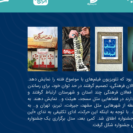
عی بود که تلویزیون فیلم‌های با موضوع فتنه را نمایش دهد.
عالان فرهنگی، تصمیم گرفتند در حد توان خود، برای رساندن
 فعالان فرهنگی چند استان و شهرستان ارتباط گرفتند و
ه دارند در فضاهایی مثل مسجد، هیئت و… نمایش دهند. به
رتیب، اولین دوره جشنواره در حدود ۳۰ نقطه از شهرهایی مثل مشهد، جیرفت، تبریز، تهران و… به
 و حدود ۱۹ اثر اکران شدند. با توجه به اینکه این حرکت، ادای تکلیفی به ندای «أین
جشنواره اطلاق شد. کمی بعد، مدل برگزاری یک جشنواره
می جشنواره شکل گرفت.