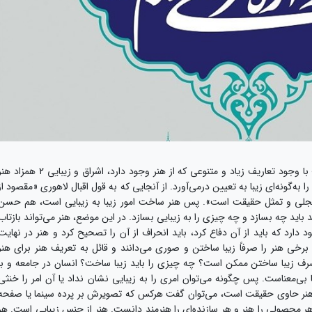
به گزارش «عمارفیلم» و به نقل از وطن امروز، هنر؛ با وجود تعاریف زیاد و متنوعی که از هنر وجود دارد، اشراق و زیبایی ۲ همز
ه‌گونه‌ای زیبا به تعیین درمی‌آورد. از آنجایی که به قول اقبال لاهوری «مقصود از
جلی و تمثل حقیقت است». پس هنر ساخت امور زیبا به زیبایی است، هم حسن
اید چه بسازد و چه چیزی را به زیبایی بسازد. در این موضع، هنر می‌تواند بازتاب
دارد که باید از آن دفاع کرد، باید انحراف از آن را تصحیح کرد و هنر در نهایت
ته برخی هنر را صرفاً زیبا ساختن و صوری می‌دانند و قائل به تعریف هنر برای هنر
صرف زیبا ساختن ممکن است؟ چه چیزی را باید زیبا ساخت؟ انسان در جامعه و با
ی‌معناست. پس چگونه می‌توان امری را به زیبایی نشان نداد یا آن امر را خنثی
ر هنر حاوی حقیقت است، می‌توان گفت هرکس که تصویرش بر پرده سینما یا صفحه
ر محصولی را هنر و هر سازنده‌ای را هنرمند دانست. هنر از جنس زیبایی است. هر