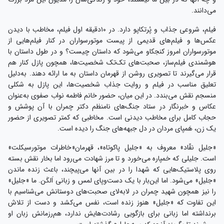
می‌دانند.
فیلم، شروعی جذاب و پُرتکاپو دارد. در ۱۰دقیقه اول فیلم، مخاطب با دیدن
عکس‌ها و فیلم‌های قدیمی از پیست موتورسواران در کنار فیلم‌هایی از
موتورسواران امروز کنجکاو می‌شود که داستان چیست؟ و در طول داستان با
هوشمندی فیلم‌ساز، صحبت‌های تک‌تک شخصیت‌ها، همچون پازل کنار هم
قرار می‌گیرند تا تصویری روشن از قهرمان داستان به ما ارائه دهند. به‌دلیل
تعلیق مناسب در فیلم و روایت جذاب شخصیت‌ها، این پازل به شکلی
منسجم نقش می‌بندد. در این میان، حضور خانم فاطمه نواب صفوی به‌عنوان
عکاس و خبرنگار در ستاد جنگ‌های نامنظم دکتر چمران با آن پوشش و
حجاب کامل برای مخاطب دیدنی است. مخاطبی که کمتر تصویری از حضور
یک زن، هَمپای مردان در دل جبهه‌های جنگ را دیده است.
«جلیل نقّاد» معروف به «جلیل پاکوتاه»، قهرمان«خاطرات موتورسیکلت»
است. جلیلی که خمپاره می‌خورد و تا مرز شهادت می‌رود اما بخار نقش بسته
روی پلاستیک‌هایی که شهدا را در بین آنها می‌پیچند، باعث زنده ماندن
«جلیل» می‌شود. اما این‌بار با یک دست‌و‌پای لمس و زبانی اَلکَن. ما «جلیل»
را نیز همچون شهید چمران در لابه‌لای صحبت‌های دوستانش می‌شناسیم با
این تفاوت که «جلیل» هنوز زنده است، نفس می‌کشد و دست از تلاش
برنداشته اما زبانی برای بازگویی رشادت‌هایش ندارد، هم‌رزمانش زبان او