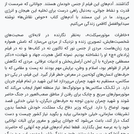
گذاشتند. آدم‌های این فیلم از جنس خودمان هستند. جوانانی که سَرمست از
قدرت و نشاط جوانی، به‌دنبال راهی درست برای تخلیه این هیجان و انرژی
می‌روند. ما در این مستند با آدم‌های کتاب «حوض نقاش‌ها» نوشته
سیدابوالفضل کاظمی زندگی می‌کنیم.
«خاطرات موتورسیکلت»، به‌نظر نگارنده در لابه‌لای صحبت‌های
شخصیت‌هایش، تصویری زنده و نزدیک از مردی می‌سازد که نامش همواره
ورد زبان‌هاست. مردی از جنس نور که تاکنون نه در کتاب‌ها و نه در فیلم
پُرادعای «چ» او را نشناخته بودیم. نمونه کامل هجرت، جهاد و شهادت؛ «دکتر
مصطفی چمران» با آن لحن آرامش‌بخش و ادبیات عرفانی. مردی که نگاهش
فراتر از ظواهر بود، اسلام و وطن، برایش مهم بودند نه پست و مقامی که با
حرف‌های انسان‌های کوته‌بین در معرض خطر قرار گیرد. این فیلم، در یکی-دو
سکانس، مستقیم به شهید چمران می‌پردازد اما این شهید در تمام فیلم جریان
دارد. در تَک‌تَک سکانس‌ها و مونولوگ‌ها. نیاز منطقه اهواز ایجاب می‌کند که
موتورسوارهای سریع و چابک برای رفتن از مناطق صعب‌العبور در جنگ حاضر
شوند و شهید چمران بدون توجه به حرف‌های دیگران، با نیتی خدایی قصد
بهبود اوضاع را دارد. این‌که وزیر دفاع یک مملکت، خودش شخصاً بدون
تشریفات سازمانی، خیلی خودمانی بیاید و بگوید نیاز کشور چیست و دست
کمک دراز کند، باعث می‌شود که جوانان پرشور و مغرور برای اثبات توانایی
خود پا به عرصه عمل بگذارند. قطعا تمام آدم‌های فیلم چه آنهایی که حاضرند
و چه آنها که در بین ما نیستند، خود و زندگی‌شان را مدیون این مرد بزرگ