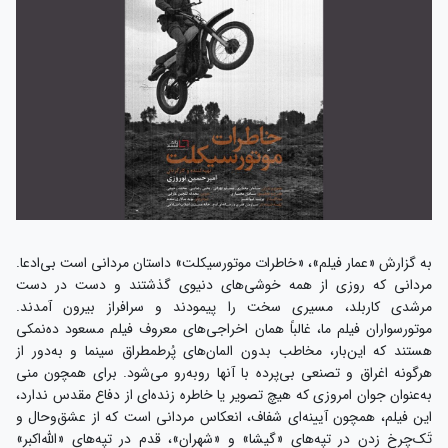
به گزارش «عمار فیلم»، «خاطرات موتورسیکلت» داستان مردانی است بی‌ادعا.
مردانی که روزی از همه خوشی‌های دنیوی گذشتند و دست در دست
مرشدی کاربلد، مسیری سخت را پیمودند و سرافراز بیرون آمدند.
موتورسواران فیلم ما، غالباً همان اخراجی‌های معروف فیلم مسعود ده‌نمکی
هستند که این‌بار، مخاطب بدون المان‌های پُرطمطراق سینما و به‌دور از
هرگونه اغراق و تصنعی بی‌پرده با آنها رو‌به‌رو می‌شود. برای همچون منی
به‌عنوان جوان امروزی که هیچ تصویر یا خاطره زنده‌ای از دفاع مقدس ندارد،
این فیلم، همچون آیینه‌ای شفاف، انعکاس مردانی است که از عشق‌و‌حال و
تَک‌چرخ زدن در تپه‌های «گیشا» و «شهران»، قدم در تپه‌های «الله‌اکبر»