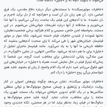
می‌شوند تا بگویند آنچه که بر «جلیل» گذشته است.
«خاطرات موتورسیکلت» با مستندهای دیگر درباره دفاع مقدس، یک فرق
اساسی دارد. آن هم، زبان دل آن است و «هرآنچه که از دل برآید لاجرم بر
دل نشیند». ما با آدم‌های این فیلم، یک ساعت، زندگی می‌کنیم، با آنها غذا
می‌خوریم و صادقانه از آنها درباره تفریحات جوانی‌شان می‌شنویم. در این
مستند، به‌واسطه لحن خاص، صمیمی و کلام طنزآلود برخی شخصیت‌هایش،
نه‌تنها شنونده از شنیدن خاطرات فیلم خسته نمی‌شود، بلکه سوار بر موتور
فیلم‌ساز، خیابان‌های شهر را طی می‌کند تا پای صحبت آدم‌هایی بنشیند که
حافظه تاریخی ما آنها را به یاد نمی‌آورد. مانند فیلم‌ساز ماجرای تجلیل از
«جلیل» برای ما هم دغدغه می‌شود. سکانس انتهایی، در نمایی «کلوزآپ»، در
عین سادگی، پایانی لذت‌بخش برای مخاطب است گرچه، من شخصاً تا
زمانی‌که تیتراژ فیلم در حال نمایش است، همراه با «جلیل» در خیابان‌های این
شهر شلوغ می‌رانم. امید دارم که یک کلام واضح، از زبان او بشنوم. شاید هنوز
نتوانستم بزرگی روح «جلیل» را درک کنم.
«خاطرات موتور سیکلت»، نشان می‌دهد چگونه پژوهش اصولی در کنار
روایت دراماتیک و پُرتعلیق و چینش صحیح مونولوگ‌ها و توالی منطقی
سکانس‌ها و در یک کلام، تدوین حرفه‌ای می‌تواند یک مستند شهری یک
ساعته را برای مخاطب، جذاب نماید. گرچه شاید حجم مونولوگ‌ها و
دیالوگ‌ها در فیلم، زیاد به‌نظر بیاید اما در هر صحبتی، نکته جدیدی وجود