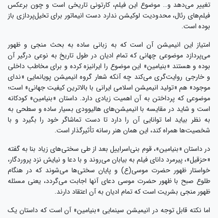
تغییر می‌دهد و… موضوع این فیلم، کارتونی تاریخی است و چون برعکس
فیلم‌های رئال، محدودیت لوکیشن ندارد دست انیماتور برای تخیل‌پردازی باز
بوده است.
امتیاز این انیمیشن آن است که به زبانی ساده به بحث منجی و ظهور
می‌پردازد موضوعی چهانی که تمام ادیان در طول تاریخ به نوعی درگیر آن
بوده و هستند «بنیامین» این موضوع را ایرانیزه کرده و برای مخاطب داخلی
و خارجی روایت‌گری می‌کند چه آنکه شعار گروه انیمیشن پویانمایی «ندای
موجود» هم «تولید انیمیشن اسلامی ایرانی با بالاترین کیفیت جهانی» است؛
موضوعی که پرداختن به آن اهمیت زیادی دارد. داستان «بنیامین» کودکانه
است و شاید در مقایسه با انیمیشن‌های هالیوودی بسیار ساده و سطحی به
به نظر بیاید اما توانایی آن را دارد تا دست تماشاگر خود را بگیرد و با
شخصیت‌ها همراه کند، این همان هنر رسانه تأثیرگذار است.
در داستان «بنیامین»، قوم بنی‌اسراییل بعد از طی سختی‌های زیاد بنا به گفته
«حزقیل»، پیرمرد دانای فیلم به بیابان می‌روند و با دعا و نیایش نزد پروردگار،
خواستار ظهور حضرت موسی(ع) و پایان سختی‌ها می‌شوند که در هنگام
طلوع صبح با ظهور حضرت موسی دعای آنها اجابت می‌گردد، یعنی مسئله
ظهور منجی بشریت است که تمام ادیان به آن اعتقاد دارند.
اما نکته قابل توجه در انیمیشن سینمایی «بنیامین» آن است که داستان یک