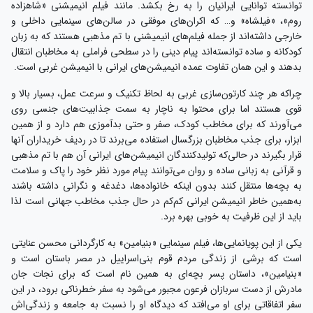
توانسته توانایی ایرانیان را به رخ بکشد. مانند فیلم انیمیشنی «شاهزاده
روم»، «فیلشاه» و… که اکران‌های موفقی در سالن‌های سینمایی داخلی و
خارجی داشته‌اند از جمله فیلم‌های انیمیشنی با تم مذهبی هستند که به زبان
کودکانه و ساده توانسته‌اند پیام دینی را در سطحی فراملی به مخاطبان انتقال
بدهند و این همان تفاوت عمده انیمیشن‌های ایرانی با انیمیشن غربی است.
چراکه هر چند کارتون‌سازی غربی به لحاظ تکنیک و سرعت عمل، بسیار بالا و
قوی هستند اما برای محتوا به ناچار به سمت جذابیت‌های جنسی روی
می‌آورند که برای مخاطب کودک، صفر و حتی بدآموزی هم دارد و از همین
ابزار، برای جذب مخاطبان بزرگسال استفاده می‌برند تا در ردیف خریداران آنها
قرار بگیرند در حالی‌که تولیدکنندگان انیمیشن‌های ایرانی آن هم با تم مذهبی
و قرآنی به زبانی ساده و روان می‌توانند پیام مورد نظر خود را پاک و سلامت
به بچه‌ها منتقل کنند بدون اینکه خانواده‌ها، دغدغه و نگرانی داشته باشند
به‌همین خاطر انیمیشن ایرانی کم‌کم در حال جذب مخاطب جهانی است لذا
باید از این ظرفیت به خوبی بهره برد.
یکی از این پویانمایی‌ها، فیلم سینمایی «بنیامین» به کارگردانی محسن عنایتی
است که برشی از زندگی مردم قوم بنی‌اسراییل در مصر باستان است و
«بنیامین»، داستان پسر بچه‌ای به همین نام است که برای نجات جان
مادرش از دست سربازان فرعون مجبور می‌شود به سفر خطرناکی برود، در این
سفر اتفاقاتی برای او می‌افتد که دیدگاه او را نسبت به جامعه و زندگی‌اش