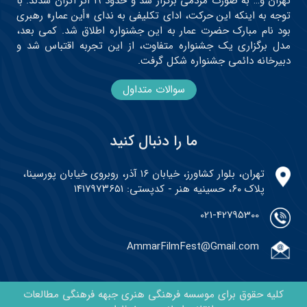
تهران و… به صورت مردمی برگزار شد و حدود ۱۹ اثر اکران شدند. با
توجه به اینکه این حرکت، ادای تکلیفی به ندای «أین عمار» رهبری
بود نام مبارک حضرت عمار به این جشنواره اطلاق شد. کمی بعد،
مدل برگزاری یک جشنواره متفاوت، از این تجربه اقتباس شد و
دبیرخانه دائمی جشنواره شکل گرفت.
سوالات متداول
ما را دنبال کنید
تهران، بلوار کشاورز، خیابان ۱۶ آذر، روبروی خیابان پورسینا،
پلاک ۶۰، حسینیه هنر - کدپستی: ۱۴۱۷۹۷۳۶۵۱
021-42795300
AmmarFilmFest@Gmail.com
کلیه حقوق برای موسسه فرهنگی هنری جبهه فرهنگی مطالعات