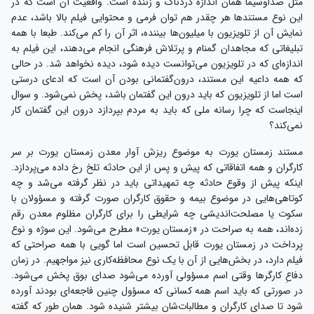
مثل صداوسیما همان اندازه دردناک و زننده است. واقعیت آن است که در
این نوع مستندها هر چقدر هم توان فرمی و محتوایی فیلم بالا باشد، عدم
نمایش آن از تلویزیون با میلیون‌ها بیننده، اثر آن را کم می‌کند. طبعا با همه
تبلیغاتی که مجاهدان گمنام و پرتلاش فرهنگی انجام می‌دهند، این فیلم به
اندازه‌ای که در تلویزیون می‌توانست دیده شود، دیده نخواهد شد. در حالی
که همه داعیه این مستند، درون‌گفتمانی بودن آن است که ادعای درستی
است اما از تلویزیون که باید درون این گفتمان باشد، پخش نمی‌شود. و سوال
اینجاست که چرا رسانه ملی که باید به مردم بپردازد درون این گفتمان کار
نمی‌کند؟
مستند زمستان یورت به موضوع ریزش آوار معدن زمستان یورت بر سر
کارگران و همه اتفاقاتی که پیش و پس از این حادثه تلخ رخ داده می‌پردازد.
اینکه پیش از وقوع حادثه چه تمهیداتی باید در نظر گرفته می‌شد و چه
کوتاهی‌هایی در موضوع بیمه و حقوق کارگران صورت گرفته و مسؤولان با
سکوت یا مصلحت‌اندیشی چه شرایطی را برای کارگران مظلوم معدن رقم
زده‌اند، همه به صراحت در «زمستان یورت» مطرح می‌شود. این سوژه و نوع
پرداخت در زمستان یورت قابل تحسین است اما گویی با همه صراحتی که
فیلم دارد، در بخش‌هایی از آن با یک نوع محافظه‌کاری نیز مواجهیم. در زمان
دفاعِ کارگرها وقتی اسم مسؤولی آورده می‌شود صدای بوق پخش می‌شود.
در صورتی که باید اسم همه کسانی که مسؤول چنین فاجعه‌ای بودند آورده
شود تا صدای کارگران و مطالبات‌شان بیشتر شنیده شود. همان طور که گفته