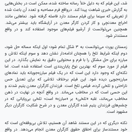
شد، این فیلم که به دلیل خلأ رسانه ساخته شده، ممکن است در بخش‌هایی
به گزارش خبری شباهت پیدا کند. درواقع فرم مصاحبه و تعدد آن باعث شده
از تعریفی که سینما برای فیلم مستند دارد فاصله گرفته شود. نماهایی مانند
اخراج معدنچی و کار کردن کارگر معدن در آرایشگاه باید بیشتر می‌شد.
همچنین می‌توانست از آرشیو فیلم‌های موجود استفاده کند و در واقع
مستندتر شود.
زمستان یورت می‌توانست به ۳ شکل تمام شود؛ اول اینکه مساله حل شود،
دوم اینکه شرایط تلخ را همچنان ادامه‌دار نشان دهد و سوم اینکه تلاش و
مبارزه برای حل مشکل را با فرم و محتوایی دقیق به نمایش بگذارد. در این
فیلم از مورد سوم که بهترین نوع پایان‌بندی است استفاده شده است. اما
نکته‌ای که وجود دارد این است که در یک فیلم مبارزه‌جویانه باید نماد‌های
مبارزه‌جویی دیده شود. این فیلم برخلاف تلاشی که برای تعدیل حس
ناراحتی و تلخی کرده، فیلمی تلخ است. فرزندان کارگران معدن یتیم شدند و
این حسی است که در مخاطب می‌ماند. در واقع آنچه در نهایت در ذهن
مخاطب می‌ماند، غلبه «تلخی» بر «مبارزه» است؛ تلخی بی‌پایانی که در
چشم‌های فرزندان یتیم شده کارگران معدن و در شرح شکایت کارگران دیگر
مشهود است.
نکته دیگری که در این مستند شاهد آن هستیم، تلاش بی‌وقفه‌ای است که
خود مستندساز برای احقاق حقوق کارگران معدن انجام می‌دهد. در واقع