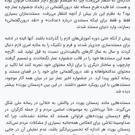
اندازه‌ای که انتظار می‌رفت، چرا که سیستم توزیع دچار مشکلات فراوان بوده
و هست. اما فایده طرح مساله نقد درون‌گفتمانی در رخداد جشنواره عمار چه
بود؟ به نظرم این بار بیش از آنچه انتظار می‌رفت. مستندسازان بسیاری
فقط و فقط برای اینکه مستندی درباره «عدالت» و «نقد درون‌گفتمانی»
بسازند، وارد دنیای مستند شدند.
پیش از آنکه حتی دوره آموزش‌های لازم را گذرانده باشند. آنها البته در ادامه
برای مستندسازی جدی‌تر شدند و فرم و تکنیک را به مثابه امری لازم دنبال
کردند و سال به سال کارهای باکیفیت‌تری نسبت به قبل تولید شد. اگرچه
همه این مستندها خود را در قالب جشنواره عمار نگنجاندند و تصمیم گرفتند
چارچوب و ساختار دیگری را برای ارائه محتوای خود تجربه کنند اما تاکید بر
محتوای عدالتخواهانه و نقد درون‌گفتمانی جای خود را در فضای مستند و
رسانه کشور پیدا کرد. در جشنواره اخیر عمار نیز در میان همه آثار موجود،
مستند‌هایی با این رویکرد حضور داشتند. در این بین «زمستان یورت» بیشتر
دیده شد.
مستندهایی مانند زمستان یورت در واکنش به خلائی در رسانه ملی شکل
می‌گیرند. خلأ نپرداختن به موضوعات اساسی مردم و از جمله کارگران. در
واقع «زمستان یورت»‌های فراوانی هستند که ساخته نشده‌اند، چرا که
صداوسیما تلاشی برای انعکاس همه‌جانبه بسیاری از مشکلات مردم نمی‌کند.
زمستان یورت هر اندازه که تحسین‌برانگیز باشد، عدم نمایش آن در جایی