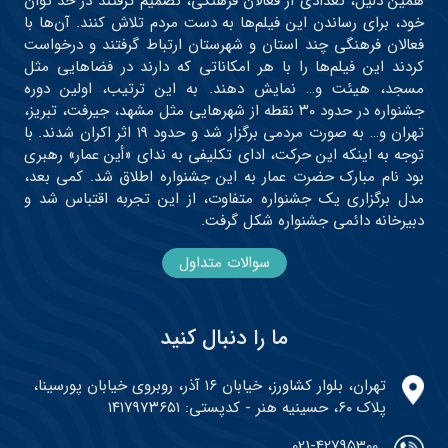
همین دلیل، تعدادی از فعالان فرهنگی، تصمیم گرفتند در حد توان
خود، برای رساندن این فیلم‌ها به دست مردم تلاش کنند. آن‌ها با
فعالان فرهنگی چند استان و شهرستان ارتباط گرفتند و درخواست
کردند این فیلم‌ها را با هر امکاناتی که دارند در فضاهایی مثل
مسجد، هیئت و… نمایش دهند. به این ترتیب، اولین دوره
جشنواره در حدود ۳۰ نقطه از شهرهایی مثل مشهد، جیرفت، تبریز،
تهران و… به صورت مردمی برگزار شد و حدود ۱۹ اثر اکران شدند. با
توجه به اینکه این حرکت، ادای تکلیفی به ندای «أین عمار» رهبری
بود نام مبارک حضرت عمار به این جشنواره اطلاق شد. کمی بعد،
مدل برگزاری یک جشنواره متفاوت، از این تجربه اقتباس شد و
دبیرخانه دائمی جشنواره شکل گرفت.
سوالات متداول
ما را دنبال کنید
تهران، بلوار کشاورز، خیابان ۱۶ آذر، روبروی خیابان پورسینا،
پلاک ۶۰، حسینیه هنر - کدپستی: ۱۴۱۷۹۷۳۶۵۱
021-42795300