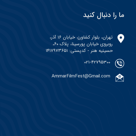
ما را دنبال کنید
تهران، بلوار کشاورز، خیابان ۱۶ آذر،
روبروی خیابان پورسینا، پلاک ۶۰،
حسینیه هنر - کدپستی: ۱۴۱۷۹۷۳۶۵۱
021-42795300
AmmarFilmFest@Gmail.com