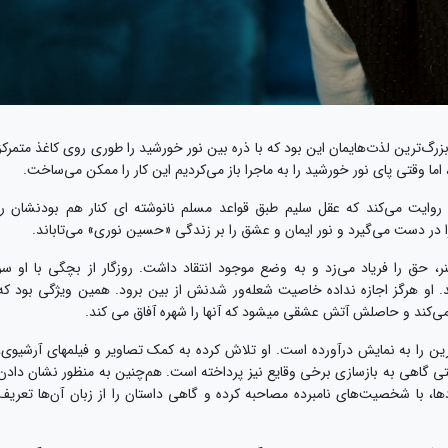
زرگ‌ترین لذت‌­‌هایمان این بود که با ذره­ بین نور خورشید را طوری روی کاغذ متمرکز
 اما وقتی پای نور خورشید را به ماجرا باز می‌­کردیم این کار را ممکن می‌­ساخت.
وایت می‌کند که عقل سلیم طبق قواعد مسلم نانوشته‌ ای کنار هم بودنشان را
 را در دست می‌گیرد و نور ایمان و عشق را بر زندگی «حسین نوری» می‌تاباند.
حق را فریاد می‌زد و به وضع موجود انتقاد داشت. روزگار از بچگی با او سر
او هرگز اجازه نداده خاصیت شعله‌ور شدنش از بین برود. همین ویژگی بود که
 می‌کند و حاصلش آتش عشقی می­شود که آنها را شهره آفاق می کند.
ه‌ زیسته‌ شیرین را به نمایش درآورده است. او تلاش کرده به کمک تصاویر و فیلم­های آرشیوی،
تی گاهی به بازسازی برخی وقایع نیز پرداخته است. هم‌چنین به منظور نشان دادن
ا، با شخصیت‌های نام­برده مصاحبه کرده و گاهی داستان را از زبان آن‌ها تعریف