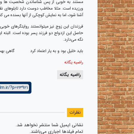
مستند به خوبی از پس شناساندن شخصیت ­ها و ت
ورزیده است. مثلا مخاطب دوست دارد تابلوهای نقاشی­
آشنا شود، اما به نمایش کوچکی از آن­ها بسنده می ­کن
فرزندان این زوج نیز می­توانستند روایتگرهای خوب
حاصل این ازدواج دو فرزند پسر بوده است. البته ای
نگه می‌دارد.
باید خلیل بود و به یار اعتماد کرد گاهی به
راضیه یگانه
راضیه یگانه
lm.ir/?p=23921
نظرات
نشانی ایمیل شما منتشر نخواهد شد.
تمام فیلدها اجباری می‌باشند.