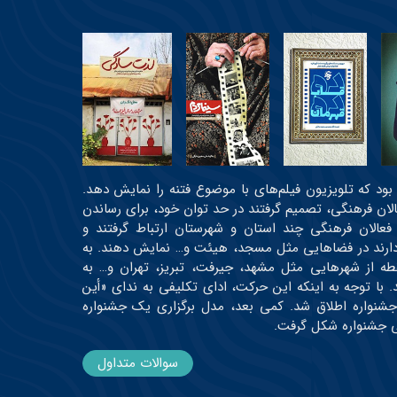
عی بود که تلویزیون فیلم‌های با موضوع فتنه را نمایش دهد.
عالان فرهنگی، تصمیم گرفتند در حد توان خود، برای رساندن
 فعالان فرهنگی چند استان و شهرستان ارتباط گرفتند و
ه دارند در فضاهایی مثل مسجد، هیئت و… نمایش دهند. به
رتیب، اولین دوره جشنواره در حدود ۳۰ نقطه از شهرهایی مثل مشهد، جیرفت، تبریز، تهران و… به
 و حدود ۱۹ اثر اکران شدند. با توجه به اینکه این حرکت، ادای تکلیفی به ندای «أین
جشنواره اطلاق شد. کمی بعد، مدل برگزاری یک جشنواره
می جشنواره شکل گرفت.
سوالات متداول