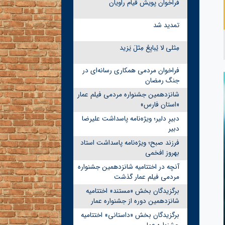
فراخوان پویش قیام راویان
تمدید شد
مِثلی لا یُبایِعُ مِثلَ یَزید
فراخوان مردمی همکاری رسانه‌ای در
جنگ رمضان
شانزدهمین جشنواره مردمی فیلم عمار
«استان فارس»
دبیرِ دلیر؛ ویژه‌نامه پاسداشت علیرضا
دبیر
فرزند صبح؛ ویژه‌نامه پاسداشت استاد
بهروز افخمی
آنچه در اختتامیه شانزدهمین جشنواره
مردمی فیلم عمار گذشت
برگزیدگان بخش «مستند» اختتامیه
شانزدهمین دوره از جشنواره عمار
برگزیدگان بخش «داستانی» اختتامیه