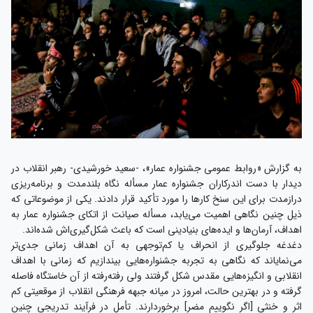
به گزارش «روابط عمومی جشنواره عمار»، -سعید خورشیدی- رهبر انقلاب در
دیدار با دست اندرکاران جشنواره عمار مسأله نگاه بلندمدت و برنامه‌ریزی
درازمدت برای این سنخ کارها را مورد تأکید قرار دادند. یکی از موضوعاتی که
ذیل چنین نگاهی اهمیت می‌یابد، مسأله صیانت از اتکای جشنواره عمار به
اهداف، آرمان‌ها و ایده‌های بنیادینی است که باعث شکل‌گیری‌اش شده‌اند.
دغدغه جلوگیری از انحراف یا کم‌توجهی به آن اهداف زمانی جدی‌تر
می‌نمایاند که نگاهی به تجربه جشنواره‌هایی بیندازیم که زمانی با اهداف
انقلابی و انگیزه‌هایی مقدس شکل گرفتند ولی رفته‌رفته از آن خاستگاه فاصله
گرفته و در بهترین حالت، امروز در میانه جبهه فرهنگی انقلاب از موقعیتی کم
اثر و خنثی [اگر نگوییم مضر] برخوردارند. تأمل در فرآیند تدریجی چنین