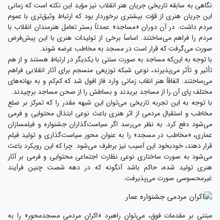
نگاهی به سابقه تاریخی جریان هنر انقلاب نیز مؤید این نکته است که زمانی
این جریان هنری از قوّت بیشتری برخوردار بود که ارتباط وثیق‌تری با عموم
مردم داشت. در آن دوران «مساجد» عمدتاً بستر تعامل هنرمندان انقلاب با
مردم را فراهم می‌ساختند. اساساً برخی از تولیدات هنری با این پیش‌فرض
صورت می‌گرفت که قرار است در مسجد به مخاطب عرضه شوند.
با توجه به این‌که مساجد به صورت سنتی با یکدیگر در ارتباط هستند و از هم
تأثیر و تأثر می‌پذیرند، نوعی شبکه توزیعی منسجم برای آثار انقلابی فراهم
می‌ساختند. اتفاقاً هنر انقاب زمانی وارد فاز افول شد که کم‌کم و به بهانه‌های
مختلف پای آن را از مساجد بریدند و بساطش را از صحن مساجد برچیدند.
با توجه به این تجربه تاریخی می‌توان این شبهه مقدر را که تمرکز بر ضلع
مخاطب و استقبال مردمی از اثر هنری باعث نوعی ابتذال محتوایی و فرمی
می‌شود دفع کرد. به نظر می‌رسد اگر سیاست‌گذاران جشنواره و فیلمسازان
عماری، «مخاطب در مسجد» را به عنوان محور سیاست‌گذاری و تولید فیلم
قرار دهند، خودبخود این آسیب نیز برطرف می‌شود. چرا که این رویکرد باعث
می‌شود به صورت ساختاری نوعی نظارت اجتماعی محتوایی و فرمی بر آثار
هنری تولید شده، حاکم باشد آنگونه که در دهه شصت چنین فرآیند
غیرمحسوسی صورت می‌پذیرفت.
مبتنی بر مقدمات فوق، می‌توان راهبرد «اکران مردمی مسجدمحور» را به