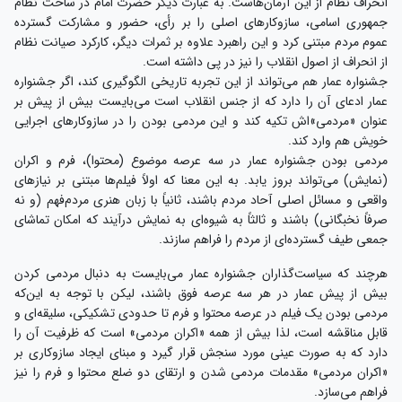
انحراف نظام از این آرمان‌هاست. به عبارت دیگر حضرت امام در ساخت نظام
جمهوری اسامی، سازوکارهای اصلی را بر رأی، حضور و مشارکت گسترده
عموم مردم مبتنی کرد و این راهبرد علاوه بر ثمرات دیگر، کارکرد صیانت نظام
از انحراف از اصول انقلاب را نیز در پی داشته است.
جشنواره عمار هم می‎‌تواند از این تجربه تاریخی الگوگیری کند، اگر جشنواره
عمار ادعای آن را دارد که از جنس انقلاب است می‌بایست بیش از پیش بر
عنوان «مردمی»‌اش تکیه کند و این مردمی بودن را در سازوکارهای اجرایی
خویش هم وارد کند.
مردمی بودن جشنواره عمار در سه عرصه موضوع (محتوا)، فرم و اکران
(نمایش) می‌تواند بروز یابد. به این معنا که اولاً فیلم‌ها مبتنی بر نیازهای
واقعی و مسائل اصلی آحاد مردم باشند، ثانیاً با زبان هنری مردم‌فهم (و نه
صرفاً نخبگانی) باشند و ثالثاً به شیوه‌ای به نمایش درآیند که امکان تماشای
جمعی طیف گسترده‌ای از مردم را فراهم سازند.
هرچند که سیاست‌گذاران جشنواره عمار می‌بایست به دنبال مردمی کردن
بیش از پیش عمار در هر سه عرصه فوق باشند، لیکن با توجه به این‌که
مردمی بودن یک فیلم در عرصه محتوا و فرم تا حدودی تشکیکی، سلیقه‌ای و
قابل مناقشه است، لذا بیش از همه «اکران مردمی» است که ظرفیت آن را
دارد که به صورت عینی مورد سنجش قرار گیرد و مبنای ایجاد سازوکاری بر
«اکران مردمی» مقدمات مردمی شدن و ارتقای دو ضلع محتوا و فرم را نیز
فراهم می‌سازد.