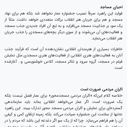
احیای مساجد
فواید این راهبرد صرفاً نصیب جشنواره عمار نخواهد شد بلکه هم برای نهاد
مسجد و هم برای جریان هنر انقلاب برکات متعددی خواهد داشت. مثلاً از
یک سو، بر جذابیت مسجد می‌افزاید و به تبع آن افراد جدیدی جذب مسجد
و فعالیت‌های آن می‌شوند و از سوی دیگر بچه‌های مسجدی را جذب جریان
هنر انقلاب می‌نماید.
خاطرات بسیاری از هنرمندان انقلابی نشان‌دهنده آن است که فرآیند جذب
آنان به فعالیت‌های هنری انقلابی از فعالیت‌های هنری مسجدی مثل نمایش
فیلم در مسجد، گروه سرود و تئاتر مسجد، کلاس خوشنویسی و… آغازشده
است.
اکران مردمی ضرورت است
خلاصه کلام این‌که «اکران مردمی مسجدمحور» برای عمار فضل نیست بلکه
یک ضرورت است. اگر عمار می‌خواهد انقلابی بماند باید سازماندهی
گسترده‌ای برای نمایش و اکران مردمی مسجد محور تدارک ببیند. این راهبرد
نه‌تنها از سلامت این جشنواره صیانت می‌کند بلکه زمینه ارتقای کمی و کیفی
آن را هم فراهم می‌سازد. چرا که از یک سو اگر دغدغه این باشد که مردم را در
مساجد پای فیلم‌های جشنواره بنشانیم، لاجرم آثار می‌بایست موضوعی