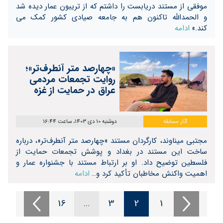
موفقی از مستند دریابست را داشتم که از تریبون عمار دیده شد
و الحمدالله تاکنون هم به جامعه صیادی کشور کمک می
کند.»
ادامه
«چهارصد متر آنطرف‌تر»؛
روایت تجمعات مردمی
عراق در حمایت از غزه
آثار مسابقه
دوشنبه 10 دی 1403، ساعت 16:44
مجتبی میناوند، کارگردان مستند «چهارصد متر آنطرف‌تر»، درباره
ساخت این مستند در بغداد و پوشش تجمعات حمایت از
فلسطین توضیح داد. او بر ارتباط مستند با جشنواره عمار و
اهمیت واکنش مخاطبان تأکید کرد و…
ادامه
16
…
3
2
1