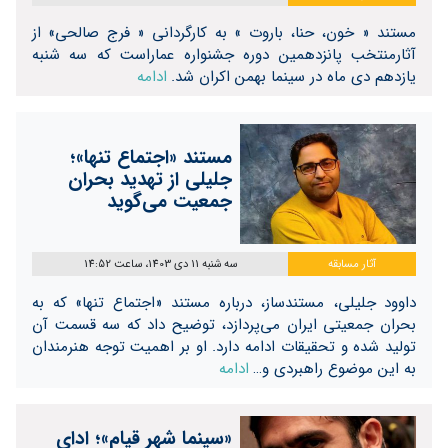
مستند « خون، حنا، باروت » به کارگردانی « فرج صالحی» از
آثارمنتخب پانزدهمین دوره جشنواره عماراست که سه شنبه
یازدهم دی ماه در سینما بهمن اکران شد.
ادامه
مستند «اجتماع تنها»؛
جلیلی از تهدید بحران
جمعیت می‌گوید
آثار مسابقه
سه شنبه 11 دی 1403، ساعت 14:52
داوود جلیلی، مستندساز، درباره مستند «اجتماع تنها» که به
بحران جمعیتی ایران می‌پردازد، توضیح داد که سه قسمت آن
تولید شده و تحقیقات ادامه دارد. او بر اهمیت توجه هنرمندان
به این موضوع راهبردی و…
ادامه
«سینما شهر قیام»؛ ادای