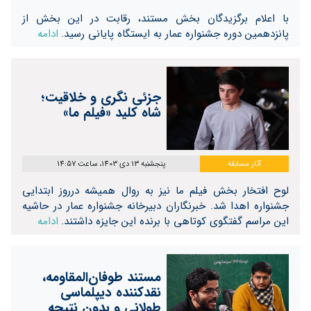
با اعلام برگزیدگان بخش مستند، رقابت در این بخش از
پانزدهمین دوره جشنواره عمار به ایستگاه پایانی رسید.
ادامه
جزئی‌ ‌نگری و خلاقیت؛
شاه کلید «فیلم ما»
آثار مسابقه
پنجشنبه 13 دی 1403، ساعت 14:57
لوح افتخار بخش فیلم ما نیز به روال همیشه درروز ابتدایی
جشنواره اهدا شد. خبرنگاران دبیرخانه جشنواره عمار در حاشیه
این مراسم گفتگوی کوتاهی با برنده این جایزه داشتند.
ادامه
مستند طوفان‌المقاومه،
نقدکننده دیپلماسی
طولانی و بدون نتیجه