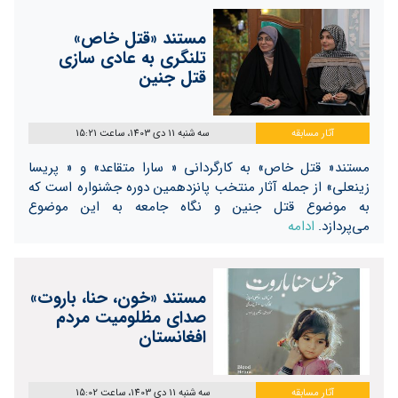
مستند «قتل خاص»
تلنگری به عادی سازی
قتل جنین
آثار مسابقه
سه شنبه 11 دی 1403، ساعت 15:21
مستند« قتل خاص» به کارگردانی « سارا متقاعد» و « پریسا
زینعلی» از جمله آثار منتخب پانزدهمین دوره جشنواره است که
به موضوع قتل جنین و نگاه جامعه به این موضوع
می‌پردازد.
ادامه
مستند «خون، حنا، باروت»
صدای مظلومیت مردم
افغانستان
آثار مسابقه
سه شنبه 11 دی 1403، ساعت 15:02