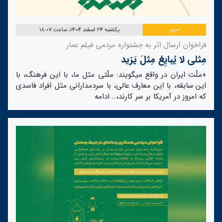
اخبار
یکشنبه 24 اسفند 1404، ساعت 18:07
فراخوان ارسال اثر به جشنواره مردمی فیلم عمار
مِثلی لا یُبایِعُ مِثلَ یَزید
«ملّت ایران در واقع میگویند: ملّتی مثل ما، با این فرهنگ، با
این سابقه، با این معارف عالی، با سردمدارانی مثل افراد فاسدی
که امروز در آمریکا بر سر کارند،…
ادامه