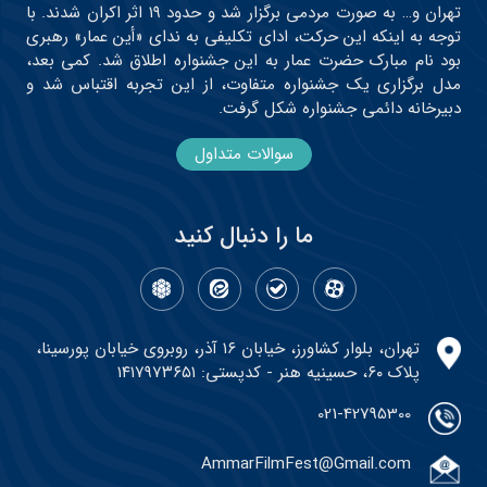
تهران و… به صورت مردمی برگزار شد و حدود ۱۹ اثر اکران شدند. با
توجه به اینکه این حرکت، ادای تکلیفی به ندای «أین عمار» رهبری
بود نام مبارک حضرت عمار به این جشنواره اطلاق شد. کمی بعد،
مدل برگزاری یک جشنواره متفاوت، از این تجربه اقتباس شد و
دبیرخانه دائمی جشنواره شکل گرفت.
سوالات متداول
ما را دنبال کنید
تهران، بلوار کشاورز، خیابان ۱۶ آذر، روبروی خیابان پورسینا،
پلاک ۶۰، حسینیه هنر - کدپستی: ۱۴۱۷۹۷۳۶۵۱
021-42795300
AmmarFilmFest@Gmail.com