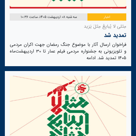
اخبار
سه شنبه 08 اردیبهشت 1405، ساعت 10:36
مِثلی لا یُبایِعُ مِثلَ یَزید
تمدید شد
فراخوان ارسال آثار با موضوع جنگ رمضان جهت اکران مردمی
و تلویزیونی به جشنواره مردمی فیلم عمار تا 30 اردیبهشت‌ماه
1405 تمدید شد.
ادامه