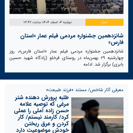
اخبار
دوشنبه 04 اسفند 1404، ساعت 13:42
شانزدهمین جشنواره مردمی فیلم عمار «استان
فارس»
شانزدهمین جشنواره مردمی فیلم عمار «استان فارس»، روز
چهارشنبه 29 بهمن‌ماه در روستای قرخلو (زادگاه شهید حسین
بابری) برگزار شد.
ادامه
معرفی آثار شاخص/ مستند «فرزند طبیعت»
طلبه پرورش دهنده شتر
مرغی که ‌توصیه علامه
حسن زاده آملی را عملی
کرد/ کارمند نیستم/ کار
کردن و عرق ریختن
خودش موضوعیت دارد