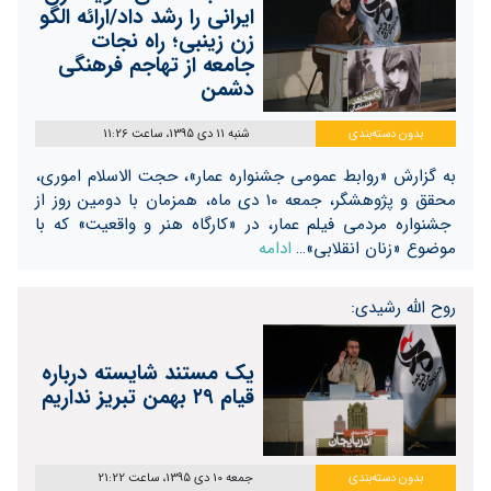
ایرانی را رشد داد/ارائه الگو
زن زینبی؛ راه نجات
جامعه از تهاجم فرهنگی
دشمن
بدون دسته‌بندی
شنبه 11 دی 1395، ساعت 11:26
به گزارش «روابط عمومی جشنواره عمار»، حجت الاسلام اموری،
محقق و پژوهشگر، جمعه ۱۰ دی ماه، همزمان با دومین روز از
جشنواره مردمی فیلم عمار، در «کارگاه هنر و واقعیت» که با
موضوع «زنان انقلابی»…
ادامه
روح الله رشیدی:
یک مستند شایسته درباره
قیام ۲۹ بهمن تبریز نداریم
بدون دسته‌بندی
جمعه 10 دی 1395، ساعت 21:22