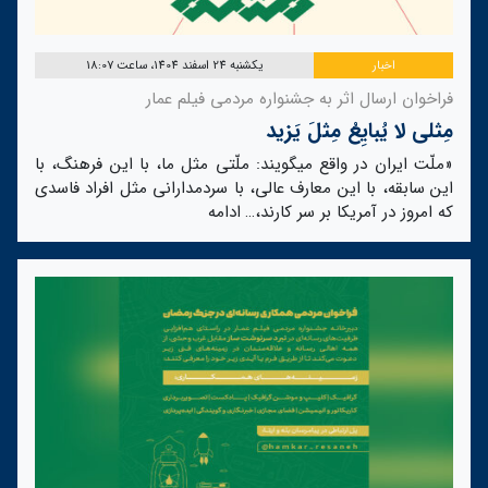
اخبار
یکشنبه 24 اسفند 1404، ساعت 18:07
فراخوان ارسال اثر به جشنواره مردمی فیلم عمار
مِثلی لا یُبایِعُ مِثلَ یَزید
«ملّت ایران در واقع میگویند: ملّتی مثل ما، با این فرهنگ، با
این سابقه، با این معارف عالی، با سردمدارانی مثل افراد فاسدی
که امروز در آمریکا بر سر کارند،…
ادامه