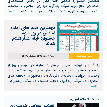
هفتمین جشنواره مردمی فیلم عمار در بخش مستندهای
اقتصادی مقاومتی، سبک زندگی، بیداری اسلامی و وحدت،
مدافعان حرم، « تاریخ انقلاب، دفاع مقدس و فتنه ۸۸»،…
ادامه
مهمترین فیلم های آماده
نمایش در روز سوم
جشنواره فیلم عمار اعلام
شدند
بدون دسته‌بندی
شنبه 11 دی 1395، ساعت 12:37
به گزارش «روابط عمومی جشنواره عمار»، در سومین روز از
هفتمین جشنواره مردمی فیلم عمار فیلم های «طلایه داران
وحدت»، «روایت ریحانه»، «قربانگاه»، «مجنون»، «لحظه های
انتظار»، «با مرگ، زندگی»، «خاک تشنه»، «با مرگ، زندگی»،…
ادامه
حجت الاسلام اموری:
انقلاب اسلامی هویت زن