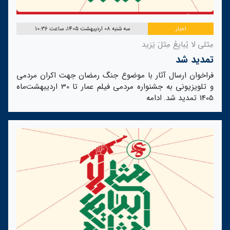
اخبار
سه شنبه 08 اردیبهشت 1405، ساعت 10:36
مِثلی لا یُبایِعُ مِثلَ یَزید
تمدید شد
فراخوان ارسال آثار با موضوع جنگ رمضان جهت اکران مردمی
و تلویزیونی به جشنواره مردمی فیلم عمار تا 30 اردیبهشت‌ماه
1405 تمدید شد.
ادامه