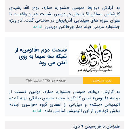
به گزارش «روابط عمومی جشنواره عمار»، روح الله رشیدی
کارشناس مسائل آذربایجان در دومین نشست هنر و واقعیت با
عنوان سوژه های سینمایی آذربایجان در سخنانی گفت: کار ویژه
جشنواره مردمی فیلم عمار چرخاندن دوربین…
ادامه
قسمت دوم «فانوس» از
شبکه سه سیما به روی
آنتن می رود
بدون دسته‌بندی
جمعه 10 دی 1395، ساعت 21:10
به گزارش «روابط عمومی جشنواره عمار»، دومین قسمت از
برنامه «فانوس» ضمن گفتگو با محمد حسین صادقی تهیه کننده
انیمیشن «بیشه» و میزبانی از اعضای گروه «فراسوی ابعاد»
بخش کوتاهی از این انیمیشن نمایش داده…
ادامه
همزمان با فرارسیدن 9 دی: