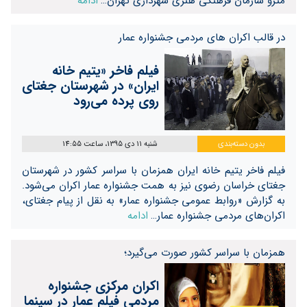
مترو سازمان فرهنگی هنری شهرداری تهران…
ادامه
در قالب اکران های مردمی جشنواره عمار
فیلم فاخر «یتیم خانه
ایران» در شهرستان جغتای
روی پرده می‌رود
بدون دسته‌بندی
شنبه 11 دی 1395، ساعت 14:55
فیلم فاخر یتیم خانه ایران همزمان با سراسر کشور در شهرستان
جغتای خراسان رضوی نیز به همت جشنواره عمار اکران می‌شود.
به گزارش «روابط عمومی جشنواره عمار» به نقل از پیام جغتای،
اکران‌های مردمی جشنواره عمار…
ادامه
همزمان با سراسر کشور صورت می‌گیرد؛
اکران مرکزی جشنواره
مردمی فیلم عمار در سینما