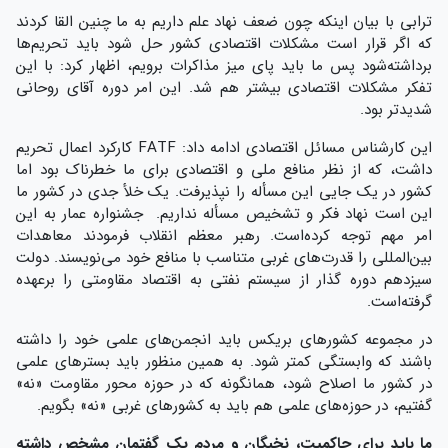
ترابی با بیان اینکه چون ضعف نهاد علم داریم به ما چنین القا کردند
که اگر قرار است مشکلات اقتصادی کشور حل شود باید تحریم‌ها
برداشته‌شود پس ما باید پای میز مذاکرات برویم، اظهار کرد: با این
تفکر مشکلات اقتصادی بیشتر هم شد. این امر‌‌ دوره آقای روحانی
شدیدتر بود.
این کارشناس مسائل اقتصادی ادامه داد: FATF کارکرد اعمال تحریم
داشت، که از نظر منافع ملی و اقتصادی برای ما خطرناک بود اما
کشور در یک جایی این مسأله را نپذیرفت. یک خلأ جدی در کشور ما
این است نهاد فکر و تشخیص مسأله نداریم. جشنواره عمار به این
امر مهم توجه کرده‌است. رهبر معظم انقلاب فرمودند معاهدات
بین‌المللی را قدرت‌های غربی متناسب با منافع خود می‌نویسند. دولت
سیزدهم دوره گذار از سیستم نفتی به اقتصاد مقاومتی را برعهده
گرفته‌است.
در مجموعه کشورهای بریکس باید انجمن‌های علمی خود را داشته
باشند که وابستگی کمتر شود. به همین منظور باید بسترهای علمی
در کشور ما اصلاح شود، همانگونه که در حوزه محور مقاومت «نه»
گفتیم، در حوزه‌های علمی هم باید به کشورهای غربی «نه» بگویم.
ما باید برای حاکمیت، نخبگان و مردم یک گفتمان مشخص داشته