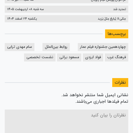
تمدید شد
سه شنبه 08 اردیبهشت 1405
مِثلی لا یُبایِعُ مِثلَ یَزید
یکشنبه 24 اسفند 1404
برچسب‌ها
چهاردهمین جشنواره فیلم عمار
روابط بین‌الملل
سام مهدی ترابی
فرهنگ غرب
فواد ایزدی
مسعود براتی
نشست تخصصی
نظرات
نشانی ایمیل شما منتشر نخواهد شد.
تمام فیلدها اجباری می‌باشند.