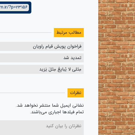
m.ir/?p=23156
مطالب مرتبط
فراخوان پویش قیام راویان
تمدید شد
مِثلی لا یُبایِعُ مِثلَ یَزید
نظرات
نشانی ایمیل شما منتشر نخواهد شد.
تمام فیلدها اجباری می‌باشند.