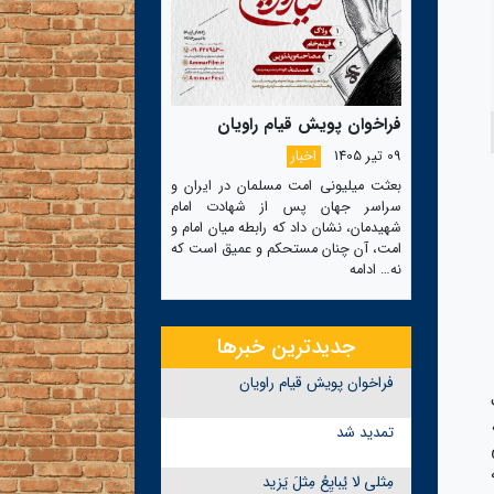
فراخوان پویش قیام راویان
09 تیر 1405
اخبار
بعثت میلیونی امت مسلمان در ایران و
سراسر جهان پس از شهادت امام
شهیدمان، نشان داد که رابطه میان امام و
امت، آن چنان مستحکم و عمیق است که
نه…
ادامه
جدیدترین خبرها
فراخوان پویش قیام راویان
تمدید شد
مِثلی لا یُبایِعُ مِثلَ یَزید