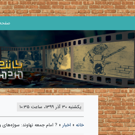
صفحه 
یکشنبه 30 آذر 1399، ساعت 10:35
خانه
»
اخبار
»
? امام جمعه نهاوند: سوژه‌های و