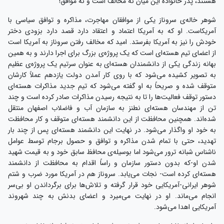
هستند، پدر خانواده این میان نه مخالف است و نه موافق!
شوهر خاله‌ی سروناز یکی از موافقان مهاجرت، مذاکره و توافق سیاسی با
آمریکاست. او که به آمریکا اعتماد و اعتقاد دارد قصد دارد بزودی دختر
خودش را نیز به آمریکا بفرستد. امید که مخالف رفتن سروناز به آمریکا است
از اعضای تیم هسته‌ای است که یک پروژه‌ی بزرگ برای اجرا دارند و به همین
بهانه زندگی یکی از دانشمندان هسته‌ای به عنوان سرتیم یک پروژه‌ی عظیم
به تصویر کشیده می‌شود که با روی کار آمدن دولت یازدهم عملاً کارشان
متوقف شده و صریحاً به او گفته می‌شود که تیم جدید مذاکرات هسته‌ای
دستور توقف فعالیت‌ها را تا به نتیجه رسیدن مذاکرات صادر کرده است و چند
تن از مهندسان هسته‌ای نطنز به سازمان آب و فاضلاب اصفهان منتقل
شده‌اند. همچنین محافظت از این دانشمند هسته‌ای متوقف و کار محافظت
به خود او واگذار می‌شود. در نهایت این دانشمند هسته‌ای پس از چند بار
تهدید، حتی با تمام شدن مذاکره و توافق و حصول برجام توسط عوامل
ناشناس شبانه ترور می‌شود اما بوسیله‌ی محافظ سابق خود و به قیمت شهید
شدن او-که بدون دستور سازمان و راساً اقدام به محافظت از دانشمند
هسته‌ای کرده است- نجات می‌یابد. سروناز هم در آمریکا مورد ضرب و شتم
شوهر ایرانی-آمریکایی خود قرار گرفته و تلاش‌ها برای برگرداندن او بی‌سر
انجام می‌ماند. او در نهایت می‌میرد و اعضای بدنش به چند شهروند
آمریکایی اهدا می‌شود.