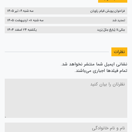
فراخوان پویش قیام راویان
سه شنبه 09 تیر 1405
تمدید شد
سه شنبه 08 اردیبهشت 1405
مِثلی لا یُبایِعُ مِثلَ یَزید
یکشنبه 24 اسفند 1404
نظرات
نشانی ایمیل شما منتشر نخواهد شد.
تمام فیلدها اجباری می‌باشند.