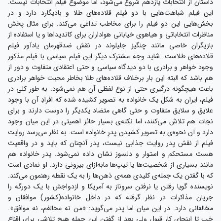
داستان از انتخابات یازدهم شروع می‌شود، اما موضوع فیلم انتخابات نیست.
این فیلم شباهت‌هایی با دو فیلم قلاده‌های طلا و بادیگارد دارد و در
بخش‌هایی این دو فیلم را برای مخاطب تداعی می‌کند. برای مثال پخش
مناظرات انتخاباتی و هیاهوی خیابانی هواداران برای کاندیداها و یا استفاده از
بازیگران خاصی مانند چنگیز جلیلوند در نقش ضدقهرمان یادآور فیلم
قلاده‌های طلاست. شاید وجه مشترک دیگر این فیلم سیاسی با فیلم مذکور
وجود خواهر و برادری با دو دیدگاه سیاسی و حتی اعتقادی متفاوت و دور از
هم باشد که البته این بار برخلاف قلاده‌های طلا بخاطر محبت خواهر برادری
باعث هیچگونه درگیری حتی از نوع لفظی آن هم نمی‌شود. به طور کلی در
فیلم، ایران به شکل یک خانواده به تصویر کشیده شده که افرادِ آن با وجود
علایق و سلایق متفاوت و حتی گاهی متضاد یکدیگر را دوست دارند و برای
نجات هم تلاش می‌کنند، اما نکته‌ی بسیار حائز اهمیتی در این میان وجود
دارد و آن نحوه‌ی به تصویر کشیدن پدرِ خانواده است. به نظر می‌رسد روایت
فیلم از نقش پدر روایت جذابی نیست، پدر آنچنان که باید و در واقعیت
هست مستحکم و استوار و دلسوز نشان داده نمی‌شود. پدر خانواده هم
مانند بسیاری از شخصیت‌ها یا تیپ‌ها مابه‌ازای بیرونی دارد. او نمادی است
که با گفتن یک جمله‌ی کلیدی همه‌ی ذهن‌ها را به یک نقطه رهنمون می‌کند.
نویسنده گویا رفتن یا نرفتن سروناز به آمریکا و ازدواجش با یک دورگه را
جریان مذاکرات در نظر گرفته که در داخل خانواده(کشور) موافقان و
مخالفانی دارد. در این میان اما پدر می‌گوید: «من نه مخالفم، نه موافق».
خب تا اینجای کار قبول ولی بعد از گفتن این جمله هیچ تلاشی برای اقناع