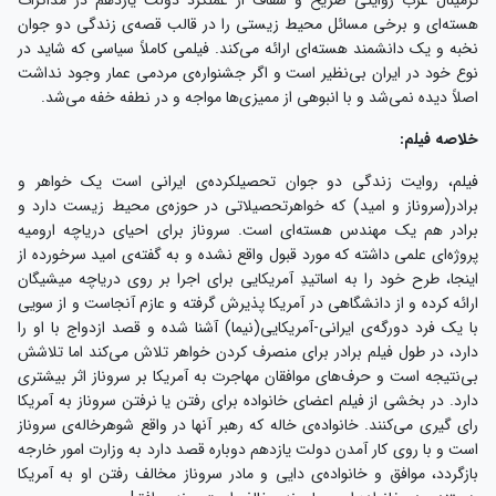
هسته‌ای و برخی مسائل محیط زیستی را در قالب قصه‌ی زندگی دو جوان
نخبه و یک دانشمند هسته‌ای ارائه می‌کند. فیلمی کاملاً سیاسی که شاید در
نوع خود در ایران بی‌نظیر است و اگر جشنواره‌ی مردمی عمار وجود نداشت
اصلاً دیده نمی‌شد و با انبوهی از ممیزی‌ها مواجه و در نطفه خفه می‌شد.
خلاصه‌ فیلم:
فیلم، روایت زندگی دو جوان تحصیلکرده‌ی ایرانی است یک خواهر و
برادر(سروناز و امید) که خواهرتحصیلاتی در حوزه‌ی محیط زیست دارد و
برادر هم یک مهندس هسته‌ای است. سروناز برای احیای دریاچه ارومیه
پروژه‌ای علمی داشته که مورد قبول واقع نشده و به گفته‌ی امید سرخورده از
اینجا، طرح خود را به اساتیدِ آمریکایی برای اجرا بر روی دریاچه میشیگان
ارائه کرده و از دانشگاهی در آمریکا پذیرش گرفته و عازم آنجاست و از سویی
با یک فرد دورگه‌ی ایرانی-آمریکایی(نیما) آشنا شده و قصد ازدواج با او را
دارد، در طول فیلم برادر برای منصرف کردن خواهر تلاش می‌کند اما تلاشش
بی‌نتیجه است و حرف‌های موافقان مهاجرت به آمریکا بر سروناز اثر بیشتری
دارد. در بخشی از فیلم اعضای خانواده برای رفتن یا نرفتن سروناز به آمریکا
رای گیری می‌کنند. خانواده‌ی خاله که رهبر آنها در واقع شوهرخاله‌ی سروناز
است و با روی کار آمدن دولت یازدهم دوباره قصد دارد به وزارت امور خارجه
بازگردد، موافق و خانواده‌ی دایی و مادر سروناز مخالف رفتن او به آمریکا