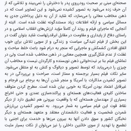
صحنه‌ای مبنی بر صحبت رودرروی پدر با دخترش را نمی‌بیند و تلاشی که از
آن حرف زده می‌شود به تصویر کشیده نمی‌شود و این تصاویر است که در
ذهن مخاطب معانی را می‌سازد، که شاید از آن به دلیل پرداختن جدی به
مسائل سیاسی و ارائه اطلاعات زیاد مستندگونه غفلت شده است. البته از
آنجایی که ماجرای فیلم و روند آن کاملاً مؤید ارزش‌های انقلاب اسلامی و در
راستای دفاع از پایداری و مقاومت در مقابل ابرقدرتهاست شاید بتوان گفت در
این بخش از فیلم تنیدگی سیاست و زندگی و از سویی تلاش برای خوب
اتفاق افتادن کشمکش و ماجرایی که منجر به درام شود باعث خلط مباحث و
غفلت از عدم شکل‌گیری همچین معنایی در ذهن مخاطب شده است ولی در
تماشای فیلم بنا بر نیت‌خوانی ذهن نویسنده و کارگردان نیست و مخاطب آن
چیزی را درمی‌یابد که توسط تصویر و دیالوگ و کنش به او منتقل می‌شود.
سایر نکات فیلم بسیار برجسته و ممتاز است، صراحت و بی‌پردگی در به
تصویر کشیدن مذاکرات با آمریکا و منجر شدن آن‌ها به برجامِ بی فرجام و
غیرقابل اعتماد بودن آمریکا به خوبی بیان شده است. مطرح کردن متوقف
ساختن کلیه‌ی فعالیت‌های هسته‌ای و پراکنده‌سازی عمدی و حتی اخراج
بسیاری از مهندسان هسته‌ای که با واقعیت بیرونی هم تطبیق دارد از دیگر
نقاط قوت این فیلم سیاسی به شمار می‌رود. به تصویر کشیدن بی‌ارزش
شمردن شخصیت و فعالیت دانشمندان معتقد و متعهد هسته‌ای و دیگر
نخبگان کشور و سوق دادن آنها به بیرون مرزها و خدمت برای اجنبی با
تطمیع یا تهدید از سوی خائنین داخلی را نیز می‌توان از نکات بسیار مثبت