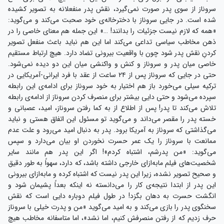
سروناز از سوی پدر صورت نمی‌گیرد، نقش پدر منفعلانه به تصویر کشیده
شده است. در جایی سروناز با دخترخاله‌ی خود صحبت می‌کند و می‌گوید:
«همه که لازم نیست جزئیات را بدانند! …» این جمله هم معنای خاصی را در
ذهن مخاطب سیاسی تداعی می‌کند اما این هم نباید باعث منفعل تصویر
کردنِ نقش پدر شود چون با واقعیت بیرونی تضاد دارد. هیچ ارتباط مستقیم
خاصی میان پدر و سروناز و کنش و واکنشی میان این دو دیده نمی‌شود.
حتی در جایی که سروناز پس از ۲۴ ساعت از عقد با فرد ایرانی-آمریکایی در
ترکیه سیلی می‌خورد باز هم اختیار به خود سروناز برای ادامه‌ی این رابطه
سپرده می‌شود و حتی دایی بیشتر برای منصرف کردن سروناز از ادامه‌ی رابطه
تلاش می‌کند تا پدر! پس از اطلاع از به کما رفتن سروناز، امید، عصبانی و
خسته پدر را مقصر می‌داند و می‌گوید تو مسئول این اتفاق هستی و نباید
می‌گذاشتی که سروناز به آمریکا برود. پدر به دنبال امید می‌رود و علت عدم
ممانعت با سروناز را یک عمر حسرت نخوردن او بیان می‌دارد و سپس
می‌گوید: «من پدرشم، اشتباه کردم»! اگر این پدر هم مانند سایر
شخصیت‌های فیلم مابه‌ازای خارجی داشته باشد، که دارد، سهواً به طور دقیق
و صحیح تصویر نشده، زیرا این پدر نیست که اشتباه کرده و مابه‌ازای بیرونی
این پدر از ابتدا نتیجه‌ی کار را می‌دانسته نه اینکه بعداً پشیمان شود و
انگشت حسرت به دهان بگزد! در طول فیلم دوباره دایی است که نقش
سخنگوی پدر را بازی می‌کند و به امید می‌گوید «من و پدرت خیلی با سروناز
حرف زدیم که از رفتن منصرفش کنیم، اما نشد»، اما متاسفانه مخاطب هیچ