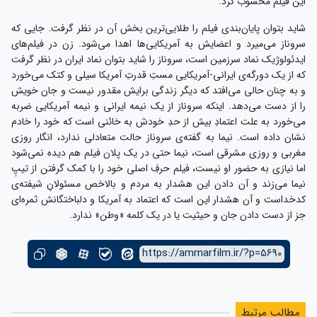
این فیلم محسوب کرد.
شاید بتوان پایان‌بندی فیلم را طلایی‌ترین بخش آن در نظر گرفت. جایی که
سروناز می‌میرد و اعضایش به آمریکایی‌ها اهدا می‌شود. زن در فیلم‌های
ایدئولوژیک نماد سرزمین است، سروناز را شاید بتوان نماد ایران در نظر گرفت
که از یک دورگه‌ی ایرانی-آمریکایی مستِ قدرتِ آمریکا سیلی و کتک می‌خورد
و به چنان حالی می‌افتد که دیگر زندگی برایش مقدور نیست و جان خویش
را از دست می‌دهد. اینکه سروناز از یک نیمه ایرانی و نیمه آمریکایی ضربه
می‌خورد به علت اعتمادِ بیش از حدِ خودش به خائنی است که خود را خادم
نشان داده است. نیما به گفته‌ی سروناز حالت متعادلی ندارد، انگار روزی
مغربی و روزی مشرقی است، نیما حتی در یک پلان فیلم هم دیده نمی‌شود
اما نیازی به حضور او نیست، فیلم حرفِ اصلی خود را با کمک گرفتن از تیپِ
نیما می‌زند و آن دادن این هشدار به مردم و بالاخص مسئولانِ شیفته‌ی
کدخداست و آن هشدار این است که اعتماد به آمریکا و دلباختگانش ثمره‌ای
جز از دست دادن جان و حیثیت یا در یک کلمه «وطن» ندارد.
https://ammarfilm.ir/?p=5690
مطالب مرتبط