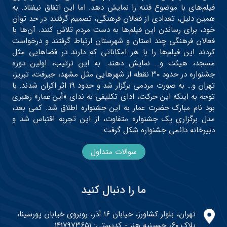
فیلم‌های با موضوع فتنه را نمایش دهد. اما این اتفاق نیفتاد. به
همین دلیل، تعدادی از فعالان فرهنگی، تصمیم گرفتند در حد توان
خود، برای رساندن این فیلم‌ها به دست مردم تلاش کنند. آن‌ها با
فعالان فرهنگی چند استان و شهرستان ارتباط گرفتند و درخواست
کردند این فیلم‌ها را با هر امکاناتی که دارند در فضاهایی مثل
مسجد، هیئت و… نمایش دهند. به این ترتیب، اولین دوره
جشنواره در حدود ۳۰ نقطه از شهرهایی مثل مشهد، جیرفت، تبریز،
تهران و… به صورت مردمی برگزار شد و حدود ۱۹ اثر اکران شدند. با
توجه به اینکه این حرکت، ادای تکلیفی به ندای «أین عمار» رهبری
بود نام مبارک حضرت عمار به این جشنواره اطلاق شد. کمی بعد،
مدل برگزاری یک جشنواره متفاوت، از این تجربه اقتباس شد و
دبیرخانه دائمی جشنواره شکل گرفت.
سوالات متداول
ما را دنبال کنید
تهران، بلوار کشاورز، خیابان ۱۶ آذر، روبروی خیابان پورسینا،
پلاک ۶۰، حسینیه هنر - کدپستی: ۱۴۱۷۹۷۳۶۵۱