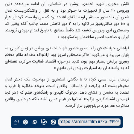
نقش محوری شهید احمدی روشن در شناسایی آن ادامه می‌دهد: «این
ویروس ۲۰ سال از تجهیزات ما جلوتر بود و به نقل از واشنگتن‌پست فعال
شدن آن با دستور مستقیم اوباما اتفاق افتاده بود که می‌توانست گردش هزار
و ۱۰۰ دور سانتریفیوژ در ثانیه را به ۲ دور کاهش دهد، جالب آنکه وقتی کد
رجیستری این ویروس کشف شد دقیقاً مطابق با تاریخ اعدام یهودی ثروتمند
ایران و صاحب اصلی ساختمان پلاسکو بود.»
فراهانی حرف‌هایش را با تصور حضور شهید احمدی روشن در زمان کنونی به
پایان می‌برد و می‌گوید: «اگر مصطفی امروز بود ازآنجاکه دغدغه مقام معظم
رهبری برایش بسیار مهم بود، شاید در حوزه اقتصاد فعالیت می‌کرد، نقطه‌ای
که به واسطه آن به امتیازات زیادی تن دادیم.»
ترمینال غرب سعی کرده تا با نگاهی استعاری از مهاجرت یک دختر فعال
محیط‌زیست که برگرفته از داستانی واقعی است، نتیجه مذاکره با غرب و
اعتماد به دشمن را نشان دهد. دیالوگ کلیدی و راهگشای فیلم که «هر کجا
فهمیدی اشتباه کردی برگرد» نه تنها در فیلم عملی نشد بلکه در دنیای واقعی
مذاکرات هم مورد بی‌توجهی قرار گرفت.
https://ammarfilm.ir/?p=4423