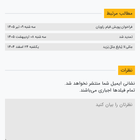
مطالب مرتبط
فراخوان پویش قیام راویان
سه شنبه 09 تیر 1405
تمدید شد
سه شنبه 08 اردیبهشت 1405
مِثلی لا یُبایِعُ مِثلَ یَزید
یکشنبه 24 اسفند 1404
نظرات
نشانی ایمیل شما منتشر نخواهد شد.
تمام فیلدها اجباری می‌باشند.