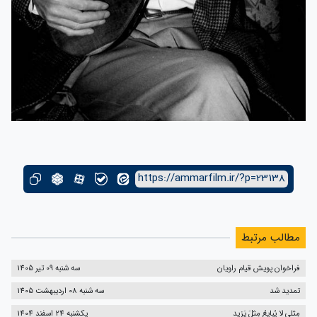
https://ammarfilm.ir/?p=23138
مطالب مرتبط
فراخوان پویش قیام راویان
سه شنبه 09 تیر 1405
تمدید شد
سه شنبه 08 اردیبهشت 1405
مِثلی لا یُبایِعُ مِثلَ یَزید
یکشنبه 24 اسفند 1404