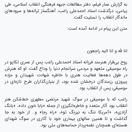
به گزارش عمار فیلم، دفتر مطالعات جبهه فرهنگی انقلاب اسلامی، طی
پیامی، درگذشت استاد احمدعلی راغب، آهنگساز ترانه‌ها و سرودهای
ماندگار انقلاب را تسلیت گفت.
متن این پیام در ادامه آمده است:
انا لله و انا الیه راجعون
روح بی‌قرار هنرمند فرزانه استاد احمدعلی راغب پس از عمری تکاپو در
راه موسیقی متعهد و مردمی سرانجام دنیا را وداع گفت. او که هنرش
در طول دهه‌ها فعالیت هنری با خاطره شهادت شهیدان و مژده
پیروزی رزمندگان درخشان شده بود، از بنیان‌گذاران طرح تازه‌ای در
موسیقی پس از انقلاب بود.
راغب که با موسیقی در سوگ شهید مرتضی مطهری خط‌شکن هنر
انقلاب بود آثار متعدد و خاطره‌انگیزی از جمله «بابا خون داد»، «بانگ
آزادی»، «آمریکا ننگ به نیرنگ تو»، «راه رجا» و… از خود به جا
گذاشت و تا همین سالهای بیماری خود با آثاری در سوگ شهدای
هسته‌ای همچنان نغمه‌پرداز حماسه‌های ملی بود.