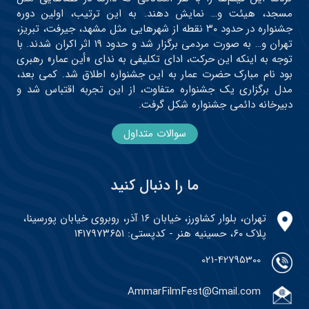
مسجد، هیئت و… نمایش دهند. به این ترتیب، اولین دوره
جشنواره در حدود ۳۰ نقطه از شهرهایی مثل مشهد، جیرفت، تبریز،
تهران و… به صورت مردمی برگزار شد و حدود ۱۹ اثر اکران شدند. با
توجه به اینکه این حرکت، ادای تکلیفی به ندای «أین عمار» رهبری
بود نام مبارک حضرت عمار به این جشنواره اطلاق شد. کمی بعد،
مدل برگزاری یک جشنواره متفاوت، از این تجربه اقتباس شد و
دبیرخانه دائمی جشنواره شکل گرفت.
سوالات متداول
ما را دنبال کنید
تهران، بلوار کشاورز، خیابان ۱۶ آذر، روبروی خیابان پورسینا،
پلاک ۶۰، حسینیه هنر - کدپستی: ۱۴۱۷۹۷۳۶۵۱
021-42795300
AmmarFilmFest@Gmail.com