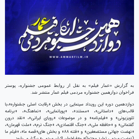
به گزارش «عمار فیلم» به نقل از روابط عمومی جشنواره، پوستر
فراخوان دوازهمین جشنواره مردمی فیلم عمار منتشر شد.
دوازدهمین دوره این رویداد سینمایی در بخش «رقابت اصلی جشنواره»،با
قالب‌های «داستانی»، «مستند»، «پویانمایی»، «نماهنگ»، «برنامه
تلویزیونی» و «فیلم‌نامه» و در موضوعات «رویای ایرانی»، «نقد درون
گفتمانی» و «حافظه ملی»، «جنگ اقتصادی»، «جنگ نرم»، «ملت قهرمان»،
«نهضت جهانی مستضعفین» و «فتنه ۸۸» و بخش های«قصه ما»، «فیلم ما
(نهضت مردمی تولید محتوا)» و«فراخوان اکران مردمی» برگزار می‌شود.