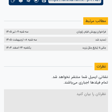
https://ammarfilm.ir/?p=24059
مطالب مرتبط
فراخوان پویش قیام راویان
سه شنبه 09 تیر 1405
تمدید شد
سه شنبه 08 اردیبهشت 1405
مِثلی لا یُبایِعُ مِثلَ یَزید
یکشنبه 24 اسفند 1404
نظرات
نشانی ایمیل شما منتشر نخواهد شد.
تمام فیلدها اجباری می‌باشند.