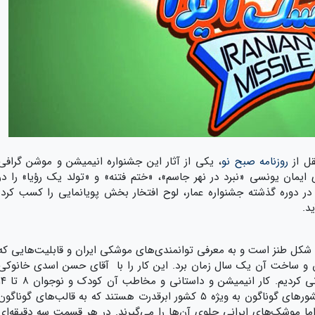
قل از
روزنامه صبح نو
، یکی از آثار این جشنواره انیمیشن و موشن گرافی
 ایمان یونسی «نبرد در نهر جاسم»، «ختم فتنه» و «تولد یک رؤیا» را در
 در دوره گذشته جشنواره عمار، لوح افتخار بخش پویانمایی را کسب کرد.
د.
 که به شکل طنز است و به معرفی توانمندی‌های موشکی ایران و قابلیت‌هایی که
رش و ساخت آن یک سال زمان برد. این کار را با آقای حسن اسدی خانوکی
که انیماتور این اثر نیز با ایشان است کارگردانی کردیم. کار انیمیشن و داستانی و مخا
سال است. محوریت کار درباره چند پهباد از کشورهای گوناگون به ویژه ۵ کشور ابرقدرت هستند که به قالب‌های گوناگو
ما موشک‌های ایرانی جلوی آن‌ها را می‌گیرند. در هر قسمت سه دقیقه‌ای