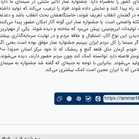
کشور را به‌همراه دارد. جشنواره عمار تأثیر مثبتی در سینمای ما دارد.
 راه پیدا کنند و نمایش داده شوند افراد را ترغیب می‌کند که تولید داشته
ا که در گفتمان انقلاب تعریف شوند، خاستگاهشان بحث انقلاب باشد و دغدغه
کته واضحی است. با جشنواره عمار این گونه آثار امکان حضور پیدا می‌کنند
 تولیدات این‌چنینی پیش می‌برد که ساخته و دیده شوند. یکی از مهم‌ترین
ن این نوع آثار، استقبال و علاقه مردم و در نهایت سرمایه‌گذاری بیشتر
 سینما را کل مردم ایران ببینیم جشنواره عمار موفق بوده است یعنی اگر
سینمایی را ببینیم که از نقاط دور افتاده شهر خودم کرمان مثل قلعه گنج و رمشک که تا خود مرکز ا
ر فاصله دارد و تا تهران بیش از ۱۰۰۰ کیلومتر فاصله دارد توانسته کمک کند چون مردم حضور دارند، دیده می‌شوند،
لید می‌شوند. بنابراین با توجه به جنبه‌ای که گفته شد جشنواره به سینمای
اسلامی که با ایران عجین است کمک بیشتری می‌کند.
https://ammarfi
سه شنبه 09 تیر 1405