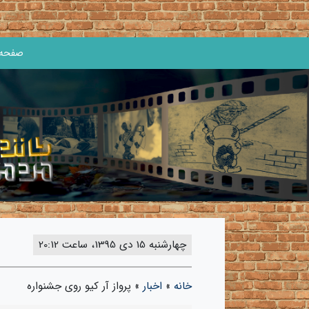
صفحه 
چهارشنبه 15 دی 1395، ساعت 20:12
خانه
»
اخبار
»
پرواز آر کیو روی جشنواره