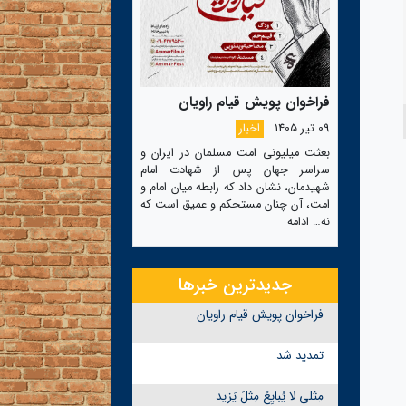
فراخوان پویش قیام راویان
09 تیر 1405
اخبار
بعثت میلیونی امت مسلمان در ایران و
سراسر جهان پس از شهادت امام
شهیدمان، نشان داد که رابطه میان امام و
امت، آن چنان مستحکم و عمیق است که
نه…
ادامه
جدیدترین خبرها
فراخوان پویش قیام راویان
تمدید شد
مِثلی لا یُبایِعُ مِثلَ یَزید