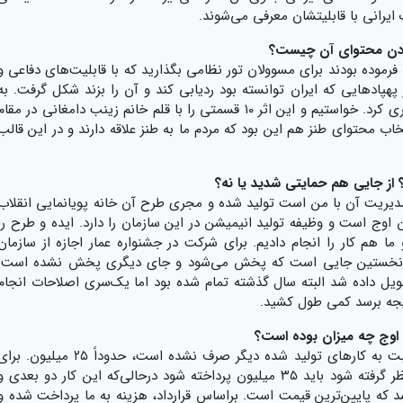
بودن محتوای آن چیست؟
موده بودند برای مسوولان تور نظامی بگذارید که با قابلیت‌های دفاعی و
هپادهایی که ایران توانسته بود ردیابی کند و آن را بزند شکل گرفت. به
این نتیجه رسیدیم که می‌شود در این زمینه کاری کرد. خواستیم و این اثر ۱۰ قسمتی را با قلم خانم زینب دامغانی در مقا
خاب محتوای طنز هم این بود که مردم ما به طنز علاقه دارند و در این قالب
 از جایی هم حمایتی شدید یا نه؟
یریت آن با من است تولید شده و مجری طرح آن خانه پویانمایی انقلاب
 اوج است و وظیفه تولید انیمیشن در این سازمان را دارد. ایده و طرح را
و ما هم کار را انجام دادیم. برای شرکت در جشنواره عمار اجازه از سازمان
عمار نخستین جایی است که پخش می‌شود و جای دیگری پخش نشده است.
حویل داده شد البته سال گذشته تمام شده بود اما یک‌سری اصلاحات انجام
تیجه برسد کمی طول کشید.
 اوج چه میزان بوده است؟
در مجموعه «موشک ایرانی» هزینه زیادی نسبت به کارهای تولید شده دیگر صرف نشده است، حدوداً ۲۵ میلیون. ب
کاری ۳۵ دقیقه‌ای اگر دقیقه‌ای ۱ میلیون در نظر گرفته شود باید ۳۵ میلیون پرداخته شود در‌حالی‌که این کار دو بعدی 
۲ میلیون و پانصد باشد که پایین‌ترین قیمت است. براساس قرارداد، هزینه به ما پرداخت شده و