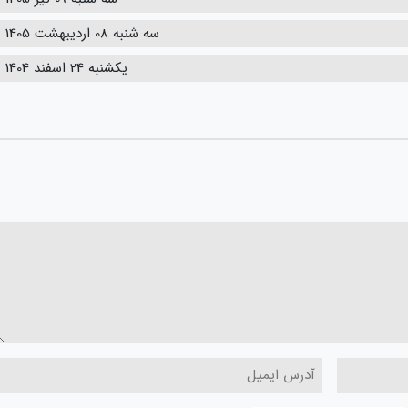
سه شنبه 08 اردیبهشت 1405
یکشنبه 24 اسفند 1404