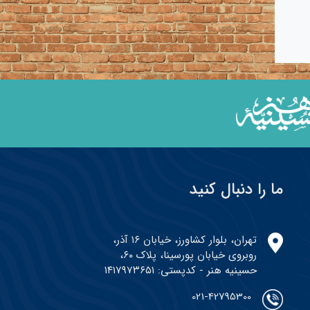
ما را دنبال کنید
تهران، بلوار کشاورز، خیابان ۱۶ آذر،
روبروی خیابان پورسینا، پلاک ۶۰،
حسینیه هنر - کدپستی: ۱۴۱۷۹۷۳۶۵۱
021-42795300