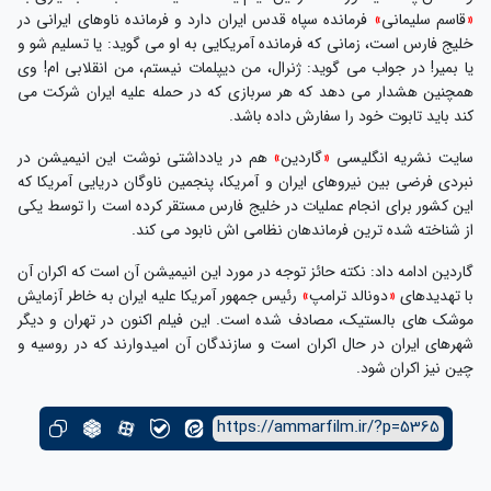
«
قاسم سلیمانی
»
فرمانده سپاه قدس ایران دارد و فرمانده ناوهای ایرانی در
خلیج فارس است، زمانی که فرمانده آمریکایی به او می گوید: یا تسلیم شو و
یا بمیر! در جواب می گوید: ژنرال، من دیپلمات نیستم، من انقلابی ام! وی
همچنین هشدار می دهد که هر سربازی که در حمله علیه ایران شرکت می
کند باید تابوت خود را سفارش داده باشد.
سایت نشریه انگلیسی
«
گاردین
»
هم در یادداشتی نوشت این انیمیشن در
نبردی فرضی بین نیروهای ایران و آمریکا، پنجمین ناوگان دریایی آمریکا که
این کشور برای انجام عملیات در خلیج فارس مستقر کرده است را توسط یکی
از شناخته شده ترین فرماندهان نظامی اش نابود می کند.
گاردین ادامه داد: نکته حائز توجه در مورد این انیمیشن آن است که اکران آن
با تهدیدهای
«
دونالد ترامپ
»
رئیس جمهور آمریکا علیه ایران به خاطر آزمایش
موشک های بالستیک، مصادف شده است. این فیلم اکنون در تهران و دیگر
شهرهای ایران در حال اکران است و سازندگان آن امیدوارند که در روسیه و
چین نیز اکران شود.
https://ammarfilm.ir/?p=5365