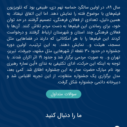
سال ۸۹، در اولین سالگرد حماسه نهم دی، طبیعی بود که تلویزیون
فیلم‌های با موضوع فتنه را نمایش دهد. اما این اتفاق نیفتاد. به
همین دلیل، تعدادی از فعالان فرهنگی، تصمیم گرفتند در حد توان
خود، برای رساندن این فیلم‌ها به دست مردم تلاش کنند. آن‌ها با
فعالان فرهنگی چند استان و شهرستان ارتباط گرفتند و درخواست
کردند این فیلم‌ها را با هر امکاناتی که دارند در فضاهایی مثل
مسجد، هیئت و… نمایش دهند. به این ترتیب، اولین دوره
جشنواره در حدود ۳۰ نقطه از شهرهایی مثل مشهد، جیرفت، تبریز،
تهران و… به صورت مردمی برگزار شد و حدود ۱۹ اثر اکران شدند. با
توجه به اینکه این حرکت، ادای تکلیفی به ندای «أین عمار» رهبری
بود نام مبارک حضرت عمار به این جشنواره اطلاق شد. کمی بعد،
مدل برگزاری یک جشنواره متفاوت، از این تجربه اقتباس شد و
دبیرخانه دائمی جشنواره شکل گرفت.
سوالات متداول
ما را دنبال کنید