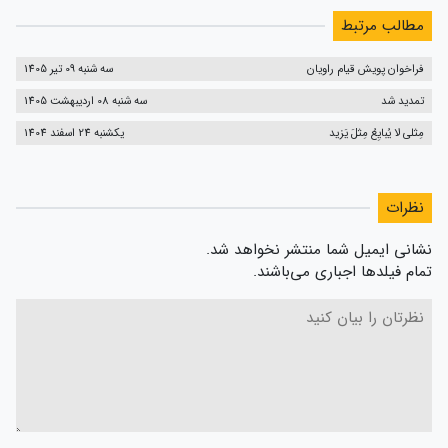
مطالب مرتبط
فراخوان پویش قیام راویان
سه شنبه 09 تیر 1405
تمدید شد
سه شنبه 08 اردیبهشت 1405
مِثلی لا یُبایِعُ مِثلَ یَزید
یکشنبه 24 اسفند 1404
نظرات
نشانی ایمیل شما منتشر نخواهد شد.
تمام فیلدها اجباری می‌باشند.