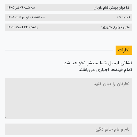
فراخوان پویش قیام راویان
سه شنبه 09 تیر 1405
تمدید شد
سه شنبه 08 اردیبهشت 1405
مِثلی لا یُبایِعُ مِثلَ یَزید
یکشنبه 24 اسفند 1404
نظرات
نشانی ایمیل شما منتشر نخواهد شد.
تمام فیلدها اجباری می‌باشند.