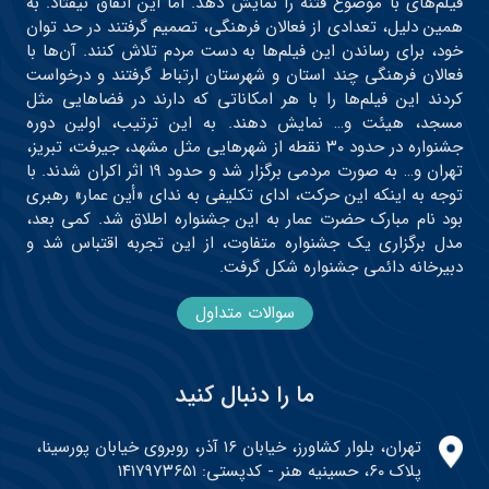
فیلم‌های با موضوع فتنه را نمایش دهد. اما این اتفاق نیفتاد. به
همین دلیل، تعدادی از فعالان فرهنگی، تصمیم گرفتند در حد توان
خود، برای رساندن این فیلم‌ها به دست مردم تلاش کنند. آن‌ها با
فعالان فرهنگی چند استان و شهرستان ارتباط گرفتند و درخواست
کردند این فیلم‌ها را با هر امکاناتی که دارند در فضاهایی مثل
مسجد، هیئت و… نمایش دهند. به این ترتیب، اولین دوره
جشنواره در حدود ۳۰ نقطه از شهرهایی مثل مشهد، جیرفت، تبریز،
تهران و… به صورت مردمی برگزار شد و حدود ۱۹ اثر اکران شدند. با
توجه به اینکه این حرکت، ادای تکلیفی به ندای «أین عمار» رهبری
بود نام مبارک حضرت عمار به این جشنواره اطلاق شد. کمی بعد،
مدل برگزاری یک جشنواره متفاوت، از این تجربه اقتباس شد و
دبیرخانه دائمی جشنواره شکل گرفت.
سوالات متداول
ما را دنبال کنید
تهران، بلوار کشاورز، خیابان ۱۶ آذر، روبروی خیابان پورسینا،
پلاک ۶۰، حسینیه هنر - کدپستی: ۱۴۱۷۹۷۳۶۵۱