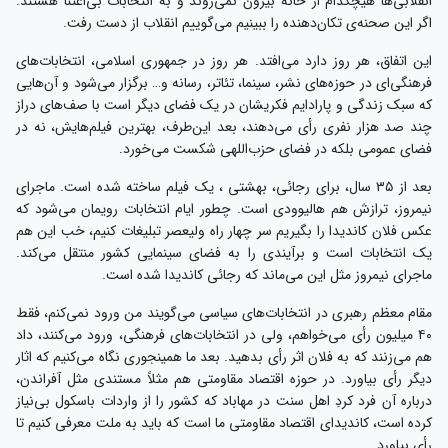
انقلابی‌ها هیچکدام از خانه بیرون نمی‌روند و به انتخابات بی‌اعتنا هستند.
اگر این صحنه‌ی تکان‌دهنده را ببینیم می‌گوییم انقلاب از دست رفت.
این اتفاق، هر روز دارد می‌افتد. هر روز در جمهوری اسلامی، انتخابات‌های
فرهنگی‌ای در حوزه‌های نشر، سینما، تئاتر، رسانه و… برگزار می‌شود و آن‌هایی
که سبک زندگی و پارادایم فکریشان در یک فضای دیگر است با صف‌های دراز
چند صد هزار نفری رأی می‌دهند، بعد این‌طرف، بهترین فیلم‌هایش، نه در
فضای عمومی بلکه در فضای حزب‌اللهی شکست می‌خورد.
بعد از ۳۵ سال، برای رجائی، بهشتی ، یک فیلم ساخته شده است. ماجرای
نیمروز، ترازش هم هالیوودی است. چطور ایام انتخابات رویمان می‌شود که
عکس فلان کاندیدا را بگیریم سر چهار راه ولیعصر تبلیغات کنیم، خب این هم
یک انتخابات است و برآیندی را به فضای سینمایی کشور منتقل می‌کند.
ماجرای نیمروز مثل این می‌ماند که رجائی کاندیدا شده است.
مقام معظم رهبری در انتخابات‌های سیاسی می‌گویند من ورود نمی‌کنم، فقط
۴۰ میلیون رأی می‌خواهم، ولی در انتخابات‌های فرهنگی، ورود می‌کنند، داد
هم می‌زنند که به فلان اثر رأی بدهید. بعد ما همینجوری نگاه می‌کنیم که اثار
دیگر رأی بیاورد. در حوزه اقتصاد مقاومتی هم مثلاً مستندی مثل آفراندن،
درباره آن فرد کردِ اهل سنت در مهاباد که کشور را از واردات باسکول بی‌نیاز
کرده است، کاندیدای اقتصاد مقاومتی ما است که باید به ملت معرفی کنیم تا
رأی بیاورد.