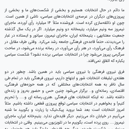
ما دائم در حال انتخابات هستیم و بخشی از شکست‌های ما و بخشی از
پیروزی‌های دیگران در عرصه‌ی انتخابات‌های سیاسی، ناشی از همین است.
چون او ذائقه‌سازی کرده است. فروشنده مثلاً ۱۴ میلیارد رأی آورده، ماجرای
نیمروز سه ونیم میلیارد، یتیمخانه دو ونیم میلیارد. اگر در یک سال گذشته
جمعیت معتنابهی ، یتیمخانه ایران، ماجرای نیمروز، سیانور و ایستاده در غبار
را می‌دیدند، حتماً قاعده‌ی فرهنگی جامعه رشد می‌کرد. وقتی طرف مقابل در
فرهنگ رأی می‌آورد، در هنر رأی می‌آورد، در رسانه برنده می‌شود، در ساحت
سرگرمی پیروز می‌شود چرا در انتخابات سیاسی برنده نشود؟ شکست سیاسی
یکباره که اتفاق نمی‌افتد.
فرق نیروی فرهنگی با نیروی سیاسی باید در همین باشد. چطور در دو
هفته‌ی تبلیغات انتخابات شور و ابتهاج داریم، نیروی فرهنگی باید در تمام طی
سال ناظر به همه انتخابات‌های مختلفی که در همه حوزه‌های فرهنگی،
اقتصادی، رسانه‌ای و… برگزار می‌شود چنین حس و حضور به‌روز و زنده‌ای
داشته باشد. نه اینکه انتخابات های فرهنگی .هنری.رسانه ای و….. را تحریم
کنیم! و بخواهیم در انتخابات سیاسی توقع پیروزی قطعی داشته باشیم. مثلاً
امروز انتخابات است بعد شما بروید پیک‌نیک یا زیارت و بگویید ما شنبه
می‌آییم در خیابان داد می‌زنیم. دیگر فایده‌ای ندارد. یتیم‌خانه ایران، ماجرای
نیمروز….. روی پرده است، بگوییم ما در تلویزیون می‌بینیم. وقتی در انتخابات
سینمایی ، شکست خوردی دیگر چه فایده‌ای دارد؟ باید هم خودمان به