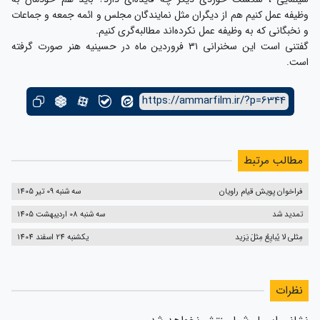
وظیفه عمل کنیم هم از دیگران مثل نمایندگان مجلس و ائمه جمعه و جماعات
و نخبگانی که به وظیفه عمل نکرده‌اند مطالبه‌گری کنیم.
گفتنی است این سخنرانی ۳۱ فروردین ماه در حسینیه هنر صورت گرفته
است.
https://ammarfilm.ir/?p=6344
مطالب مرتبط
فراخوان پویش قیام راویان
سه شنبه 09 تیر 1405
تمدید شد
سه شنبه 08 اردیبهشت 1405
مِثلی لا یُبایِعُ مِثلَ یَزید
یکشنبه 24 اسفند 1404
نظرات