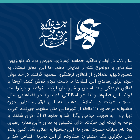
سال ۸۹، در اولین سالگرد حماسه نهم دی، طبیعی بود که تلویزیون
فیلم‌های با موضوع فتنه را نمایش دهد. اما این اتفاق نیفتاد. به
همین دلیل، تعدادی از فعالان فرهنگی، تصمیم گرفتند در حد توان
خود، برای رساندن این فیلم‌ها به دست مردم تلاش کنند. آن‌ها با
فعالان فرهنگی چند استان و شهرستان ارتباط گرفتند و درخواست
کردند این فیلم‌ها را با هر امکاناتی که دارند در فضاهایی مثل
مسجد، هیئت و… نمایش دهند. به این ترتیب، اولین دوره
جشنواره در حدود ۳۰ نقطه از شهرهایی مثل مشهد، جیرفت، تبریز،
تهران و… به صورت مردمی برگزار شد و حدود ۱۹ اثر اکران شدند. با
توجه به اینکه این حرکت، ادای تکلیفی به ندای «أین عمار» رهبری
بود نام مبارک حضرت عمار به این جشنواره اطلاق شد. کمی بعد،
مدل برگزاری یک جشنواره متفاوت، از این تجربه اقتباس شد و