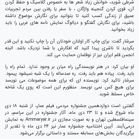
شرطی شوید، خوانش زیاد شعر ها به خصوص کلاسیک و حفظ کردن
آن، قوی کردن گنجینه واژگان ، با سفر یا رفتن بین مردم تجربیات
عمیق از زندگی کسب کنید تا بتوانید برای نگارش موضوع داشته
باشید، برای نگارش گفتگو و دیالوگ نمایش نامه های غربی را باید
زیاد بخوانید.
سرشار گفت: برای چاپ کار اولتان خودتان آن را چاپ نکنید و این قدر
بگردید تا ناشری پیدا کنید که افکارش با شما نزدیک باشد. البته
انجمن قلم ایران نیز از نوقلمان حمایت می کند.
او بیان کرد: در هنر نویسندگی راه میان بر وجود ندارد. تمام راه را
باید رفت. پیاده هم باید رفت. ره صدساله را یک شبه نمیشود پیمود.
سرشار تاکید کرد: نویسنده ای که برای همه موضوعات می نویسد
برای هیچ کس نمی نویسد. منظورم این است که روی یک شاخه
خاص مسلط شوید.
گفتنی است دوازدهمین جشنواره مردمی فیلم عمار، از شنبه ۱۸ دی
ماه شروع شده و تا ۲۳ دی ماه، آثار جشنواره در این مراسم، در
سینمافلسطین تهران و به صورت مجازی در Ammaryar.ir به نمایش
درمی‌آیند. آیین اختتامیه جشنواره عمار نیز ۲۴ دی ماه با تقدیر از
برگزیدگان بخش‌های مسابقه مستند و داستانی برگزار می‌شود.