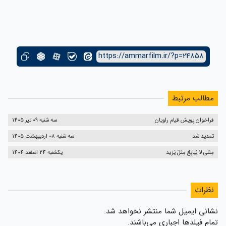
https://ammarfilm.ir/?p=24858
مطالب مرتبط
فراخوان پویش قیام راویان
سه شنبه 09 تیر 1405
تمدید شد
سه شنبه 08 اردیبهشت 1405
مِثلی لا یُبایِعُ مِثلَ یَزید
یکشنبه 24 اسفند 1404
نظرات
نشانی ایمیل شما منتشر نخواهد شد.
تمام فیلدها اجباری می‌باشند.