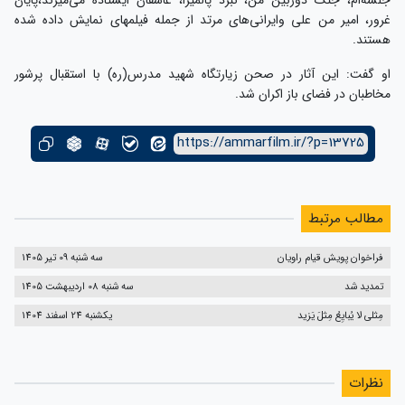
غرور، امیر من علی وایرانی‌های مرتد از جمله فیلمهای نمایش داده شده
هستند.
او گفت: این آثار در صحن زیارتگاه شهید مدرس(ره) با استقبال پرشور
مخاطبان در فضای باز اکران شد.
https://ammarfilm.ir/?p=13725
مطالب مرتبط
فراخوان پویش قیام راویان
سه شنبه 09 تیر 1405
تمدید شد
سه شنبه 08 اردیبهشت 1405
مِثلی لا یُبایِعُ مِثلَ یَزید
یکشنبه 24 اسفند 1404
نظرات