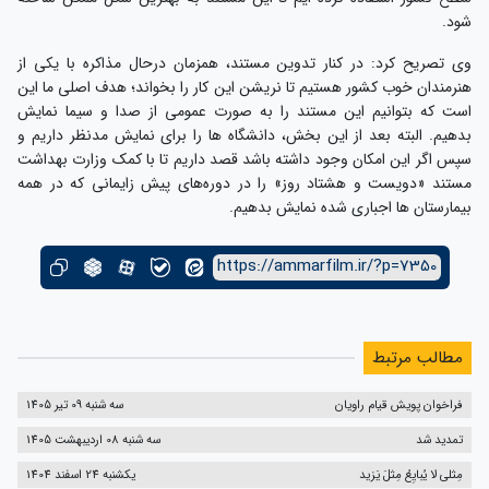
شود.
وی تصریح کرد: در کنار تدوین مستند، همزمان درحال مذاکره با یکی از
هنرمندان خوب کشور هستیم تا نریشن این کار را بخواند؛ هدف اصلی ما این
است که بتوانیم این مستند را به صورت عمومی از صدا و سیما نمایش
بدهیم. البته بعد از این بخش، دانشگاه ها را برای نمایش مدنظر داریم و
سپس اگر این امکان وجود داشته باشد قصد داریم تا با کمک وزارت بهداشت
مستند «دویست و هشتاد روز» را در دوره‌های پیش زایمانی که در همه
بیمارستان ها اجباری شده نمایش بدهیم.
https://ammarfilm.ir/?p=7350
مطالب مرتبط
فراخوان پویش قیام راویان
سه شنبه 09 تیر 1405
تمدید شد
سه شنبه 08 اردیبهشت 1405
مِثلی لا یُبایِعُ مِثلَ یَزید
یکشنبه 24 اسفند 1404