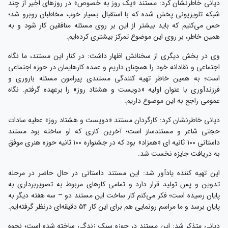
دیانی خاطرنشان کرد: مستند «یک روز به خصوص» در روزهای اخیر از چند
شبکه تلویزیونی پخش شده که با استقبال بسیار خوب مخاطبان روبرو شد؛
حس می‌کنیم که باید بیشتر از این بر روی مسئله منافقین کار شود و به
همین خاطر، بر روی این موضوع تمرکز بیشتری کرده‌ایم.
وی در بخش دیگری از سخنانش اظهار داشت: در کنار این مستند، ما نگاه
اجتماعی و نقادانه خود را همچنان داریم و عمده کارهایمان در حوزه اجتماعی
است؛ به همین خاطر تهیه کنندگی مستندی پیرامون مسئله باروری و
فرزندآوری با عنوان اولیه «دویست و هشتاد روز» را برعهده گرفتم. نگاه
عمومی راجع به این موضوع داریم.
دیانی خاطرنشان کرد: کارگردان مستند «دویست و هشتاد روز» عطیه سادات
حجتی شاعر و مستندساز است؛ آخرین کاری که او ساخته بود مستند
داستانی ۱۰۰ ثانیه ای «همزاد» بود که در جشنواره ۱۰۰ ثانیه حوزه هنری موفق
به دریافت جایزه نخست شد.
این تهیه کننده یادآور شد: این مستند داستانی در حال حاضر در مرحله
تدوین و پس تولید قرار دارد و تمامی کارهای مربوط به تصویربرداری به
پایان رسیده است؛ فکر می‌کنم کار ساخت این مستند دو – سه هفته دیگر به
پایان برسد و ما مراسم رونمایی هم برای این کار ۵۴ دقیقه‌ای درنظر گرفته‌ایم.
دیانی متذکر شد: این مستند در حوزه سبک زندگی ساخته شده است؛ نحوه