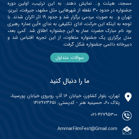
مسجد، هیئت و… نمایش دهند. به این ترتیب، اولین دوره
جشنواره در حدود ۳۰ نقطه از شهرهایی مثل مشهد، جیرفت، تبریز،
تهران و… به صورت مردمی برگزار شد و حدود ۱۹ اثر اکران شدند. با
توجه به اینکه این حرکت، ادای تکلیفی به ندای «أین عمار» رهبری
بود نام مبارک حضرت عمار به این جشنواره اطلاق شد. کمی بعد،
مدل برگزاری یک جشنواره متفاوت، از این تجربه اقتباس شد و
دبیرخانه دائمی جشنواره شکل گرفت.
سوالات متداول
ما را دنبال کنید
تهران، بلوار کشاورز، خیابان ۱۶ آذر، روبروی خیابان پورسینا،
پلاک ۶۰، حسینیه هنر - کدپستی: ۱۴۱۷۹۷۳۶۵۱
021-42795300
AmmarFilmFest@Gmail.com