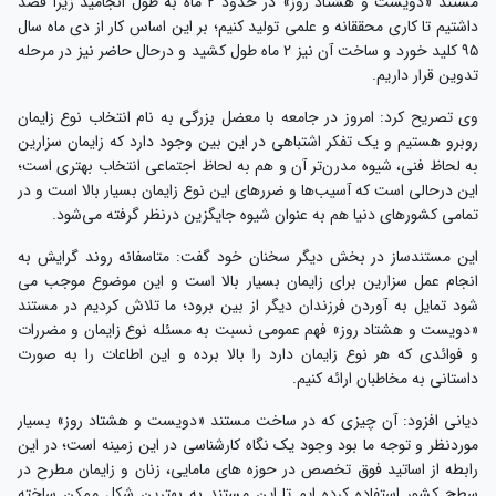
مستند «دویست و هشتاد روز» در حدود ۲ ماه به طول انجامید زیرا قصد
داشتیم تا کاری محققانه و علمی تولید کنیم؛ بر این اساس کار از دی ماه سال
۹۵ کلید خورد و ساخت آن نیز ۲ ماه طول کشید و درحال حاضر نیز در مرحله
تدوین قرار داریم.
وی تصریح کرد: امروز در جامعه با معضل بزرگی به نام انتخاب نوع زایمان
روبرو هستیم و یک تفکر اشتباهی در این بین وجود دارد که زایمان سزارین
به لحاظ فنی، شیوه مدرن‌تر آن و هم به لحاظ اجتماعی انتخاب بهتری است؛
این درحالی است که آسیب‌ها و ضررهای این نوع زایمان بسیار بالا است و در
تمامی کشورهای دنیا هم به عنوان شیوه جایگزین درنظر گرفته می‌شود.
این مستندساز در بخش دیگر سخنان خود گفت: متاسفانه روند گرایش به
انجام عمل سزارین برای زایمان بسیار بالا است و این موضوع موجب می
شود تمایل به آوردن فرزندان دیگر از بین برود؛ ما تلاش کردیم در مستند
«دویست و هشتاد روز» فهم عمومی نسبت به مسئله نوع زایمان و مضررات
و فوائدی که هر نوع زایمان دارد را بالا برده و این اطاعات را به صورت
داستانی به مخاطبان ارائه کنیم.
دیانی افزود: آن چیزی که در ساخت مستند «دویست و هشتاد روز» بسیار
موردنظر و توجه ما بود وجود یک نگاه کارشناسی در این زمینه است؛ در این
رابطه از اساتید فوق تخصص در حوزه های مامایی، زنان و زایمان مطرح در
سطح کشور استفاده کرده ایم تا این مستند به بهترین شکل ممکن ساخته