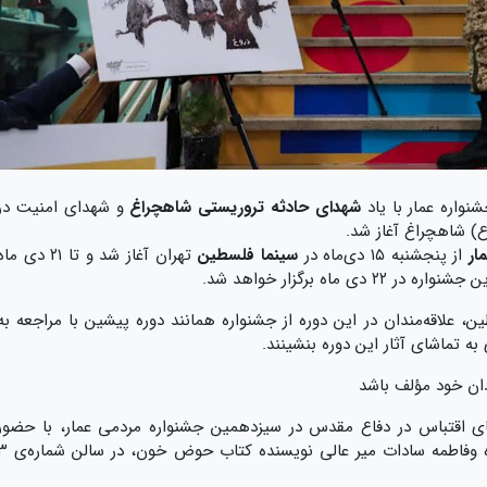
نواره عمار با یاد
شهدای حادثه تروریستی شاهچراغ
و شهدای امنیت در
 شاهچراغ آغاز شد.
ار
از پنجشنبه ۱۵ دی‌ماه در
سینما فلسطین
تهران آغاز شد و تا ۲۱ دی ما
اه برگزار خواهد شد.
ین، علاقه‌مندان در این دوره از جشنواره همانند دوره پیشین با مراجعه به
ه تماشای آثار این دوره بنشینند.
دان خود مؤلف باشد
ی اقتباس در دفاع مقدس در سیزدهمین جشنواره مردمی عمار، با حضور
بهروز افخمی، کارگردان، نویسنده و تهیه کننده وفاطمه سادات میر عالی نویسنده 