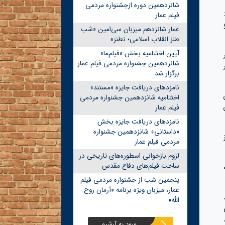
شانزدهمین دوره ازجشنواره مردمی
فیلم عمار
عمار شانزدهم میزبان سی‌امین «شب
طنز انقلاب اسلامی؛ نطنز»
آیین اختتامیه بخش «فیلم‌ما»
شانزدهمین جشنواره مردمی فیلم عمار
برگزار شد
نامزدهای دریافت جایزه «مستند»
اختتامیه شانزدهمین جشنواره مردمی
فیلم عمار
نامزدهای دریافت جایزه بخش
«داستانی» شانزدهمین جشنواره
مردمی فیلم عمار
لزوم بازخوانی اسطوره‌های تاریخی در
ساخت فیلم‌های دفاع مقدس
پنجمین شب از جشنواره مردمی فیلم
عمار، میزبان ویژه برنامه «آرمان روح
الله»
ورود به آرشیو