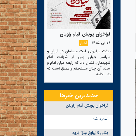
فراخوان پویش قیام راویان
09 تیر 1405
اخبار
بعثت میلیونی امت مسلمان در ایران و
سراسر جهان پس از شهادت امام
شهیدمان، نشان داد که رابطه میان امام و
امت، آن چنان مستحکم و عمیق است که
نه…
ادامه
جدیدترین خبرها
فراخوان پویش قیام راویان
تمدید شد
مِثلی لا یُبایِعُ مِثلَ یَزید