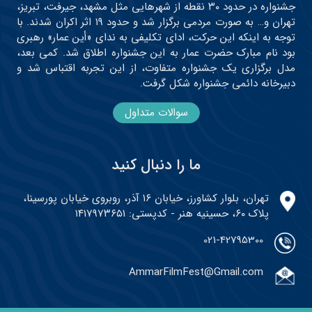
جشنواره در حدود ۳۰ نقطه از شهرهایی مثل مشهد، جیرفت، تبریز،
تهران و… به صورت مردمی برگزار شد و حدود ۱۹ اثر اکران شدند. با
توجه به اینکه این حرکت، ادای تکلیفی به ندای «أین عمار» رهبری
بود نام مبارک حضرت عمار به این جشنواره اطلاق شد. کمی بعد،
مدل برگزاری یک جشنواره متفاوت، از این تجربه اقتباس شد و
دبیرخانه دائمی جشنواره شکل گرفت.
سوالات متداول
ما را دنبال کنید
تهران، بلوار کشاورز، خیابان ۱۶ آذر، روبروی خیابان پورسینا،
پلاک ۶۰، حسینیه هنر - کدپستی: ۱۴۱۷۹۷۳۶۵۱
021-42795300
AmmarFilmFest@Gmail.com