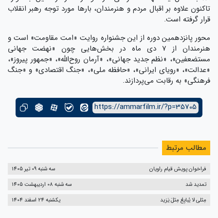
تاکنون علاوه بر اقبال مردم و هنرمندان، بارها مورد توجه رهبر انقلاب
قرار گرفته است.
محور پانزدهمین دوره از این جشنواره روایت «امت مقاومت» است و
هنرمندان از 7 دی ماه در بخش‌هایی چون «نهضت جهانی
مستضعفین»، «نظم جدید جهانی»، «آرمان روح‌الله»، «جمهور پیروز»،
«عدالت»، «رویای ایرانی»، «حافظه ملی»، «جنگ اقتصادی» و «جنگ
فرهنگی» به رقابت می‌پردازند.
https://ammarfilm.ir/?p=35705
مطالب مرتبط
فراخوان پویش قیام راویان
سه شنبه 09 تیر 1405
تمدید شد
سه شنبه 08 اردیبهشت 1405
مِثلی لا یُبایِعُ مِثلَ یَزید
یکشنبه 24 اسفند 1404