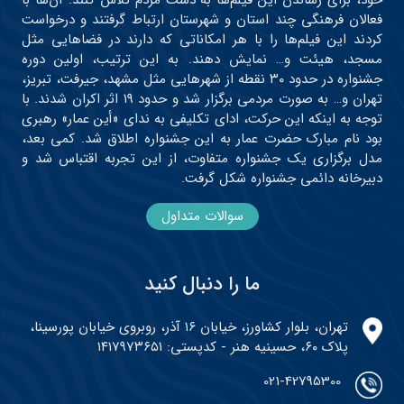
خود، برای رساندن این فیلم‌ها به دست مردم تلاش کنند. آن‌ها با
فعالان فرهنگی چند استان و شهرستان ارتباط گرفتند و درخواست
کردند این فیلم‌ها را با هر امکاناتی که دارند در فضاهایی مثل
مسجد، هیئت و… نمایش دهند. به این ترتیب، اولین دوره
جشنواره در حدود ۳۰ نقطه از شهرهایی مثل مشهد، جیرفت، تبریز،
تهران و… به صورت مردمی برگزار شد و حدود ۱۹ اثر اکران شدند. با
توجه به اینکه این حرکت، ادای تکلیفی به ندای «أین عمار» رهبری
بود نام مبارک حضرت عمار به این جشنواره اطلاق شد. کمی بعد،
مدل برگزاری یک جشنواره متفاوت، از این تجربه اقتباس شد و
دبیرخانه دائمی جشنواره شکل گرفت.
سوالات متداول
ما را دنبال کنید
تهران، بلوار کشاورز، خیابان ۱۶ آذر، روبروی خیابان پورسینا،
پلاک ۶۰، حسینیه هنر - کدپستی: ۱۴۱۷۹۷۳۶۵۱
021-42795300