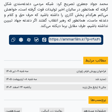
محمد جواد جعفری تصریح کرد: شبکه مردمی دغدغه‌مندی شکل
گرفته که همانطور در سالیان‌ اخیر تولیدات قوت گرفته است، خواهش
می‌کنم هرکدام پخش آثاری را داشته باشید که حرف حق و کلام و
دغدغه ماست، همانطور که رهبر انقلاب گفتند اگر دغدغه جهاد تبیین
نداشته باشیم، طرف مقابل برما دیکته می‌کند.
https://ammarfilm.ir/?p=29841
مطالب مرتبط
فراخوان پویش قیام راویان
سه شنبه 09 تیر 1405
تمدید شد
سه شنبه 08 اردیبهشت 1405
مِثلی لا یُبایِعُ مِثلَ یَزید
یکشنبه 24 اسفند 1404
برچسب‌ها
جشنواره سیزدهم
روایت زن ایرانی
سیزدهمین