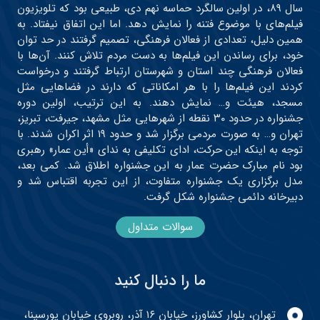
سال ۸۹، در اولین سالگرد حماسه نهم دی، طبیعی بود که تلویزیون
فیلم‌های با موضوع فتنه را نمایش دهد. اما این اتفاق نیفتاد. به
همین دلیل، تعدادی از فعالان فرهنگی، تصمیم گرفتند در حد توان
خود، برای رساندن این فیلم‌ها به دست مردم تلاش کنند. آن‌ها با
فعالان فرهنگی چند استان و شهرستان ارتباط گرفتند و درخواست
کردند این فیلم‌ها را با هر امکاناتی که دارند در فضاهایی مثل
مسجد، هیئت و… نمایش دهند. به این ترتیب، اولین دوره
جشنواره در حدود ۳۰ نقطه از شهرهایی مثل مشهد، جیرفت، تبریز،
تهران و… به صورت مردمی برگزار شد و حدود ۱۹ اثر اکران شدند. با
توجه به اینکه این حرکت، ادای تکلیفی به ندای «أین عمار» رهبری
بود نام مبارک حضرت عمار به این جشنواره اطلاق شد. کمی بعد،
مدل برگزاری یک جشنواره متفاوت، از این تجربه اقتباس شد و
دبیرخانه دائمی جشنواره شکل گرفت.
سوالات متداول
ما را دنبال کنید
تهران، بلوار کشاورز، خیابان ۱۶ آذر، روبروی خیابان پورسینا،