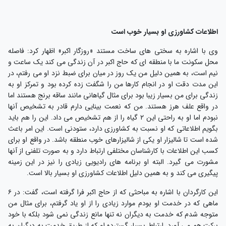
اطلاعات کشاورزی او بسیار خوب است
وی با اشاره به سختی های ساخت مستند «روزگار اکبر» اظهار کرد: فاصله
محل سکونت ما با منطقه ای که حاج اکبر در آن زندگی می کند یک ساعت و
نیم است، به همین دلیل من یک روز در میان برای ضبط نزد او می رفتم، در
این مدت دقت او در انجام کارها من را شگفت زده کرده بود و تمرکز او به
زندگی برای من بسیار زیبا بود برای مثال گیاهانی مانند ساقه برنج هستند اما
در واقع علف هرز هستند. من که نعمت بینایی دارم قادر به تشخیص آنها
نبودم اما او به راحتی این ۲ گیاه را از هم تشخیص می داد. این را هم باید
بگویم اطلاعاتی که او نسبت به کشاورزی دارد، ستودنی است. این امر باعث
شده است تا شالیزار او یکی از شالیزارهای خوب منطقه باشد. در واقع او برای
کسب این اطلاعات با کارشناسان مختلفی ارتباط دارد و به صورت تلفنی از آنها
مشورت می گیرد. البته او برنامه های رادیویی زیادی را نیز در این زمینه
پیگیری می کند و به همین دلیل اطلاعات کشاورزی او بسیار بالا است.
این کارگردان با اشاره به مباحثی که از حاج اکبر فرا گرفته است، گفت: در ۶
ماهی که در خدمت او بودم موارد زیادی را از او یاد گرفتم، برای مثال من
متوجه شدم که خدمت به دیگران نه تنها مانع زندگی نمی شود بلکه با خود
برکت هم می آورد. ارتباط بسیار گسترده او که از طریق خدمت به دیگران به