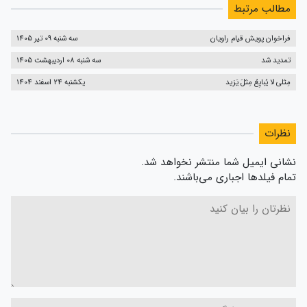
مطالب مرتبط
فراخوان پویش قیام راویان
سه شنبه 09 تیر 1405
تمدید شد
سه شنبه 08 اردیبهشت 1405
مِثلی لا یُبایِعُ مِثلَ یَزید
یکشنبه 24 اسفند 1404
نظرات
نشانی ایمیل شما منتشر نخواهد شد.
تمام فیلدها اجباری می‌باشند.