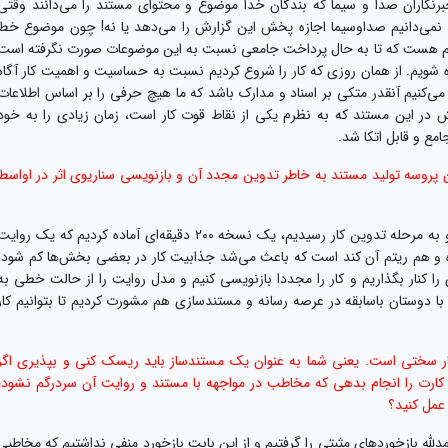
نگاران صدا و سیما که بندگان خدا موضوع و محتوای مستند را می‌دانند وقتی
ند نمی‌دانیم صداوسیما اجازه پخش این گزارش را می‌دهد یا نه! چون موضوع خط
هم هست که تا به حال پرداخت جامعی نسبت به این موضوعات صورت نگرفته است
شویم. از همان روزی که کار را شروع کردیم نسبت به حساسیت و اهمیت کار آگاه
می‌کنیم آنقدر متکی بر اسناد و مدارک باشد که ما هیچ حرفی را بر اساس اطلاعات
در این مستند که به نظرم یکی از نقاط قوت کار است، زمان زیادی را به خود
ع و قابل اتکا شد.
پروسه تولید مستند به خاطر تدوین مجدد آن و بازنویسی سناریوی اثر در اواسط
صدری‌نیا: زمانی که فیلمبرداری کار به اتمام رسید و به مرحله تدوین کار رسیدیم، یک نسخه ۲۰۰ دقیقه‌ای آماده کردیم که یک روای
 هم ریتم آن کند است که باعث می‌شد جذابیت کار در بعضی بخش‌ها کم شود.
میم گرفتیم این نسخه ۲۰۰ دقیقه‌ای را کنار بگذاریم و کار را مجددا بازنویسی کنیم و مدل روایت را از حالت خطی به
 دوستان باسابقه در عرصه رسانه و مستندسازی هم مشورت کردیم تا بتوانیم کار
ر سختی است. یعنی شما به عنوان یک مستندساز باید ریسک کنی و بپذیری اگر
کارت را انجام بدهی که مخاطب در مواجهه با مستند و روایت آن سردرگم نشود؛
 عمل کنید؟
دلله بازخوردهای مثبتی را گرفتیم و از این بابت بازخورد منفی نداشتیم که مخاطبی