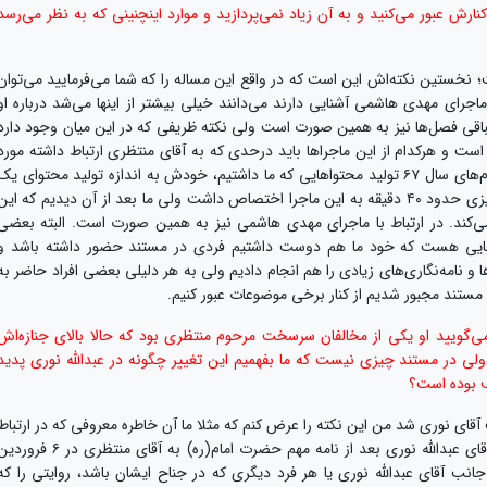
ز نمی‌کنید یا در ارتباط با اعدام‌های سال ۶۷ از کنارش عبور می‌کنید و به آن زیاد نمی‌پردازید و موارد اینچنینی که به نظر می‌رسد
 نخستین نکته‌اش این است که در واقع این مساله را که شما می‌فرمایید می‌توان
اجرای مهدی هاشمی آشنایی دارند می‌دانند خیلی بیشتر از اینها می‌شد درباره او
رد، فصل مربوط به اعدام‌های سال ۶۷ و الباقی فصل‌ها نیز به همین صورت است ولی نکته ظریفی که در این میان وجود دارد
ت و هرکدام از این ماجراها باید درحدی که به آقای منتظری ارتباط داشته مورد
بررسی قرار بگیرد. مثلا فرض کنید درباره فصل اعدام‌‌های سال ۶۷ تولید محتواهایی که ما داشتیم، خودش به اندازه تولید محتوای یک
مستند مستقل هست و در نسخه اولیه ما شاید چیزی حدود ۴۰ دقیقه به این ماجرا اختصاص داشت ولی ما بعد از آن دیدیم که این
‌کند. در ارتباط با ماجرای مهدی هاشمی نیز به همین صورت است. البته بعضی
یی هست که خود ما هم دوست داشتیم فردی در مستند حضور داشته باشد و
ها و نامه‌نگاری‌های زیادی را هم انجام دادیم ولی به هر دلیلی بعضی افراد حاضر به
تند مجبور شدیم از کنار برخی موضوعات عبور کنیم.
 می‌گویید او یکی از مخالفان سرسخت مرحوم منتظری بود که حالا بالای جنازه‌‌‌‌اش
ی در مستند چیزی نیست که ما بفهمیم این تغییر چگونه در عبدالله نوری پدید
ف بوده است؟
 آقای نوری شد من این نکته را عرض کنم که مثلا ما آن خاطره معروفی که در ارتباط
با خراب کردن دیوار بیت آقای منتظری به دستور آقای عبدالله نوری بعد از نامه مهم حضرت امام(ره) به آقای منتظری در ۶ ف
 از جانب آقای عبدالله نوری یا هر فرد دیگری که در جناح ایشان باشد، روایتی را که