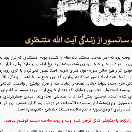
 وقت بود که خبر ساخت مستند قائم‌مقام را شنیده بودم. مستندی که قرار بود به
ترین و در عین حال جنجالی‌ترین شخصیت‌های تاریخ انقلاب بپردازد. وقتی قرار شد
می اثر راهی سالن سوره حوزه هنری شویم، اصلا تصور نمی‌کردم با اثری روبه‌رو
 کند. راستش را بخواهید اصلا تصور نمی‌کردم روایتی که این جمع می‌خواهد از زندگی آقای
ش شرح دهد، بتواند جانب انصاف را رعایت کند و صرفا روایتی از واقعیت اتفاقاتی
یوسته است ولی نخستین جمله‌ای که بعد از خروج از سالن به دوستانم گفتم این
انه‌ای شده است. فرصتی پیش آمد تا با سیدعلی صدری‌نیا، مهدی صفارهرندی و
 و مسؤول تیم پژوهشگران مستند «قائم‌مقام» در دومین روز اکران عمومی این اثر به
 گفت‌وگوی «وطن‌امروز» با تیم سازنده مستند جنجالی «قائم‌مقام» است.
ارتباط با چگونگی شکل گرفتن ایده اولیه و روند ساخت مستند توضیح بدهید.
 فعالیت هستیم، پرداختن به نقاط و بخش‌های مهم تاریخ انقلاب اسلامی است که