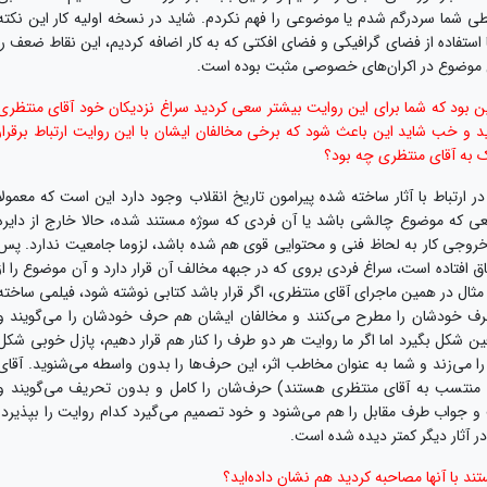
 شما سردرگم شدم یا موضوعی را فهم نکردم. شاید در نسخه اولیه کار این نکته
تفاده از فضای گرافیکی و فضای افکتی که به کار اضافه کردیم، این نقاط ضعف را
این موضوع در اکران‌های خصوصی مثبت بوده است.
ین بود که شما برای این روایت بیشتر سعی کردید سراغ نزدیکان خود آقای منتظری
ید و خب شاید این باعث شود که برخی مخالفان ایشان با این روایت ارتباط برقرار
دیک به آقای منتظری چه بود؟
 ارتباط با آثار ساخته شده پیرامون تاریخ انقلاب وجود دارد این است که معمولا
واقعی که موضوع چالشی باشد یا آن فردی که سوژه مستند شده، حالا خارج از دایره
 خروجی کار به لحاظ فنی و محتوایی قوی هم شده باشد، لزوما جامعیت ندارد. پس
اق افتاده است، سراغ فردی بروی که در جبهه مخالف آن قرار دارد و آن موضوع را از
مثال در همین ماجرای آقای منتظری، اگر قرار باشد کتابی نوشته شود، فیلمی ساخته
رف خودشان را مطرح می‌کنند و مخالفان ایشان هم حرف خودشان را می‌گویند و
 شکل بگیرد اما اگر ما روایت هر دو طرف را کنار هم قرار دهیم، پازل خوبی شکل
ی‌زند و شما به عنوان مخاطب اثر، این حرف‌ها را بدون واسطه می‌شنوید. آقای
راد منتسب به آقای منتظری هستند) حرف‌شان را کامل و بدون تحریف می‌گویند و
واب طرف مقابل را هم می‌شنود و خود تصمیم می‌گیرد کدام روایت را بپذیرد.
 آثار دیگر کمتر دیده شده است.
ند با آنها مصاحبه کردید هم نشان داده‌اید؟