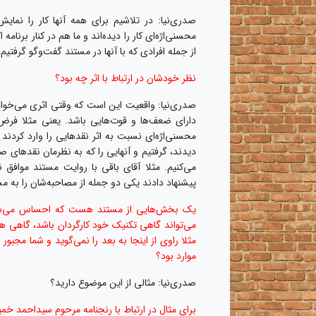
صدری‌نیا: در تلاشیم برای همه آنها کار را نمایش 
محسنی‌اژه‌ای کار را دیده‌اند و ما هم در کنار برنا
از جمله افرادی که با آنها در مستند گفت‌وگو گرفتیم
نظر خودشان در ارتباط با اثر چه بود؟
صدری‌نیا: واقعیت این است که وقتی اثری می‌خواه
دارای ضعف‌ها و قوت‌هایی باشد. یعنی مثلا فرض 
محسنی‌اژه‌ای نسبت به اثر نقدهایی را وارد کردند 
دیدند، گرفتیم و آنهایی را که به نظرمان نقدهای
می‌کنیم. مثلا آقای باقی با روایت مستند موافق 
پیشنهاد دادند یکی دو جمله از مصاحبه‌‎شان را به مستند اضافه کنیم تا منظورشان را واضح‌تر کند و ما این کار را کردیم.
یک بخش‌هایی از مستند هست که احساس می‌شود ب
می‌تواند گاهی تکنیک خود کارگردان باشد، گاهی 
مثلا راوی از اینجا به بعد را نمی‌گوید و شما مجبو
موارد بود؟
صدری‌نیا: مثالی از این موضوع دارید؟
برای مثال در ارتباط با رنجنامه مرحوم سیداحمد 