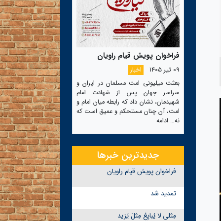
فراخوان پویش قیام راویان
09 تیر 1405
اخبار
بعثت میلیونی امت مسلمان در ایران و
سراسر جهان پس از شهادت امام
شهیدمان، نشان داد که رابطه میان امام و
امت، آن چنان مستحکم و عمیق است که
نه…
ادامه
جدیدترین خبرها
فراخوان پویش قیام راویان
تمدید شد
مِثلی لا یُبایِعُ مِثلَ یَزید