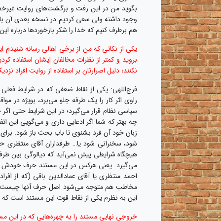
بگوید من در این رفت و برگشت‌های روایت غیرخطی
وجود داشته ولی سعی کردیم در نسخه بعدی آن با اس
هم برطرف کنیم که خدا را شکر بازخوردها درباره 
یکی از نکاتی که من از برخی اهالی رسانه شنیدم ا
بروید و کمتر از نظرات مخالفان ایشان استفاده کرد
نکنند؛ دلیل اصرارتان بر استفاده از روایت افراد نز
فرج‌اللهی: یکی از نقاط ضعفی که در شرایط فعلی در
راوی اثر کار را یک طرفه جلو می‌برد، بویژه در م
سیاسی نظام قرار می‌گیرد؛ در این شرایط حتی اگر
چه بهتر که شما اگر ادعایی داری و می‌گویی این اتف
زبان خود آن فرد بشنوی تا باب بحث باز شود. برای 
شود، سخنرانی شود یا… طرفداران آقای منتظری ح
هیچگاه شرایطی پیش نمی‌آید که دیالوگی بین طرفین
می‌گیرد. یعنی هرکس در این مستند حرف خودش را م
احمد منتظری یا آقای عمادالدین باقی (که از اف
مخاطب هم متوجه می‌شود اصل حرف آنها چیست و ج
این به نظرم یکی از نقاط قوت این مستند است که در
خروجی نهایی مستند را به چهره‌هایی که در این مست