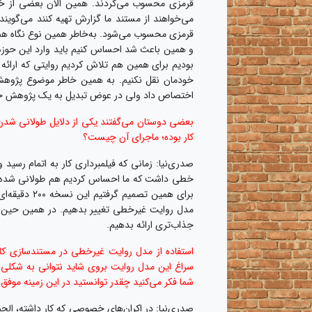
قرمزی محسوب می‌کردند. همین الان بعضی از خبر
می‌خواهند از مستند ما گزارش تهیه‌ کنند می‌گوی
قرمزی محسوب می‌شود. به‌خاطر همین نوع نگاه 
و همین باعث شد احساس کنیم باید وارد این حوزه 
بودیم برای همین هم تلاش کردیم روایتی که ارائه 
خودمان نقل نکنیم. به همین خاطر موضوع پژوهش 
اختصاص داد ولی در عوض تبدیل به یک پژوهش جام
بعضی دوستان می‌گفتند یکی از دلایل طولانی شدن 
کار بوده؛ ماجرای آن چیست؟
خطی داشت که ما احساس کردیم هم طولانی شده و
برای همین تص
مدل روایت غیرخطی تغییر بدهیم. در همین حین با
جذاب‌تری ارائه بدهیم.
استفاده از مدل روایت غیرخطی در مستندسازی کا
سراغ این مدل روایت بروی شاید نتوانی به شکلی 
شما فکر می‌کنید چقدر توانستید در این زمینه موفق
صدری‌نیا: در اکران‌‌های خصوصی که کار داشته، الحم