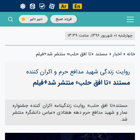
فرزند صبح
دبیر دلیر
چهارشنبه 01 شهریور 1396، ساعت 13:39
خانه
»
اخبار
»
مستند «تا افق حلب» منتشر شد+فیلم
روایت زندگی شهید مدافع حرم و اکران کننده
مستند «تا افق حلب» منتشر شد+فیلم
مستند«تا افق حلب» روایت زندگینامه اکران کننده جشنواره
عمار و شهید مدافع حرم دهه هفتادی «عباس دانشگر» منتشر
شد.