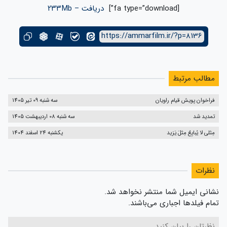
[fa type=”download”]
دریافت – ۲۳۳Mb
https://ammarfilm.ir/?p=8136
مطالب مرتبط
فراخوان پویش قیام راویان
سه شنبه 09 تیر 1405
تمدید شد
سه شنبه 08 اردیبهشت 1405
مِثلی لا یُبایِعُ مِثلَ یَزید
یکشنبه 24 اسفند 1404
نظرات
نشانی ایمیل شما منتشر نخواهد شد.
تمام فیلدها اجباری می‌باشند.