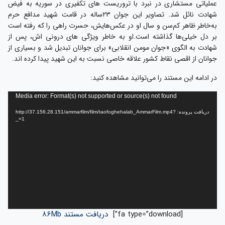
عملیاتی مستشاری در نبرد با تروریست های تکفیری در سوریه به فیض
شهادت نائل شد. تصاویر این جوان ۲۳ساله در قامت شهید مدافع حرم
به‌خاطر ظاهر کم‌سن و سال او در عکس‌هایش، حسرت راهی را که رفته است
بر دل خیلی‌ها گذاشته است.او به خاطر ویژگی های درونی اش، پس از
شهادت به الگوی «جوان مومن انقلابی» برای جوانان تبدیل شد و بسیاری از
جوانان از اقصی نقاط کشور علاقه خاصی نسبت به این شهید پیدا کرده اند.
در ادامه این مستند را می‌توانید مشاهده کنید:
نمایشگر
Media error: Format(s) not supported or source(s) not found
ویدیو
دریافت پرونده: http://37.156.28.151/ammarfilm/film/taofoghehalab_AmmarFilm.mp4?
_=1
[fa type=”download”]
دریافت مستند ۸۶Mb