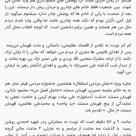
میکنم. در زمان اجرای استند آپ پوشش های متفاوت‌تری هم وارد سالن می
شوند. بین جمعیت فقط خانم های چادری و مردان ریش دار نیستند. این را
بعد از صحبت با یکی از خانم ها که پوشش چادر ندارد میشنوم میگوید بار
اول کمی نگران بودم که نکند همه چادری باشند اما وقتی وارد شدم دیدم
مثل من هم هستند و همین برایم دلنشین است. که کوچه انقلاب محل گذر
همه مردم است.
کم کم نوبت به تقدیر از اقتصاد مقاومتی، داستانی و ملت قهرمان می‌رسد.
پس از اهدای فانوس ها مجری از مردم می خواهد که سالن را تا پایان ترک
نکنند تا از ترانه مشترک مجتبی الله وردی و علی نصیر نژاد بی بهره نمانند و
از دیدار شب گذشته علی نصیرنژاد با رهبری و اهدای انگشتر رهبر به ایشان
می گوید.
جایزه ویژه «نشان مردمی استقلال» هشتمین جشنواره مردمی فیلم عمار، هم
به به خانم سلیمه نصیری، قهرمان مستند «حاصل فصل من»؛ محمود بارانی،
قهرمان مستند «دشت آدمخوار»؛ علی بیات، بهرام کرمی و حاجت نجفی به
نمایندگی از پنج قهرمان مستند «ید واحد» و محمدعلی هاشمی، قهرمان
مستند «ز مثل…» تقدیم شد.
ساعت ۹ و ۵۷ دقیقه است که نوبت به سخنرانی پدر شهید احمدی روشن
رسید. با گذشت سه ساعت از مراسم و به عبارتی ۴ ساعت سالن گرچه
شلوغی اول را ندارد اما همچنان حضار با حرارت تشویق می کنند. از سالن