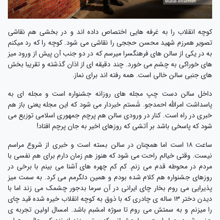
کوچه انقلاب را به غرفه هایی اختصاص داده اند و در بخشی هم نقاشی
تصویر همرزم شهید محسن حججی را نقاشی می شود. کوچه را که رد میکنم
به در یکی از سالن های فرهنگسرا میرسم که در دو جنب آن پیش از ورود میز
های خوراکی به چشم می خورد. چند دقیقه ای از اذان گذشته و تقریبا بخش
های جنبی سالن خالی است. همه رفته اند برای نماز.
داخل سالن دست چپ مجله های روزانه جشنواره است و مجله ای به
پاسداشت امرالله احمدجو. شَستم خبردار می شود که این مجله یعنی باز هم
خبری در راه است. کنار در ورودی سالن هم پرچم جمهوری اسلامی توزیع می
شود که پاسخی باشد بر آتشی که روزهای اخیر به جان پرچم افتاد!
ساعت ۱۸ است اما همچنان در سالن بسته است و خبری از شروع مراسم
نیست. وقتی خیالم راحت می شود که هنوز هم زمان دارم برای هم نفسی با
مردم در محوطه قدم می زنم. کم کم چهره های آشنا می بینم با برخی در
روزهای جشنواره هم کلام شده بودم و همین دلگرمم می کرد. به سمت میز
پذیرایی می روم بخار چای ایرانی در آن سرما بدجور چشمک می زند اما با
دیدن دختر ۱۳ ساله ی چادری که با ذوق به کوچه انقلاب خیره شده قید چای
را میزنم و به سمتش می روم تا سوژه امشبم باشد. امسال اولین تجربه ی