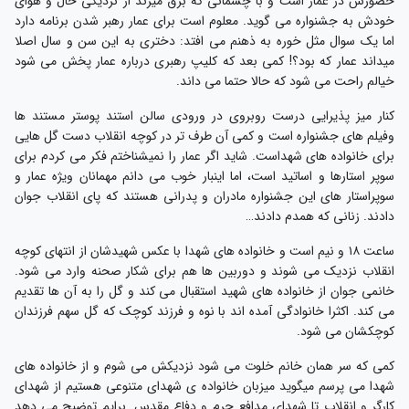
حضورش در عمار است و با چشمانی که برق میزند از نزدیکی حال و هوای
خودش به جشنواره می گوید. معلوم است برای عمار رهبر شدن برنامه دارد
اما یک سوال مثل خوره به ذهنم می افتد: دختری به این سن و سال اصلا
میداند عمار که بود؟! کمی بعد که کلیپ رهبری درباره عمار پخش می شود
خیالم راحت می شود که حالا حتما می داند.
کنار میز پذیرایی درست روبروی در ورودی سالن استند پوستر مستند ها
وفیلم های جشنواره است و کمی آن طرف تر در کوچه انقلاب دست گل هایی
برای خانواده های شهداست. شاید اگر عمار را نمیشناختم فکر می کردم برای
سوپر استارها و اساتید است، اما اینبار خوب می دانم مهمانان ویژه عمار و
سوپراستار های این جشنواره مادران و پدرانی هستند که پای انقلاب جوان
دادند. زنانی که همدم دادند…
ساعت ۱۸ و نیم است و خانواده های شهدا با عکس شهیدشان از انتهای کوچه
انقلاب نزدیک می شوند و دوربین ها هم برای شکار صحنه وارد می شود.
خانمی جوان از خانواده های شهید استقبال می کند و گل را به آن ها تقدیم
می کند. اکثرا خانوادگی آمده اند با نوه و فرزند کوچک که گل سهم فرزندان
کوچکشان می شود.
کمی که سر همان خانم خلوت می شود نزدیکش می شوم و از خانواده های
شهدا می پرسم میگوید میزبان خانواده ی شهدای متنوعی هستیم از شهدای
کارگر و انقلاب تا شهدای مدافع حرم و دفاع مقدس. برایم توضیح می دهد