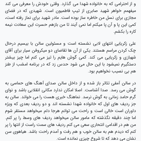
و از احترامی که به خانواده شهدا می گذارد. وقتی خودش را معرفی می کند
میفهمم خواهر شهید صابری از تیپ فاطمیون است. شهیدی که در فضای
مجازی برای نسل من خاطره ساز بوده است. مادر شهید برای نماز رفته است،
کمی این پا و آن پا میکنم اما نمی آیند تا من بازهم حسرت این سعادت نیمه
کاره را بکشم.
علی زکریایی انتهای لابی نشسته است و مسئولین سالن با بیسیم درحال
چک کردن مراسم هستند. یکی از آن ها تقاضای دو میکروفن سیار برای آقای
شهبازی و زکریایی می کند. کمی گوش هایم را تیز می کنم اما چیز بیشتر
دستگیرم نمیشود با این حال می شود حدس زد که در برنامه امشب از طنز
هم بی نصیب نخواهیم بود.
در سالن آمفی تئاتر باز شده و از داخل سالن صدای آهنگ های حماسی به
گوش می رسد. صدا آشناست. اصلا امکان ندارد مکانی انقلابی باشد و نوای
گرم حامد زمانی به گوش نرسد. نماهنگ خبری هست را می خواند. سالن به
جز ردیف های اول که خانواده شهدا نشسته اند و دو ردیف بعدی که ویژه
داوران است خالی است و راحت می توانم هرجا دلم میخواهد مستقر شوم
اما چند دقیقه نگذشته که مامور سالن میخواهد ردیف های وسط را پر کنم.
من هم در اقدامی انتحاری سعی می کنم ردیف های سمت راست از انتها را پر
کنم که دیدم هم به سالن خوب و هم رفت و آمدم راحت باشد. هیاهوی سن
نشان می دهد که تا شروع چیزی نمانده است.