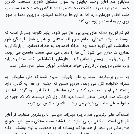
دقایقی هم آقای وحید جلیلی به عنوان مسئول شورای سیاست گذاری
جشنواره درباره این پاسداشت صحبت می کنند با گفتن جمله حیف است این
ملت آنقدر قهرمان دارد اما به آن ها پرداخته نمیشود دوربین عمدا یا سهوا
روی چهره احمدجو زوم می کند.
کم کم توزیع بسته های پذیرایی آغاز می شود، اینبار کلوچه بسراق است که
توسط خانواده شهدای مدافع حرم افغانستانی و بانوان فعال فرهنگی شهر
صفادشت البرز تهیه شده بود. امرالله احمدجو به همراه تعدادی از بازیگران و
عماری ها خارج می شود. آن ها را دنبال می کنم. سمت ماشین می روند.
کمی دورتر می ایستم و سلفی گرفتن‌هایشان را تماشا می کنم. صدای دوباره
و رد فلش دوربین در تاریکی حیاط فرهنگسرا گویای سلفی های مکرر است.
به سالن برمیگردم استندآپ علی زکریایی شروع شده که علی سلیمانی به
همراه خانواده اش می رسد. مردی مسن که چفیه ای هم به گردن دارد
پشت هم او را صدا می کند و علی سلیمانی با نگرانی برمیگردد. اما تنها
خواسته مرد گرفتن سلفی است! مرد انگار ول کن نیست، کم کم چهره ی
خانواده علی سلیمانی درهم می رود تا بالاخره خلاص می شوند.
استندآپ علی زکریایی هم درباره مبارزات سیاسی با رویکردی متفاوت از آقای
شهبازی است. سنگینی برخی عبارت ها یا شاید هم خستگی جمع مانع تشویق
های مکرر می شود. از همانجا که ایستاده ام به جمعیت و نوع پوششان نگاه