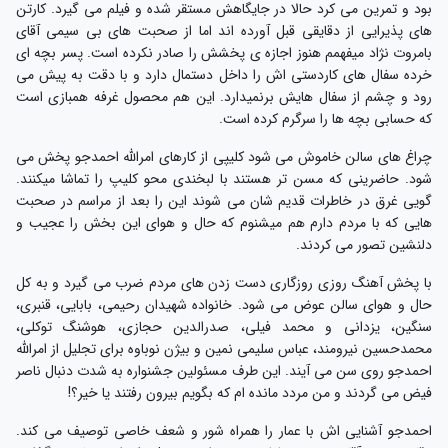
بود و تمرین می کرد حالا در جایگاهش مستقر شده و فیلم می گیرد. کارتن
های پذیرایی از دقایقی قبل آورده اند اما از صحبت های بی سیمی آقای
بامروت نژاد میفهمم هنوز اجازه ی پخشش را صادر نکرده است. پسر بچه ای
خرده سفال های کاردستی اش را داخل دستمال دارد و با دقت به پیش می
رود و چشم از سفال هایش برنمیدارد. این هم محصول غرفه همبازی است
که حسابی بچه ها را سرگرم کرده است.
چراغ های سالن خاموش می شود کلیپی از کارهای امرالله احمدجو پخش می
شود. حاضرینی که مسن تر هستند با لبخندی محو کلیپ را تماشا میکنند.
گویی غرق در خاطرات قدیم شان می شوند این را بعد از مراسم در صحبت
هایی که با مردم دارم هم میشنوم که حال و هوای این بخش را عجیب و
دلنشین تصور می کردند.
با پخش آهنگ روزی روزگاری دست زدن های مردم ضرب می گیرد و به کل
حال و هوای سالن عوض می شود. خانواده شهیدان رحیمی، بابایی، قنبری،
سنگین، یزدانی و محمد فیلی، صدرالدین حجازی، هوشنگ توکلی،
محمدحسین نیرومند، عباس سلیمی نمین و بیژن نوباوه برای تجلیل از امرالله
احمدجو روی سن می آیند. این طرف مسئولین جشنواره به شدت دنبال ناصر
فیض می گردند و من مردد مانده ام که بگویم بیرون رفتند یا خیر؟!
احمدجو آشنایی اش با عمار را همراه شور و شعف خاصی توصیف می کند.