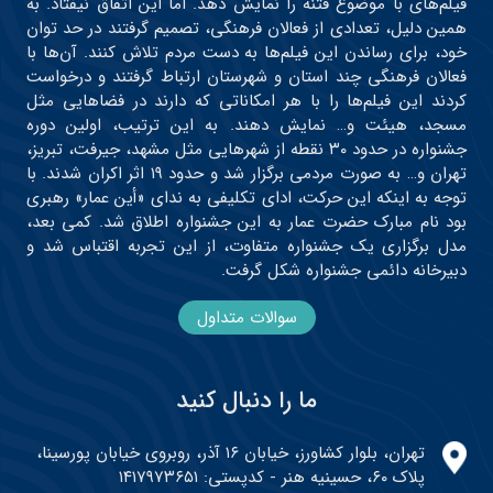
فیلم‌های با موضوع فتنه را نمایش دهد. اما این اتفاق نیفتاد. به
همین دلیل، تعدادی از فعالان فرهنگی، تصمیم گرفتند در حد توان
خود، برای رساندن این فیلم‌ها به دست مردم تلاش کنند. آن‌ها با
فعالان فرهنگی چند استان و شهرستان ارتباط گرفتند و درخواست
کردند این فیلم‌ها را با هر امکاناتی که دارند در فضاهایی مثل
مسجد، هیئت و… نمایش دهند. به این ترتیب، اولین دوره
جشنواره در حدود ۳۰ نقطه از شهرهایی مثل مشهد، جیرفت، تبریز،
تهران و… به صورت مردمی برگزار شد و حدود ۱۹ اثر اکران شدند. با
توجه به اینکه این حرکت، ادای تکلیفی به ندای «أین عمار» رهبری
بود نام مبارک حضرت عمار به این جشنواره اطلاق شد. کمی بعد،
مدل برگزاری یک جشنواره متفاوت، از این تجربه اقتباس شد و
دبیرخانه دائمی جشنواره شکل گرفت.
سوالات متداول
ما را دنبال کنید
تهران، بلوار کشاورز، خیابان ۱۶ آذر، روبروی خیابان پورسینا،
پلاک ۶۰، حسینیه هنر - کدپستی: ۱۴۱۷۹۷۳۶۵۱