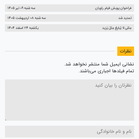
فراخوان پویش قیام راویان
سه شنبه 09 تیر 1405
تمدید شد
سه شنبه 08 اردیبهشت 1405
مِثلی لا یُبایِعُ مِثلَ یَزید
یکشنبه 24 اسفند 1404
نظرات
نشانی ایمیل شما منتشر نخواهد شد.
تمام فیلدها اجباری می‌باشند.