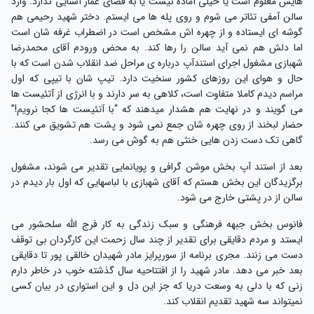
هایش معلوم است یا خیلی آماده نیست یا به فضای عمار آشنایی ندارد. وارد
سالن آمفی تئاتر می شوم و روی پله ها می ایستم. دختر شهید رحیمی هم
گوشه ای ایستاده و از چهره اش مشخص است در اضطراب غرفه شان است
اما دلش هم نمی آید سالن را رها کند. به محض ورودم آقای محمدرضا
شهبازی مشغول اجرای استندآپ درباره ی مراحل ضد انقلاب شدن است که با
حال و هوای این روزهای کشور سنخیت دارد. تیپ شان با تیپی که اول
مراسم دیدم کاملا متفاوت است، کلاهی به سر دارند و با انرژی از آتئیست ها
می گویند و در نهایت هم هشدار میدهند که “با آتئیست ها کجا نرویم!”
حضار لبخند از روی چهره شان جمع نمی شود و پشت هم تشویق می کنند.
گاهی تک دست زدن هایی خنثی هم به گوش می رسد.
بعد از استند آپ بخش موشن گرافی و پویانمایی تقدیر می شوند، مشغول
برگزیدگان این بخش هستم که آقای شهبازی با لباسهایی که اول بار دیدم در
سالن از در پشتی خارج می شود.
فانوس بخش جبهه فرهنگی و سبک زندگی به کار فرج الله سلحشور می
ایستد و مردم دقایقی برای تقدیر از چند سال زحمت این کارگردان بی توقف
دست می زنند. مجری برنامه از سورپرایز مادر شهیدان خالقی پور تا دقایقی
بعد خبر می دهد. مادر شهید را از افتتاحیه سال گذشته خوب در خاطر دارم
زنی که با دلی به وسعت دریا که جز این دل و این استواری در بیان کسی
نمیتواند سه شهید تقدیم انقلاب کند.