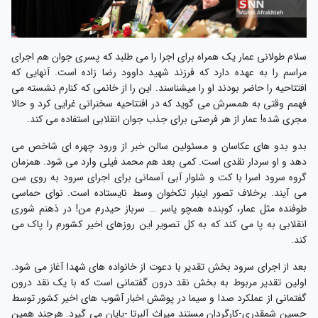
سلام طولانی عمار یک همراه برای اجرا را می طلبد که پسری جوان هم اجرای
مراسم را به عهده دارد که فرزند شهید داوود رضا زاده است. آنهایی که
افتتاحیه را حاضر بودند او را میشناسند. این را از خانمی که کنارم نشسته می
فهمم وقتی به همسرش می گوید که در افتتاحیه سخنرانی غرایی کرد و حالا
مجری شده! عمار از هر فرصتی برای جذب جوان انقلابی استفاده می کند.
بدو بدو های عکاسان و مسئولین سالن خبر از ورود چهره ای شاخص می
دهد و او سردار نقدی است. کمی بعد هم محمد فیلی وارد می شود. همزمان
گروه سرود اسرا با کت و شلوار آبی آسمانی برای اجرای سرود به روی سن
می آیند. برخلاف تصور اینبار تکخوان وسط نایستاده است. نوای حماسی
طوفنده مثل عمار، کوبنده همچو یاسر … سرباز حیدرم من! در ذهنم شوری
انقلابی به پا می کند که به کل تصویر این روزهای اخیر کشورم را پاک می
کند.
بعد از اجرای سرود بخش تقدیر با دعوت از خانواده های شهدا آغاز می شود.
اولین تقدیر مربوط به بخش نقد درون گفتمانی است که با یک نقد درون
گفتمانی از عملکرد صدا و سیما در پوشش اخبار آشوب های اخیر کشور توسط
حسین شمقدری-کارگردان مستند میراث آلبرتا -پایان می گیرد. هرچند همین