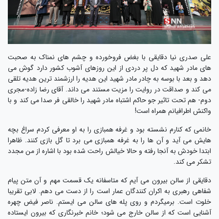
علی صدری نیا دقایقی با بغض فروخورده و چشم های نمناک به صحبت
های مادر شهید که دل پر دردی از این روزهای آشوب کشور دارد گوش می
دهد و بعد با بوسه به چادر مادر شهید این هدیه را ارزشمند ترین هدیه تلقی
می کند و صداقت در روایت را مزیت مستند می داند. آقای رضا زاده-مجری
دوم- هم تحت تاثیر جو حاکم اشتباه مادر شهید را خالقی فر صدا می کند و با
واکنش اطرافیانم همراه است!
خانمی که کنارم نشسته بود و غرفه همبازی را به او معرفی کردم سراغ بچه
هایش می آید و آن ها را به غرفه همبازی می برد تا گل بازی کنند. ظاهرا
ابتدا خودش به آنجا رفته و حالا خیالش راحت شده بود با اشاره از من مجدد
تشکر می کند.
دقایقی از سالن بیرون می آیم که متاسفانه یک قسمت مهم و آن متن پیام
شفاهی رهبری به اکران کنندگان عمار است را از دست می دهم. لابی تقریبا
خلوت است. برمیگردم و روی پله های سالن می ایستم. ناصر فیض چهره
آشنایی است که از سالن خارج می شود؛ خانم خبرنگاری که بیرون ایستاده