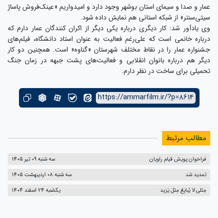
عمار و صدا و سیمای استان بوشهر وجود دارد و امیدواریم «عینک‌فروش پاساژ
سیتی‌سنتر» از شبکه استانی هم نمایش داده شود.
وی یادآور شد: کار دیگری درباره یکی دیگر از اکران کنندگان عمار دارم که
درباره خانمی است که علی‌رغم فعالیت به عنوان استاد دانشگاه، فیلم‌های
جشنواره عمار را در نقاط مختلف شهرستان «گناوه» است. همچنین دو کار
دیگر هم درباره بانوان انقلابی و فعالیت‌های پشت جبهه در زمان جنگ
تحمیلی برای ساخت در نظر دارم.
https://ammarfilm.ir/?p=8614
مطالب مرتبط
فراخوان پویش قیام راویان
سه شنبه 09 تیر 1405
تمدید شد
سه شنبه 08 اردیبهشت 1405
مِثلی لا یُبایِعُ مِثلَ یَزید
یکشنبه 24 اسفند 1404