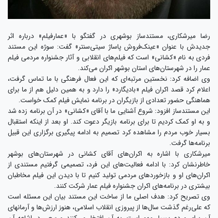
رضا میرشکاری، مستندساز بوشهری در گفتگو با «عمارفیلم» درباره اثر
جدیدش با عنوان «عینک‌فروش پاساژ سیتی‌سنتر» گفت: سوژه این مستند
فردی به نام «کشانی» است که فیلم‌های انقلابی و آثار جشنواره مردمی فیلم
عمار را در شهرستان‌های استان بوشهر اکران می‌کند.
وی اضافه کرد: نخستین مرتبه‌ای که این فعال فرهنگی با ما تماس گرفت،
اعلام کرد قصد اکران فیلم «بادیگارد» را دارد و به همین دلیل هم از ما برای
هماهنگی حضور تعدادی از بازیگران در برنامه نمایش فیلم کمک خواست.
این مستندساز افزود: شروع آشنایی ما با آقای «کشانی» در آن برنامه زده شد
و به او کمک کردیم تا برای برنامه بازیگر دعوت کند. او بعد از اینکه استقبال
بسیار خوب مردم را مشاهده کرد تصمیم به ادامه پیگیری برگزاری این قبیل
برنامه‌ها گرفت.
میرشکاری با اشاره به اکران‌های آقای کشانی در شهرستان‌های بوشهر
خاطرنشان کرد: با ادامه فعالیت‌های این فرد، تصمیمی گرفتیم مستندی از
اکران‌های او و بازخوردهای مردمی تولید کنیم تا با دیدن این فیلم مخاطبان
بیشتری در برنامه‌های اکران جشنواره فیلم عمار شرکت کنند.
وی تصریح کرد: هدف اصلی ما از ساخت این مستند بیان این مسئله است
که علی‌رغم گذشت سال‌ها از پیروزی انقلاب اسلامی، هنوز ارزش‌ها و آرمانهای
آن برای مردم بسیار مهم است، به آن افتخار می‌کنند و سعی در اشاعه آن