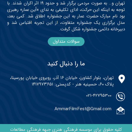
تهران و… به صورت مردمی برگزار شد و حدود ۱۹ اثر اکران شدند. با
توجه به اینکه این حرکت، ادای تکلیفی به ندای «أین عمار» رهبری
بود نام مبارک حضرت عمار به این جشنواره اطلاق شد. کمی بعد،
مدل برگزاری یک جشنواره متفاوت، از این تجربه اقتباس شد و
دبیرخانه دائمی جشنواره شکل گرفت.
سوالات متداول
ما را دنبال کنید
تهران، بلوار کشاورز، خیابان ۱۶ آذر، روبروی خیابان پورسینا،
پلاک ۶۰، حسینیه هنر - کدپستی: ۱۴۱۷۹۷۳۶۵۱
021-42795300
AmmarFilmFest@Gmail.com
کلیه حقوق برای موسسه فرهنگی هنری جبهه فرهنگی مطالعات