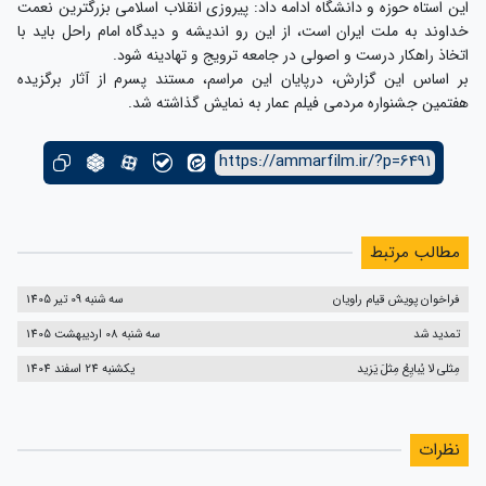
این استاه حوزه و دانشگاه
ادامه داد: پیروزی انقلاب اسلامی بزرگترین نعمت
خداوند به ملت ایران است، از این رو اندیشه و دیدگاه امام راحل باید با
اتخاذ راهکار درست و اصولی در جامعه ترویج و تهادینه شود.
بر اساس این گزارش، درپایان این مراسم، مستند پسرم از آثار برگزیده
هفتمین جشنواره مردمی فیلم عمار به نمایش گذاشته شد.
https://ammarfilm.ir/?p=6491
مطالب مرتبط
فراخوان پویش قیام راویان
سه شنبه 09 تیر 1405
تمدید شد
سه شنبه 08 اردیبهشت 1405
مِثلی لا یُبایِعُ مِثلَ یَزید
یکشنبه 24 اسفند 1404
نظرات