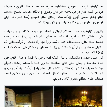
به گزارش «روابط عمومی جشنواره عمار»، به همت ستاد اکران جشنواره
مردمی فیلم عمار در تربت‌جام خراسان رضوی و پایگاه مقامت بسیج مسجد
امام جعفر صادق آیین بزرگداشت ارتحال امام خمینی (ره) همراه با اکران
فیلمهای عماری در بوستان گلهای این شهر برگزار شد.
بنابرین گزارش، حجت الاسلام
ارقبائی
، استاد حوزه و دانشگاه در این مراسم
طی سخنانی گفت: امروز اندیشه وسخنان امام خمینی (ره) باید سرلوحه
برنامه ملت های مستضعف دنیا باشد، زیرا تنها راه نجات از گرفتاریهایی که
ملتهای مسلمان دچار آن هستند رجوع به سخنان و راهکارهایی است که امام
(ره) ارائه نمودند.
این استاد حوزه و دانشگاه، با بیان اینکه امام راحل با اقتدار و ایمان قوی خود
تمام محاسبه و پیش بینی های سیاست مداران دنیا را درهم ریخت، عنوان
کرد: همه باید قدردان زحمات و تلاش های امام راحل(ره) در به ثمر رسیدن
این انقلاب باشیم و در راستای تحقق اهداف و آرمان های ایشان تحت
منویات مقام معظم رهبری گام برداریم.