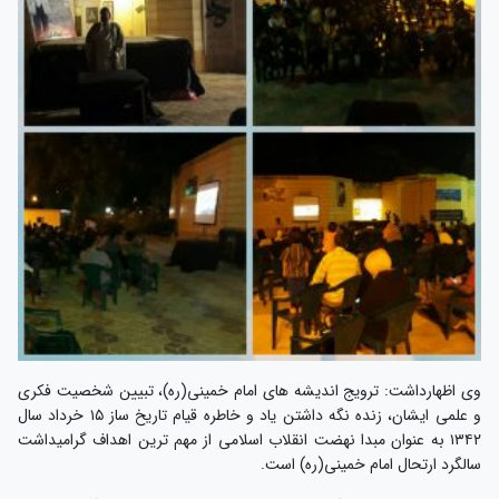
وی اظهارداشت: ترویج اندیشه های امام خمینی(ره)، تبیین شخصیت فکری
و علمی ایشان، زنده نگه داشتن یاد و خاطره قیام تاریخ ساز ۱۵ خرداد سال
۱۳۴۲ به عنوان مبدا نهضت انقلاب اسلامی از مهم ترین اهداف گرامیداشت
سالگرد ارتحال امام خمینی(ره) است.