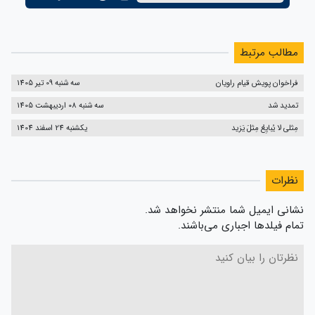
مطالب مرتبط
فراخوان پویش قیام راویان
سه شنبه 09 تیر 1405
تمدید شد
سه شنبه 08 اردیبهشت 1405
مِثلی لا یُبایِعُ مِثلَ یَزید
یکشنبه 24 اسفند 1404
نظرات
نشانی ایمیل شما منتشر نخواهد شد.
تمام فیلدها اجباری می‌باشند.