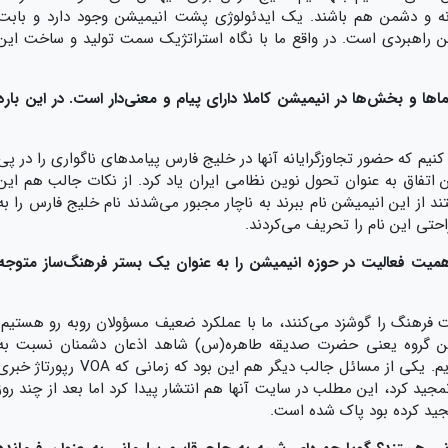
انه و دشمن هم باشند. یک ایدئولوژی پشت انیمیشن وجود دارد و بابت
گفت؛ این انیمیشن راهبردی است. در واقع ما با نگاه استراتژیک سمت تولید و ساخت این
اها و بخش‌ها در انیمیشن کاملا دارای پیام و معنی‌دار است. در این باره
 کنیم که حضور تجاوزگرایانه آنها در خلیج فارس پیامدهای ناگواری را در پی
شت و همین هم شد که CNN از این اتفاق به عنوان تحول نوین نظامی ایران یاد کرد. از نکات جالب هم این
 از این انیمیشن نام ببرند به ناچار مجبور می‌شدند نام خلیج فارس را به
راحتی این نام را تحریف می‌کردند.
اهمیت فعالیت در حوزه انیمیشن را به عنوان یک بستر فرهنگ‌ساز متوجه
ت فرهنگ را گوشزد می‌کنند، ما با عملکرد ضعیف مسؤولان روبه رو هستیم.
ین گروه یعنی حضرت صدیقه طاهره(س) شاهد اذعان دشمنان نسبت به
کیفیت بالای این اثر «نبرد خلیج فارس ۲» بودیم. یکی از مسائل جالب دیگر هم این بود که زمانی که VOA رپورتاژ خ
جید کرد، این مطلب در سایت آنها هم انتشار پیدا کرد اما بعد از چند روز
جید کرده بود پاک شده است.