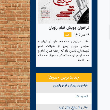
فراخوان پویش قیام راویان
09 تیر 1405
اخبار
بعثت میلیونی امت مسلمان در ایران و
سراسر جهان پس از شهادت امام
شهیدمان، نشان داد که رابطه میان امام و
امت، آن چنان مستحکم و عمیق است که
نه…
ادامه
جدیدترین خبرها
فراخوان پویش قیام راویان
تمدید شد
مِثلی لا یُبایِعُ مِثلَ یَزید