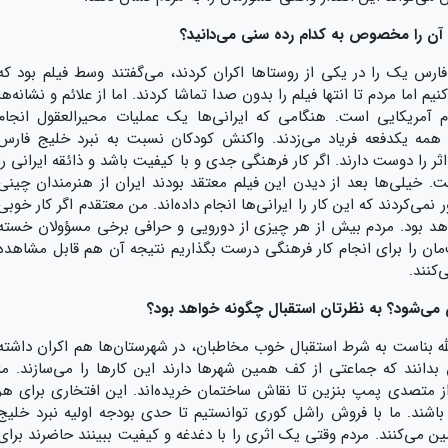
آن را مخصوص به کدام رده سنی می‌دانید؟
فارس یک را در یکی از روستاها اکران کردند، می‌گفتند وسط فیلم بود که
اما مردم تا انتها فیلم را بدون صدا تماشا کردند. اما از علائم و نشانه‌ها
م آمریکایی است. هنگامی که ایرانی‌ها یک عملیات محیرالعقول انجام
د همه یکدفعه فریاد می‌زدند. واکنش کودکان نسبت به نبرد خلیج فارس
ر را دوست دارند. اگر کار فرهنگی جدی و با کیفیت باشد و ذائقه ایرانی را
 خیلی‌ها بعد از دیدن این فیلم معتقد بودند ایران از هنرمندان چینی
 نمی‌کردند که این کار را ایرانی‌ها انجام داده‌اند. من معتقدم اگر کار خوبی
اهد بود. مردم بیش از هر چیزی از دورویی و حرافی برخی مسؤولان خسته
‌مان را برای انجام کار فرهنگی درست بگذاریم نتیجه آن هم قابل مشاهده
‌کنند.
الله بناست به شرط استقبال خوب مخاطبان، در شهرستان‌ها هم اکران داشته
 بدانند که جماعتی از کف همین شهر‌ها دارند این کارها را می‌سازند. ما
از متصدی پمپ بنزین تا نقاش ساختمان خریده‌اند. این افتخاری برای هر
شند. ما با فروش راشل کوری توانستیم تا حدی بودجه اولیه نبرد خلیج
ردم تامین می‌کنند. مردم وقتی یک اثری را با دغدغه و کیفیت ببینند حاضرند برای