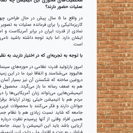
شخصیت‌های محوری این انیمیشن چه کسانی ه
عملیات حضور دارند؟
در واقع ما ۵ سال پیش در حال طرا
کاریزماتیکی را برای فرمانده عملیات به تصو
نمادی از قدرت ایران در برابر آمریکاست و ا
ایشان دارد. اما باید توجه داشته باشید نا
است.
با توجه به تجربه‌ای که در اختیار دارید، به ن
امروز بازتولید قدرت نظامی در حوزه‌های سینم
هالیوود می‌شناسند و اتفاقا نبرد ما در این زم
دروغین ساخته که شکستن آن نیز بسیار آسان ا
هم به ضعف رسانه ما باز می‌گردد. محصول فره
انیمیشن‌هایی می‌تواند زبان آمریکایی‌ها را 
مردم هم با انیمیشن خیلی زودتر ارتباط برقرا
جوانان دارند و فکر می‌کنند با محصولات غربی 
جامعه که شاید نسبت زیادی هم با نظام جمه
همین افراد وقتی از آنها پرسیدم نظرت دربار
آریایی باشد باید این انیمیشن را ببیند. جام
فراوانی به عزت و اقتدار ملی دارد، این انیمیش