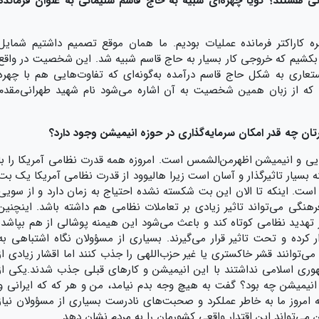
ستند؟ گویا چهره‌ای شبیه به حاج قاسم سلیمانی به عنوان فرمانده
حی چهره کاراکتر فرمانده عملیات بودیم. ما همان موقع تصمیم داشتیم شمایل
یر بکشیم که خروجی کار بسیار به حاج قاسم شبیه شد. این شخصیت در واقع
ستعاری به شکل حاج قاسم درآمده به‌گونه‌ای که تفاوت‌هایی هم با چهره
می که از زبان همین شخصیت به آن اشاره می‌شود نام شهید طهرانی‌مقدم
ظرتان چه قدر امکان سرمایه‌گذاری در حوزه انیمیشن وجود دارد؟
ایی و انیمیشن اظهرمن‌الشمس است. امروزه همه قدرت نظامی آمریکا را با
ینه بسیار تاثیرگذار و آسان است زیرا هالیوود از قدرت نظامی آمریکا یک بت
ست. اینکه تا الان این بت شکسته نشده احتیاج به زمان دارد و از سویی
نگی می‌تواند تاثیر زیادی بر تعاملات نظامی هم داشته باشد. اینچنین
در تهدید نظامی کوتاه کند و باعث می‌شود این هیمنه پوشالی از هم بپاشد.
ر کرده و تحت تاثیر قرار می‌گیرند. بسیاری از مسؤولان نگاه اشتباهی به
می‌توانند قشر خاکستری یا غیر حزب‌اللهی را جذب کنند اما اقشار زیادی از
وری اسلامی نداشتند با این انیمیشن و کارهای قبلی جذب شدند.یکی از
ه انیمیشن چه بود؟ گفت به هیچ وجه بدم نیامد، من و هر که که ایرانی و
عه امروز ما به خاطر عملکرد و صحبت‌های نادرست بسیاری از مسؤولان نیاز
ن می‌تواند این اقتدار واقعی کشورمان را به مردم نشان دهد.