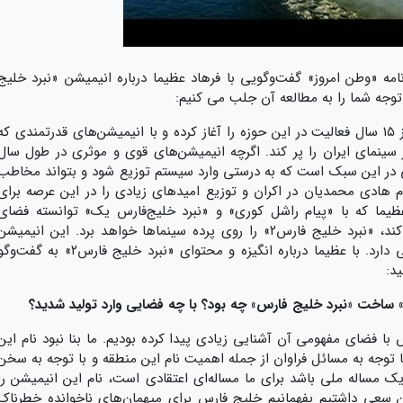
امه «وطن امروز» گفت‌وگویی با فرهاد عظیما درباره انیمیشن «نبرد خلیج
فرهاد عظیما، انیمیشن‌ساز مشهدی که بیش از ۱۵ سال فعالیت در این حوزه را آغاز کرده و با انیمیشن‌های قدرتمندی که
ینمای ایران را پر کند. اگرچه انیمیشن‌های قوی و موثری در طول سال
یی در این سبک است که به درستی وارد سیستم توزیع ‌شود و بتواند مخاطب
وم هادی محمدیان در اکران و توزیع امیدهای زیادی را در این عرصه برای
عظیما که با «پیام راشل کوری» و «نبرد خلیج‌فارس یک» توانسته فضای
مناسبی در خلق آثار به روز و ارزشمند ایجاد کند، «نبرد خلیج فارس۲» را روی پرده سینماها خواهد برد. این انیمیش
سینمایی نیز ساحتی حماسی و دوست داشتنی دارد. با عظیما درباره انگیزه و محتوای «نبرد خلیج فارس۲» به گفت‌
ید:
س» ساخت «نبرد خلیج فارس» چه بود؟ با چه فضایی وارد تولید شدید؟
 با فضای مفهومی آن آشنایی زیادی پیدا کرده بودیم. ما بنا نبود نام این
ا گذر زمان و با توجه به مسائل فراوان از جمله اهمیت نام این منطقه و با توجه به سخن
 مساله ملی باشد برای ما مساله‌ای اعتقادی است، نام این انیمیشن را
ن سعی داشتیم بفهمانیم خلیج فارس برای میهمان‌های ناخوانده خطرناک