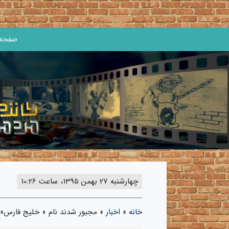
صفحه 
چهارشنبه 27 بهمن 1395، ساعت 10:26
خانه
»
اخبار
»
مجبور شدند نام « خلیج فارس» را