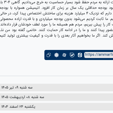
آن پول هم بدهند. ما برای اینکه شأن کار جهت ارائه به مردم حفظ شود بسیار حساسیت به خرج می‌داد
ود بودجه حداقلی یک سال بر زمان کار افزود. انیمیشن همواره با بودجه
میلیاردی بسته می‌شود. من انیمیشنی را سراغ دارم که نزدیک ۴ میلیارد هزینه برای ساختش اختصاص پیدا کرد، در حالی
نیم. ما ثابت کردیم می‌شود بدون بودجه میلیاردی و با قدرت اراده محصولی
ت کار را پیش ببریم، مردم هم همیشه ما را مورد لطف خودشان قرار داده‌اند.
حضور پیدا کنند و ما را در ادامه کار حمایت کنند. خانمی گفته بود من نذر
 کند. اگر ما بخواهیم آثار بعدی را با قدرت و کیفیت بیشتری تولید کنیم
https://ammarfi
سه شنبه 09 تیر 1405
سه شنبه 08 اردیبهشت 1405
یکشنبه 24 اسفند 1404