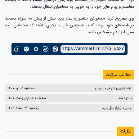
مفاهیم و پیام های خود را به خوبی به مخاطبان انتقال بدهند.
وی تصریح کرد: مسئولان جشنواره عمار باید بیش از پیش به سوژه مسجد
در فیلم‌های خود توجه کنند، همچنین آثار به نحوی باشند که مخاطبان رده
سنی آنها هم مشخص باشد.
https://ammarfilm.ir/?p=8562
مطالب مرتبط
فراخوان پویش قیام راویان
سه شنبه 09 تیر 1405
تمدید شد
سه شنبه 08 اردیبهشت 1405
مِثلی لا یُبایِعُ مِثلَ یَزید
یکشنبه 24 اسفند 1404
نظرات