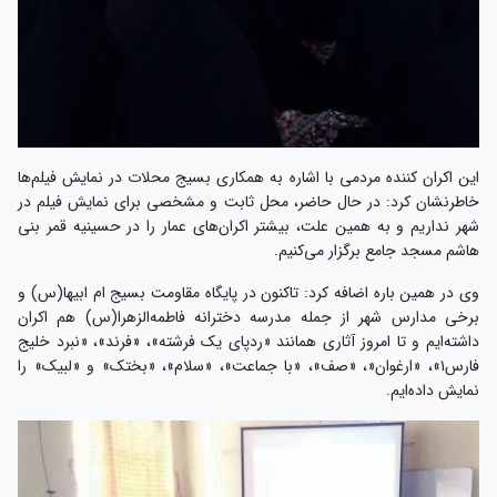
این اکران کننده مردمی با اشاره به همکاری بسیج محلات در نمایش فیلم‌ها
خاطرنشان کرد: در حال حاضر، محل ثابت و مشخصی برای نمایش فیلم در
شهر نداریم و به همین علت، بیشتر اکران‌های عمار را در حسینیه قمر بنی
هاشم مسجد جامع برگزار می‌کنیم.
وی در همین باره اضافه کرد: تاکنون در پایگاه مقاومت بسیج ام ابیها(س) و
برخی مدارس شهر از جمله مدرسه دخترانه فاطمه‌الزهرا(س) هم اکران
داشته‌ایم و تا امروز آثاری همانند «ردپای یک فرشته»، «فرند»، «نبرد خلیج
فارس۱»، «ارغوان«، «صف»، «با جماعت»، «سلام»، «بختک» و «لبیک» را
نمایش داده‌ایم.