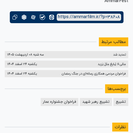
AmmarFest
https://ammarfilm.ir/?p=38608
مطالب مرتبط
تمدید شد
سه شنبه 08 اردیبهشت 1405
مِثلی لا یُبایِعُ مِثلَ یَزید
یکشنبه 24 اسفند 1404
فراخوان مردمی همکاری رسانه‌ای در جنگ رمضان
یکشنبه 24 اسفند 1404
برچسب‌ها
تشییع
تشییع رهبر شهید
فراخوان جشنواره عمار
نظرات