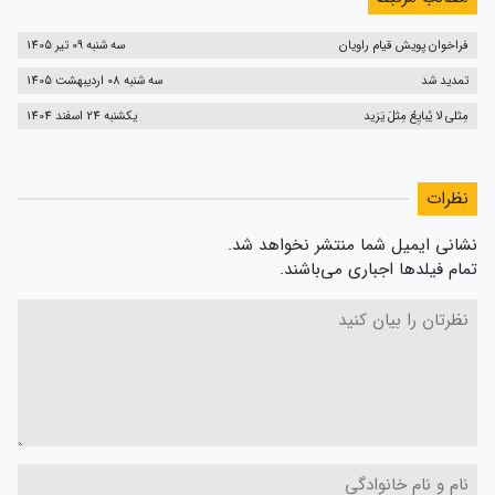
فراخوان پویش قیام راویان
سه شنبه 09 تیر 1405
تمدید شد
سه شنبه 08 اردیبهشت 1405
مِثلی لا یُبایِعُ مِثلَ یَزید
یکشنبه 24 اسفند 1404
نظرات
نشانی ایمیل شما منتشر نخواهد شد.
تمام فیلدها اجباری می‌باشند.