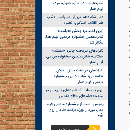
شانزدهمین دوره ازجشنواره مردمی
فیلم عمار
عمار شانزدهم میزبان سی‌امین «شب
طنز انقلاب اسلامی؛ نطنز»
آیین اختتامیه بخش «فیلم‌ما»
شانزدهمین جشنواره مردمی فیلم عمار
برگزار شد
نامزدهای دریافت جایزه «مستند»
اختتامیه شانزدهمین جشنواره مردمی
فیلم عمار
نامزدهای دریافت جایزه بخش
«داستانی» شانزدهمین جشنواره
مردمی فیلم عمار
لزوم بازخوانی اسطوره‌های تاریخی در
ساخت فیلم‌های دفاع مقدس
پنجمین شب از جشنواره مردمی فیلم
عمار، میزبان ویژه برنامه «آرمان روح
الله»
ورود به آرشیو