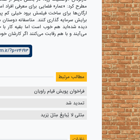
مطرح کرد: «عمار» فضایی برای معرفی افراد اس
ارگان‌ها برای ساخت فیلمش برود خیلی کم پی
برایش سرمایه گذاری کنند. متاسفانه دوستان می‌
دیده شده‌اید هم خوب است اما بقیه کار با
می‌آیند و با هم رقابت می‌کنند اگر کارشان خو
m.ir/?p=24193
مطالب مرتبط
فراخوان پویش قیام راویان
تمدید شد
مِثلی لا یُبایِعُ مِثلَ یَزید
نظرات