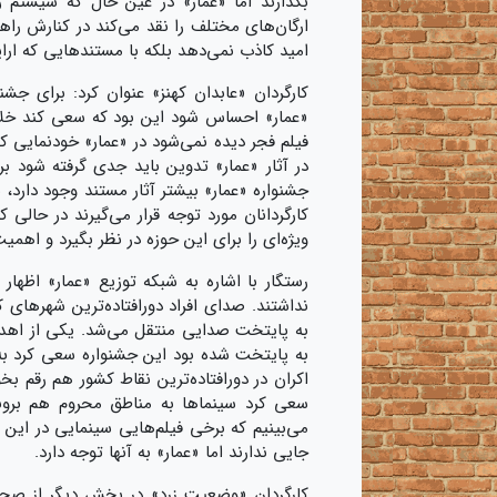
بگذارند اما «عمار» در عین حال که سیستم ر
ارگان‌های مختلف را نقد می‌کند در کنارش راهک
امید کاذب نمی‌دهد بلکه با مستندهایی که ار
کارگردان «عابدان کهنز» عنوان کرد: برای جش
«عمار» احساس شود این بود که سعی کند خلاها
فیلم فجر دیده نمی‌شود در «عمار» خودنمایی ک
در آثار «عمار» تدوین باید جدی گرفته شود ب
جشنواره «عمار» بیشتر آثار مستند وجود دارد،
کارگردانان مورد توجه قرار می‌گیرند در حالی
ویژه‌ای را برای این حوزه در نظر بگیرد و اهم
رستگار با اشاره به شبکه توزیع «عمار» اظه
نداشتند. صدای افراد دورافتاده‌ترین شهرهای ک
به پایتخت صدایی منتقل می‌شد. یکی از اهداف
به پایتخت شده بود این جشنواره سعی کرد به ا
اکران در دورافتاده‌ترین نقاط کشور هم رقم 
سعی کرد سینماها به مناطق محروم هم بروند.
می‌بینیم که برخی فیلم‌هایی سینمایی در این 
جایی ندارند اما «عمار» به آنها توجه دارد.
کارگردان «وضعیت زرد» در بخش دیگر از صحبت