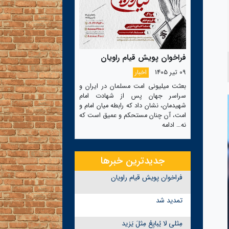
فراخوان پویش قیام راویان
09 تیر 1405
اخبار
بعثت میلیونی امت مسلمان در ایران و
سراسر جهان پس از شهادت امام
شهیدمان، نشان داد که رابطه میان امام و
امت، آن چنان مستحکم و عمیق است که
نه…
ادامه
جدیدترین خبرها
فراخوان پویش قیام راویان
تمدید شد
مِثلی لا یُبایِعُ مِثلَ یَزید