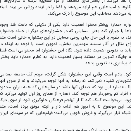
ا نقد می‌کند از بخش‌های مختلف از قوه قضاییه گرفته تا سازمان‌ها و
ارها و امیدهایی هم ارایه می‌دهد و فضا را در آینده روشن می‌بیند. البته
ایه می‌دهد مخاطب این موضوع را درک می‌کند.
نواره «عمار» بیشتر محتوا اهمیت دارد یکی از دلایلی که باعث شد وجود
 را جبران کند یعنی مسایلی که در جشنواره‌های دیگر از جمله جشنواره
ند، به نظرم با این حال جای برخی مسایل در این جشنواره خالی است مثلاً
رای مثال در آثار مستند مهمترین بخش، تدوین است با توجه به اینکه در
 باید به تدوین اهمیت داده شود. نگاه این جشنواره اما محتوایی است فقط
 که جایگاه تدوین در مستند بسیار اهمیت دارد. به نظرم «عمار» باید بخش
یت بیشتری به تدوین بدهد.
ار کرد: یادم است وقتی این جشنواره شکل گرفت، مردم کف جامعه صدایی
شورمان شنیده نمی‌شد، نه رسانه به آنها توجه می‌کردند و نه از سوی آنها
 «عمار» این بود که صدای آنها باشد در سال‌هایی که همه ایران محدود
فراد کم برخوردار هم توجه کند. «عمار» از همان روز اول تولید می‌کرد که
بخورد، می‌خواست کمک کند تا از تهاجم فرهنگی جلوگیری شود از سوی دیگر
 این موضوع تا به امروز هم ادامه دار و البته موفق بوده است، مثلاً
شبکه قرار می‌گیرند و فروش خوبی می‌کنند؛ فیلم‌هایی که در سینمای ایران
‌هایش با بیان اینکه وظیفه «عمار» حمایت آن‌چنانی از فیلم‌ها نیست،