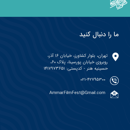
ما را دنبال کنید
تهران، بلوار کشاورز، خیابان ۱۶ آذر،
روبروی خیابان پورسینا، پلاک ۶۰،
حسینیه هنر - کدپستی: ۱۴۱۷۹۷۳۶۵۱
021-42795300
AmmarFilmFest@Gmail.com