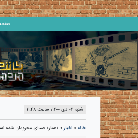
صفحه 
شنبه 04 دی 1400، ساعت 11:48
خانه
»
اخبار
»
«عمار» صدای محرومان شده ا