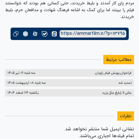
مردم پای کار آمدند و بلیط خریدند، حتی کسانی هم بودند که نتوانستند
فیلم را ببینند اما برای کمک به اشاعه فرهنگ شهادت و مدافعان حرم، بلیط
خریدند.
https://ammarfilm.ir/?p=13795
مطالب مرتبط
فراخوان پویش قیام راویان
سه شنبه 09 تیر 1405
تمدید شد
سه شنبه 08 اردیبهشت 1405
مِثلی لا یُبایِعُ مِثلَ یَزید
یکشنبه 24 اسفند 1404
نظرات
نشانی ایمیل شما منتشر نخواهد شد.
تمام فیلدها اجباری می‌باشند.