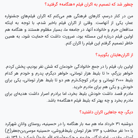
چطور شد که تصمیم به اکران فیلم «هنگامه» گرفتید؟
من در کنار درسم، کارهای فرهنگی هم می‌کنم که اکران فیلم‌های جشنواره
عمار، یکی از آنهاست. وقتی از اکران فیلم باخبر شدم، با توجه به اینکه
مدافعان حرم و خانواده آنها، در جامعه ما، بسیار مظلوم هستند و هنگامه هم
اولین فیلم درباره این مسئله بود، ضرورت داشت که حمایت شود، به همین
خاطر تصمیم گرفتم این فیلم را اکران کنم.
از اکران‌هایتان بگویید؟
اولین بار، فیلم را در جمع خانوادگی خودمان که شش نفر بودیم، پخش کردم.
خواهر بزرگم، ۱۰ تا بلیط هزار تومانی، خواهر دیگرم، پدرم و خودم هر کدام
بلیط ۲۰۰۰ تومانی و برادر کوچک‌ترم هم دو تا بلیط هزار تومانی، یکی برای
خودش و یکی هم برای مادرم خرید.
مادرم قصد داشت خودش بلیط بخرد، اما برادرم اصرار داشت هدیه‌ای برای
مادرم بخرد و چه بهتر که بلیط فیلم «هنگامه» باشد.
دیگر، چه جاهایی اکران داشتید؟
دوشنبه ۳۱ خرداد ماه هم سه بار هنگامه را در حسینیه، روستای وانانِ شهرکرد
با ۱۰۰ نفر مخاطب و ۱۲۳ هزار تومان بلیط‌فروشی، حسینیه موسی‌بن‌جعفر(ع)
آستان مقدس امامزادگان حلیمه و حکیمه(سلام الله علیها) شهرکرد با ۱۳۹ نفر