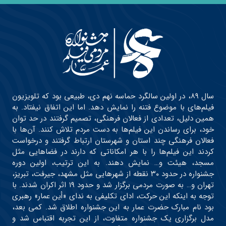
سال ۸۹، در اولین سالگرد حماسه نهم دی، طبیعی بود که تلویزیون
فیلم‌های با موضوع فتنه را نمایش دهد. اما این اتفاق نیفتاد. به
همین دلیل، تعدادی از فعالان فرهنگی، تصمیم گرفتند در حد توان
خود، برای رساندن این فیلم‌ها به دست مردم تلاش کنند. آن‌ها با
فعالان فرهنگی چند استان و شهرستان ارتباط گرفتند و درخواست
کردند این فیلم‌ها را با هر امکاناتی که دارند در فضاهایی مثل
مسجد، هیئت و… نمایش دهند. به این ترتیب، اولین دوره
جشنواره در حدود ۳۰ نقطه از شهرهایی مثل مشهد، جیرفت، تبریز،
تهران و… به صورت مردمی برگزار شد و حدود ۱۹ اثر اکران شدند. با
توجه به اینکه این حرکت، ادای تکلیفی به ندای «أین عمار» رهبری
بود نام مبارک حضرت عمار به این جشنواره اطلاق شد. کمی بعد،
مدل برگزاری یک جشنواره متفاوت، از این تجربه اقتباس شد و