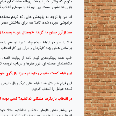
بگویم که وقتی خبر دریافت پروانه ساخت آن فیلم 
بازی ها نشو و سمت این نرو که با سینمای انقلاب 
اما من با توجه به پژوهش هایی که کردم معتقدم 
فراموشی سپرده شده، کاملا هم برای ساختش مصر بود
بعد از آراز چطور به گزینه «ترمینال غرب» رسیدید؟
قبلا با عمار در ارتباط بودم چند دوره ای هم با
براساس همان چند کارگردان را برای این کار انتخاب 
خب همه رویکردهای فیلم نامه از روایت قصه،
دانشمندان هسته ای، فرار مغزها و دریاچه ارومیه 
این فیلم کست متنوعی دارد در حوزه بازیگری خود
این فیلم هم مثل همه فیلم های دیگر روال طبیعی 
کننده عوامل را انتخاب کردیم.
در انتخاب بازیگرها مشکلی نداشتید؟ کسی بوده که
در بیشتر نقش هایمان مشکلی نداشتیم. مثلا خود ع
انتخاب های اینطوری هم بودند که نپذیرند و من 