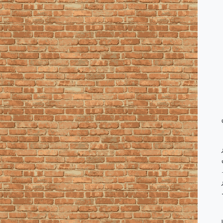
 ۸۸ اگر در
عد از ۵۳ سال
ر