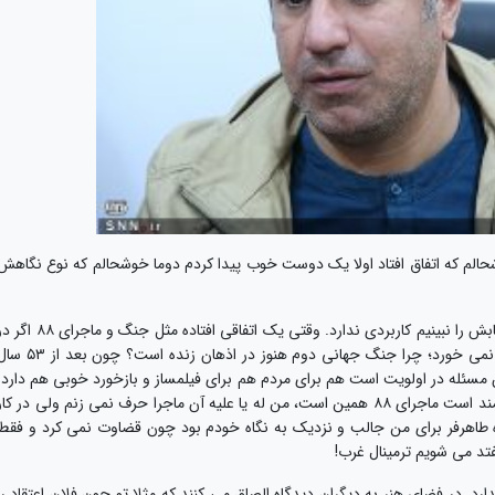
شحالم که اتفاق افتاد اولا یک دوست خوب پیدا کردم دوما خوشحالم که نوع نگاهش
به زعم من هر هنری حتی نقاشی اگر در جامعه بازتابش را نبینیم کاربردی ندارد. وقتی یک اتفاقی افتاده مثل جنگ و ماجرای
هنر بازتاب مردمی و اجتماعی نداشته باشد به درد نمی خورد؛ چرا جنگ جهانی دوم هنوز در اذهان زنده است؟ چون ب
 مسئله در اولویت است هم برای مردم هم برای فیلمساز و بازخورد خوبی هم دارد.
به قول ملاقلی پور جنگ یک گنج عظیمی برای هنرمند است ماجرای ۸۸ همین است، من له یا علیه آن ماجرا حرف نمی زنم ولی در کا
گاه طاهرفر برای من جالب و نزدیک به نگاه خودم بود چون قضاوت نمی کرد و فقط
فتد می شویم ترمینال غرب!
رد. در فضای هنر به دیگران دیدگاه الصاق می کنند که مثلا تو چون فلان اعتقاد را