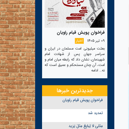
فراخوان پویش قیام راویان
09 تیر 1405
اخبار
بعثت میلیونی امت مسلمان در ایران و
سراسر جهان پس از شهادت امام
شهیدمان، نشان داد که رابطه میان امام و
امت، آن چنان مستحکم و عمیق است که
نه…
ادامه
جدیدترین خبرها
فراخوان پویش قیام راویان
تمدید شد
مِثلی لا یُبایِعُ مِثلَ یَزید