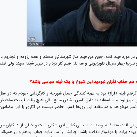
ر مورد فیلم نامه، چون من فیلم ساز شهرستانی هستم و همه رزومه و تجاربم در
نارد تلویزیون شدم و تقریبا چهار سریال تلویزیونی و سه تله فیلم کار کردم در تبریز شبکه سهند ولی فیلم
ت هم جذاب نگران نبودید این شروع با یک فیلم سیاسی باشد؟
گرفتم فیلم «آراز» بود به تهیه کنندگی جمال شورجه و کارگردانی خودم که دو سال
انه ساخت گرفتیم و موضوعش قیام ۲۹ بهمن تبریز بود اما متاسفانه به دلیل تامین نشدن منابع مالی هیچ وقت فرصت ساختش
نسر میخواهد و متاسفانه این روزها کسی حاضر نیست در آثاری با این مضامین
ان بی افتد؛ متاسفانه وضعیت سینمای کشور این شکلی است و خیلی از همکاران من
 پرده بیاید با موضوع انقلاب باشد! چرایش را من نباید جواب بدهم ولی همینقدر