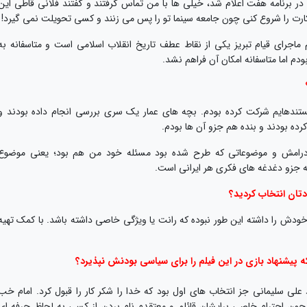
در برنامه هفت اعلام شد، خیلی ها با من تماس گرفتند و گفتند فلانی قاطی این
کارت را شروع کنی چون جامعه سینما تو را پس می زنند و کسی تحویلت نمی گیرد!
ماجرای قیام تبریز یکی از نقاط عطف تاریخ انقلاب اسلامی است و متاسفانه به
م اما متاسفانه امکان آن فراهم نشد.
 مستندهایم شرکت کرده بودم. بچه های عمار یک سری بررسی انجام داده بودند و
کرده بودند و بنده هم جزو آن ها بودم.
 درامش و موضوعاتی که طرح شده بود مسئله خود من هم بود؛ یعنی موضوع
که جزو دغدغه های فکری هر ایرانی است.
تان انتخاب کردید؟
خودش را داشته این طور نبوده که رانت یا ویژگی خاصی داشته باشد. با کمک تهیه
 پیشنهاد بازی در این فیلم را برای سیاسی بودنش نپذیرد؟
لی سلیمانی جز انتخاب های اول بود که خدا را شکر کار را قبول کرد. امام خب
چون احترام خاصی برایشان قائلم و معتقدم نام بردن از کسی به لحاظ حرفه ای