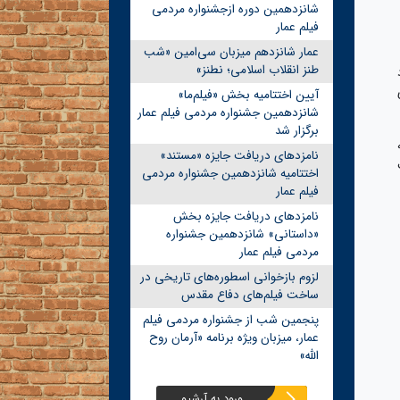
شانزدهمین دوره ازجشنواره مردمی
فیلم عمار
عمار شانزدهم میزبان سی‌امین «شب
طنز انقلاب اسلامی؛ نطنز»
آیین اختتامیه بخش «فیلم‌ما»
شانزدهمین جشنواره مردمی فیلم عمار
برگزار شد
نامزدهای دریافت جایزه «مستند»
اختتامیه شانزدهمین جشنواره مردمی
فیلم عمار
نامزدهای دریافت جایزه بخش
«داستانی» شانزدهمین جشنواره
مردمی فیلم عمار
لزوم بازخوانی اسطوره‌های تاریخی در
ساخت فیلم‌های دفاع مقدس
پنجمین شب از جشنواره مردمی فیلم
عمار، میزبان ویژه برنامه «آرمان روح
الله»
ورود به آرشیو